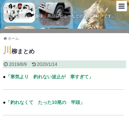
のりなしせんべえ
地域情報や釣り、趣味、商品レビューなどの雑記ブログです。
ホーム
川
柳まとめ
2019/8/9
2020/1/14
●
「寒気より 釣れない波止が 寒すぎて」
●
「釣れなくて たった10尾の 竿頭」