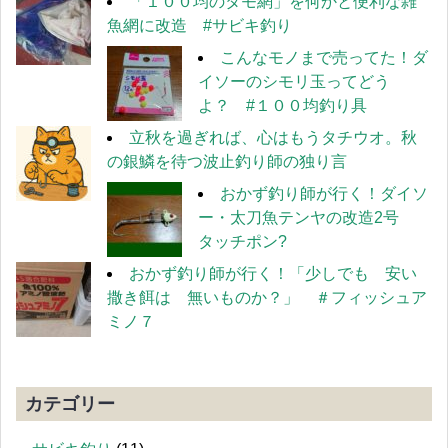
「１００均のタモ網」を何かと便利な雑
魚網に改造 #サビキ釣り
こんなモノまで売ってた！ダ
イソーのシモリ玉ってどう
よ？ #１００均釣り具
立秋を過ぎれば、心はもうタチウオ。秋
の銀鱗を待つ波止釣り師の独り言
おかず釣り師が行く！ダイソ
ー・太刀魚テンヤの改造2号
タッチポン?
おかず釣り師が行く！「少しでも 安い
撒き餌は 無いものか？」 ＃フィッシュア
ミノ７
カテゴリー