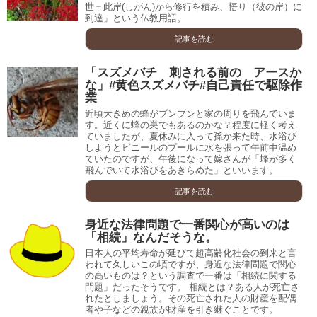
世＝此岸(しがん)から修行を積み、悟り（彼の岸）に
到達」という仏教用語。
記事を読む
「スズメバチ 刺される前の アースか
な」#黄色スズメバチ#自己責任で駆除作
業
近頃大きめの蜂がブンブンと家の周りを飛んでいま
す。近くに蜂の巣でもあるのかな？程度に軽く考え
ていましたが、夏休みに入って孫か来た時、水浴び
しようとビニールのプールに水を張って午前中温め
ていたのですが、午後になって嫁さんが「蜂が多く
飛んでいて水浴びをあきらめた」といいます。
記事を読む
身近な法律問題で一番関心が高いのは
「相続」なんだそうな。
日本人の平均寿命が延びて超高齢化社会の到来と言
われて久しいこの頃ですが、身近な法律問題で関心
の高いものは？という調査で一番は「相続に関する
問題」だったそうです。 相続とは？ある人が死亡さ
れたとしましょう。その死亡された人の財産を配偶
者や子などの親族が財産を引き継ぐことです。