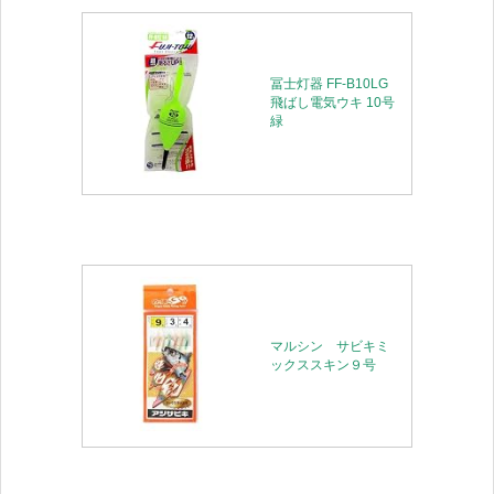
冨士灯器 FF-B10LG
飛ばし電気ウキ 10号
緑
マルシン サビキミ
ックススキン９号