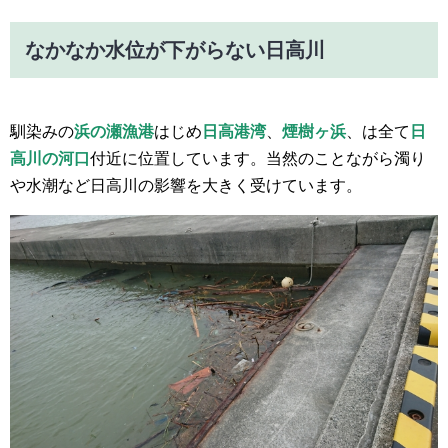
なかなか水位が下がらない日高川
馴染みの
浜の瀬漁港
はじめ
日高港湾
、
煙樹ヶ浜
、は全て
日
高川の河口
付近に位置しています。当然のことながら濁り
や水潮など日高川の影響を大きく受けています。