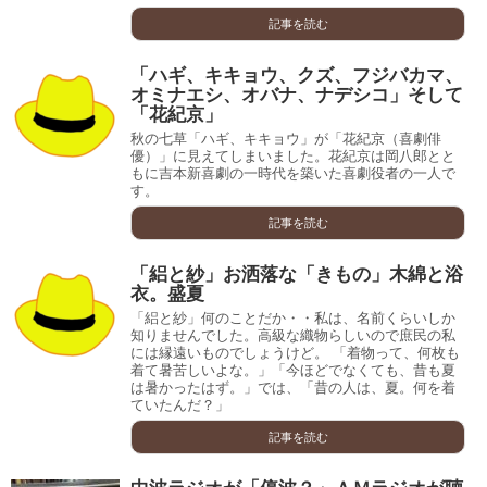
記事を読む
「ハギ、キキョウ、クズ、フジバカマ、
オミナエシ、オバナ、ナデシコ」そして
「花紀京」
秋の七草「ハギ、キキョウ」が「花紀京（喜劇俳
優）」に見えてしまいました。花紀京は岡八郎とと
もに吉本新喜劇の一時代を築いた喜劇役者の一人で
す。
記事を読む
「絽と紗」お洒落な「きもの」木綿と浴
衣。盛夏
「絽と紗」何のことだか・・私は、名前くらいしか
知りませんでした。高級な織物らしいので庶民の私
には縁遠いものでしょうけど。 「着物って、何枚も
着て暑苦しいよな。」「今ほどでなくても、昔も夏
は暑かったはず。」では、「昔の人は、夏。何を着
ていたんだ？」
記事を読む