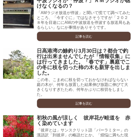
中波ラジオが「停波？」ＡＭラジオが聴
けなくなるの？
「AMラジオ放送が停波」と聞いて慌てて調べてみた
ところ、「今すぐに」ではなさそうですが「２０２
８年を目途ににAMの中波放送を停波する放送局もあ
るらしい」なにか事情がありそうです。
記事を読む
日高港湾の鯵釣り3月30日は？都合で釣
行は出来ませんでしたが「情報収集」に
は行ってきました。「春です」裏庭でこ
の冬に枝を切った柿の木も新芽を出しま
した。
この冬。こまめに枝を切っておかなければならない
庭の木が、何年も放置した結果伸び放題に伸びて大
きくなりすぎたため、何年かぶりに枝切をしまし
た。
記事を読む
初秋の風が涼しく 彼岸花が畦道を 赤
く染めています
「彼岸とは」サンスクリット語「パーラミター」の
漢語訳「到彼岸」の略語だとか。「煩悩に満ちた現