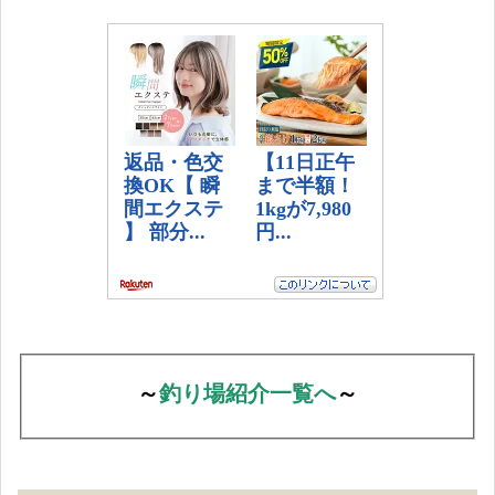
～
釣り場紹介一覧へ
～