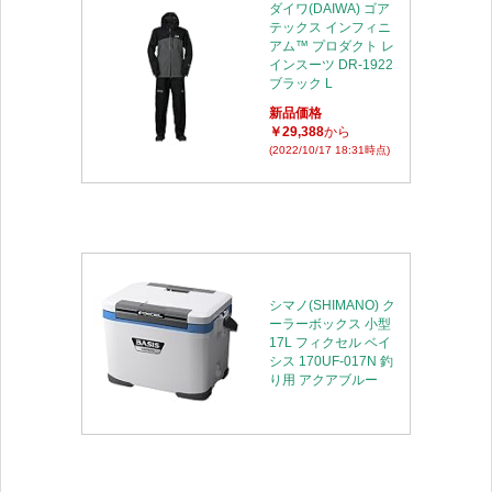
ダイワ(DAIWA) ゴア
テックス インフィニ
アム™ プロダクト レ
インスーツ DR-1922
ブラック L
新品価格
￥29,388
から
(2022/10/17 18:31時点)
シマノ(SHIMANO) ク
ーラーボックス 小型
17L フィクセル ベイ
シス 170UF-017N 釣
り用 アクアブルー