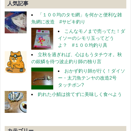
人気記事
「１００均のタモ網」を何かと便利な雑
魚網に改造 #サビキ釣り
こんなモノまで売ってた！ダ
イソーのシモリ玉ってどう
よ？ #１００均釣り具
立秋を過ぎれば、心はもうタチウオ。秋
の銀鱗を待つ波止釣り師の独り言
おかず釣り師が行く！ダイソ
ー・太刀魚テンヤの改造2号
タッチポン?
釣れた小鯖は捨てずに美味しく食べよう
カテゴリー