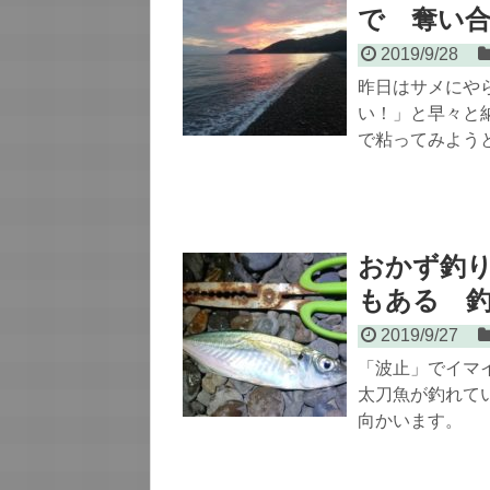
で 奪い合
2019/9/28
昨日はサメにや
い！」と早々と
で粘ってみよう
おかず釣
もある 
2019/9/27
「波止」でイマ
太刀魚が釣れて
向かいます。