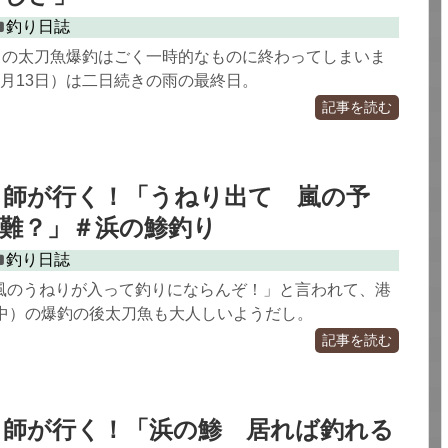
釣り日誌
日）の太刀魚爆釣はごく一時的なものに終わってしまいま
9月13日）は二日続きの雨の最終日。
記事を読む
り師が行く！「うねり出て 嵐の予
難？」＃浜の鯵釣り
釣り日誌
風のうねりが入って釣りにならんぞ！」と言われて、港
日中）の爆釣の後太刀魚も大人しいようだし。
記事を読む
り師が行く！「浜の鯵 居れば釣れる