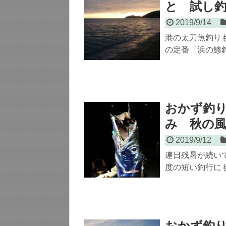
と 試し
2019/9/14
港の太刀魚釣り
の定番「浜の鯵
おかず釣
み 秋の風
2019/9/12
連日残暑が続い
度の短い釣行に
おかず釣