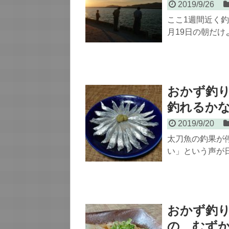
2019/9/26
ここ1週間近く釣
月19日の朝だ
おかず釣
釣れるか
2019/9/20
太刀魚の釣果が
い」という声が
おかず釣
の むず