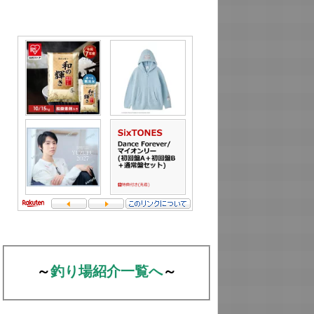
～
釣り場紹介一覧へ
～