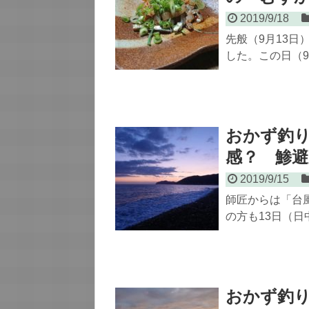
2019/9/18
先般（9月13
した。この日（
おかず釣
感？ 鯵避
2019/9/15
師匠からは「台
の方も13日（
おかず釣