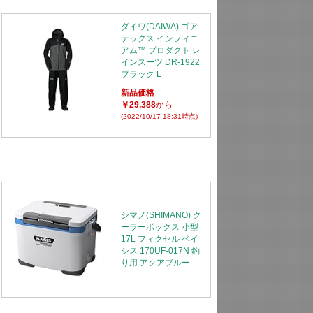
ダイワ(DAIWA) ゴア
テックス インフィニ
アム™ プロダクト レ
インスーツ DR-1922
ブラック L
新品価格
￥29,388
から
(2022/10/17 18:31時点)
シマノ(SHIMANO) ク
ーラーボックス 小型
17L フィクセル ベイ
シス 170UF-017N 釣
り用 アクアブルー