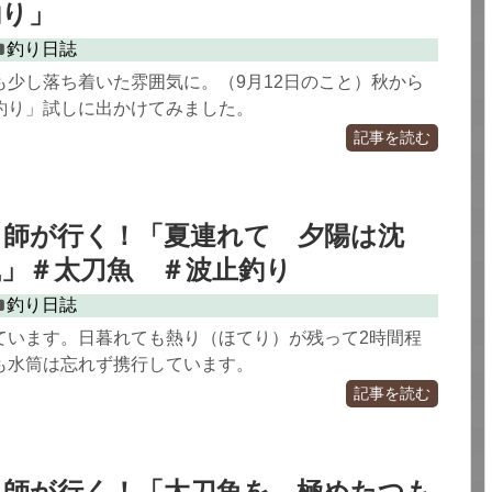
釣り」
釣り日誌
も少し落ち着いた雰囲気に。（9月12日のこと）秋から
釣り」試しに出かけてみました。
記事を読む
り師が行く！「夏連れて 夕陽は沈
」＃太刀魚 ＃波止釣り
釣り日誌
ています。日暮れても熱り（ほてり）が残って2時間程
も水筒は忘れず携行しています。
記事を読む
り師が行く！「太刀魚を 極めたつも