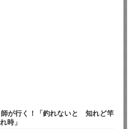
り師が行く！「釣れないと 知れど竿
暮れ時」