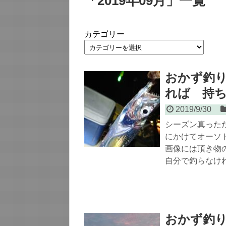
「
2019年09月
」
一覧
カテゴリー
おかず釣
れば 持ち
2019/9/30
シーズン真った
にかけてオーソ
画像には頂き物
自分で釣らなけ
おかず釣