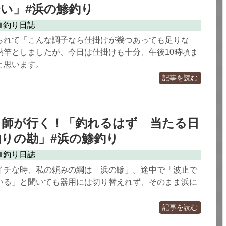
い」#浜の鯵釣り
釣り日誌
られて「こんな調子なら仕掛けが幾つあっても足りな
納竿としましたが、今日は仕掛けも十分、午後10時頃ま
と思います。
記事を読む
り師が行く！「釣れるはず 当たる日
釣りの勘」#浜の鯵釣り
釣り日誌
イチな時、私の頼みの綱は「浜の鰺」。途中で「波止で
いる」と聞いても器用には切り替えれず、そのまま浜に
記事を読む