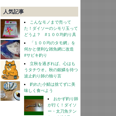
人気記事
こんなモノまで売って
た！ダイソーのシモリ玉って
どうよ？ #１００均釣り具
「１００均のタモ網」を
何かと便利な雑魚網に改造
#サビキ釣り
立秋を過ぎれば、心はも
うタチウオ。秋の銀鱗を待つ
波止釣り師の独り言
釣れた小鯖は捨てずに美
味しく食べよう
おかず釣り師
が行く！ダイソ
ー・太刀魚テン