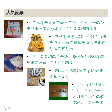
人気記事
こんなモノまで売ってた！ダイソーのシ
モリ玉ってどうよ？ #１００均釣り具
立秋を過ぎれば、心はもうタ
チウオ。秋の銀鱗を待つ波止釣
り師の独り言
「１００均のタモ網」を何かと便利な雑
魚網に改造 #サビキ釣り
釣れた小鯖は捨てずに美味し
く食べよう
おかず釣り師が
行く！ダイソー・
太刀魚テンヤの改
造2号 タッチポ
ン?