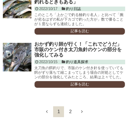
釣れるときもある」
2022/10/17
釣り日誌
このところ「上かごで釣る鯵釣り名人」と比べて「腕
が劣るはずの私が下カゴで釣った方が」数で優ること
が１度ならずも連続しました。
記事を読む
おかず釣り師が行く！「これでどうだ」
市販のケン付き太刀魚針のケンの部分を
強化してみる
2022/10/15
釣り道具探求
太刀魚の餌釣りで、市販のケン付き針を使っていても
餌がずり落ちて縮こまってしまう場合の対処としてケ
ンの部分を強化してみたところ、結果は上々でした。
記事を読む
1
2