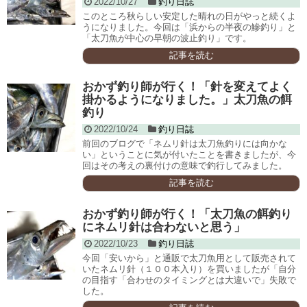
2022/10/27
釣り日誌
このところ秋らしい安定した晴れの日がやっと続くよ
うになりました。今回は「浜からの半夜の鰺釣り」と
「太刀魚が中心の早朝の波止釣り」です。
記事を読む
おかず釣り師が行く！「針を変えてよく
掛かるようになりました。」太刀魚の餌
釣り
2022/10/24
釣り日誌
前回のブログで「ネムリ針は太刀魚釣りには向かな
い」ということに気が付いたことを書きましたが、今
回はその考えの裏付けの意味で釣行してみました。
記事を読む
おかず釣り師が行く！「太刀魚の餌釣り
にネムリ針は合わないと思う」
2022/10/23
釣り日誌
今回「安いから」と通販で太刀魚用として販売されて
いたネムリ針（１００本入り）を買いましたが「自分
の目指す「合わせのタイミングとは大違いで」失敗で
した。