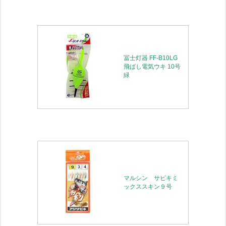
冨士灯器 FF-B10LG
飛ばし電気ウキ 10号
緑
マルシン サビキミ
ックススキン９号