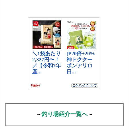
～
釣り場紹介一覧へ
～