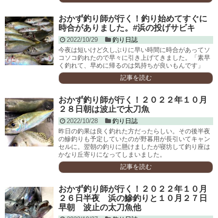
おかず釣り師が行く！釣り始めてすぐに
時合がありました。#浜の投げサビキ
2022/10/29
釣り日誌
今夜は短いけど久しぶりに早い時間に時合があってソ
コソコ釣れたので早々に引き上げてきました。「素早
く釣れて、早めに帰るのは気持ちが良いもんです」
記事を読む
おかず釣り師が行く！２０２２年１０月
２８日朝は波止で太刀魚
2022/10/28
釣り日誌
昨日の釣果は良く釣れた方だったらしい。その後半夜
の鰺釣りも予定していたのが野暮用が長引いてキャン
セルに。翌朝の釣りに懸けましたが寝坊して釣り座は
かなり丘寄りになってしまいました。
記事を読む
おかず釣り師が行く！２０２２年１０月
２６日半夜 浜の鰺釣りと１０月２７日
早朝 波止の太刀魚他