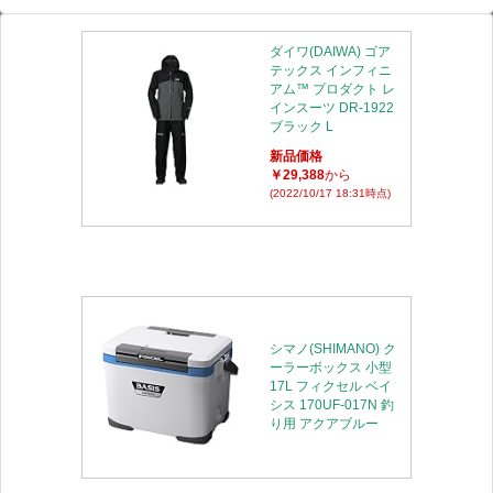
ダイワ(DAIWA) ゴア
テックス インフィニ
アム™ プロダクト レ
インスーツ DR-1922
ブラック L
新品価格
￥29,388
から
(2022/10/17 18:31時点)
シマノ(SHIMANO) ク
ーラーボックス 小型
17L フィクセル ベイ
シス 170UF-017N 釣
り用 アクアブルー