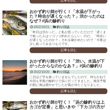
記事を読む
おかず釣り師が行く！「水温が下がっ
た？時合が遅くなった？」渋かったのは
なぜ？#浜の鰺釣り
2022/10/21
釣り日誌
「昨日は渋かった」と私が思っていただけで「遅くま
で粘った人はソコソコ釣れたらしい」のだ。「時合い
が遅くなったのか？」それを確かめたいので「今夜は
少し粘ってみるつもりです。
記事を読む
おかず釣り師が行く！「渋い。水温が下
がったからなのかなあ？」#浜の鰺釣り
2022/10/20
釣り日誌
二日ほど竿を振っていませんでしたので、待ちかねて
今回も半夜の鯵釣りで浜に行ってきました。海況予報
の割に海は穏やかでしたが風が冷たくなりました。
記事を読む
おかず釣り師が行く！「浜の鰺釣りは上
カゴが定番」と思いきや「下カゴの方が