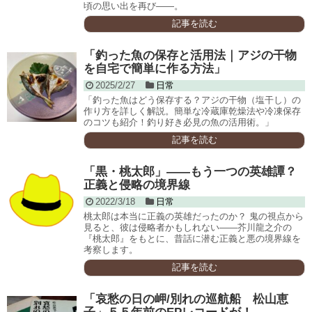
頃の思い出を再び――。
記事を読む
「釣った魚の保存と活用法｜アジの干物
を自宅で簡単に作る方法」
2025/2/27
日常
「釣った魚はどう保存する？アジの干物（塩干し）の
作り方を詳しく解説。簡単な冷蔵庫乾燥法や冷凍保存
のコツも紹介！釣り好き必見の魚の活用術。」
記事を読む
「黒・桃太郎」——もう一つの英雄譚？
正義と侵略の境界線
2022/3/18
日常
桃太郎は本当に正義の英雄だったのか？ 鬼の視点から
見ると、彼は侵略者かもしれない——芥川龍之介の
『桃太郎』をもとに、昔話に潜む正義と悪の境界線を
考察します。
記事を読む
「哀愁の日の岬/別れの巡航船 松山恵