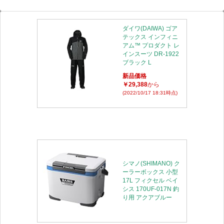
ダイワ(DAIWA) ゴア
テックス インフィニ
アム™ プロダクト レ
インスーツ DR-1922
ブラック L
新品価格
￥29,388
から
(2022/10/17 18:31時点)
シマノ(SHIMANO) ク
ーラーボックス 小型
17L フィクセル ベイ
シス 170UF-017N 釣
り用 アクアブルー