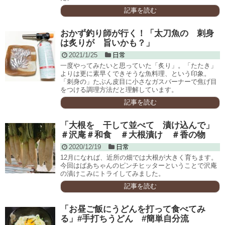
記事を読む
おかず釣り師が行く！「太刀魚の 刺身
は炙りが 旨いかも？」
2021/1/25
日常
一度やってみたいと思っていた「炙り」。「たたき」
よりは更に素早くできそうな魚料理、という印象。
「刺身の」たぶん皮目に小さなガスバーナーで焦げ目
をつける調理方法だと理解しています。
記事を読む
「大根を 干して並べて 漬け込んで」
＃沢庵＃和食 ＃大根漬け ＃香の物
2020/12/19
日常
12月になれば、近所の畑では大根が大きく育ちます。
今回はばあちゃんのピンチヒッターということで沢庵
の漬けこみにトライしてみました。
記事を読む
「お昼ご飯にうどんを打って食べてみ
る」#手打ちうどん #簡単自分流