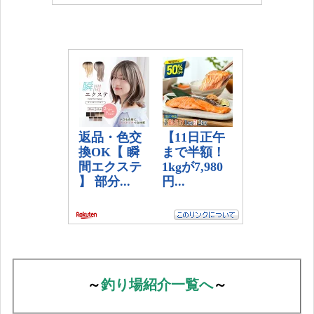
～
釣り場紹介一覧へ
～