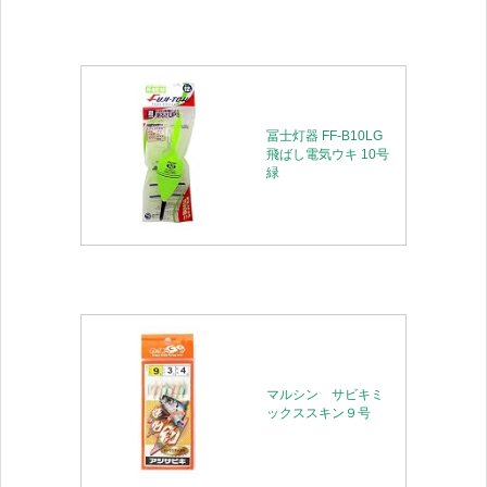
冨士灯器 FF-B10LG
飛ばし電気ウキ 10号
緑
マルシン サビキミ
ックススキン９号