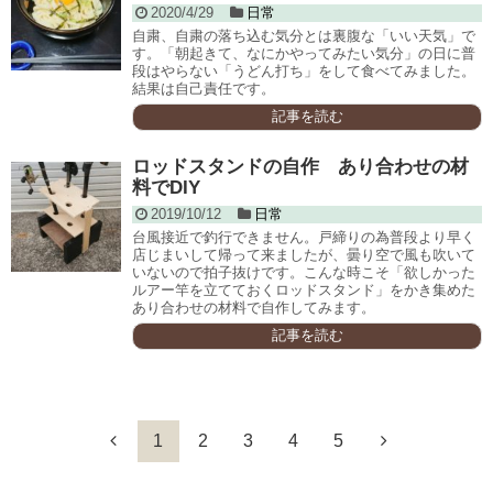
2020/4/29
日常
自粛、自粛の落ち込む気分とは裏腹な「いい天気」で
す。「朝起きて、なにかやってみたい気分」の日に普
段はやらない「うどん打ち」をして食べてみました。
結果は自己責任です。
記事を読む
ロッドスタンドの自作 あり合わせの材
料でDIY
2019/10/12
日常
台風接近で釣行できません。戸締りの為普段より早く
店じまいして帰って来ましたが、曇り空で風も吹いて
いないので拍子抜けです。こんな時こそ「欲しかった
ルアー竿を立てておくロッドスタンド」をかき集めた
あり合わせの材料で自作してみます。
記事を読む
1
2
3
4
5