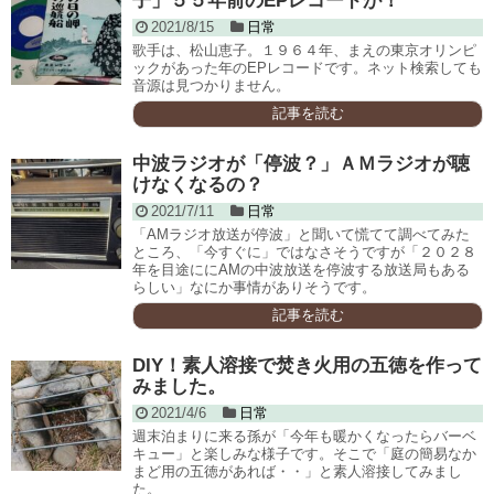
子」５５年前のEPレコードが！
2021/8/15
日常
歌手は、松山恵子。１９６４年、まえの東京オリンピ
ックがあった年のEPレコードです。ネット検索しても
音源は見つかりません。
記事を読む
中波ラジオが「停波？」ＡＭラジオが聴
けなくなるの？
2021/7/11
日常
「AMラジオ放送が停波」と聞いて慌てて調べてみた
ところ、「今すぐに」ではなさそうですが「２０２８
年を目途ににAMの中波放送を停波する放送局もある
らしい」なにか事情がありそうです。
記事を読む
DIY！素人溶接で焚き火用の五徳を作って
みました。
2021/4/6
日常
週末泊まりに来る孫が「今年も暖かくなったらバーベ
キュー」と楽しみな様子です。そこで「庭の簡易なか
まど用の五徳があれば・・」と素人溶接してみまし
た。