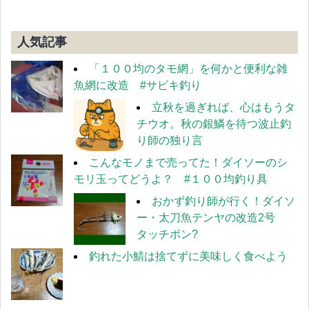
人気記事
「１００均のタモ網」を何かと便利な雑
魚網に改造 #サビキ釣り
立秋を過ぎれば、心はもうタ
チウオ。秋の銀鱗を待つ波止釣
り師の独り言
こんなモノまで売ってた！ダイソーのシ
モリ玉ってどうよ？ #１００均釣り具
おかず釣り師が行く！ダイソ
ー・太刀魚テンヤの改造2号
タッチポン?
釣れた小鯖は捨てずに美味しく食べよう