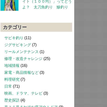
イト（１００均）」ってどう
よ？ 太刀魚釣り 鰺釣り
カテゴリー
サビキ釣り
(11)
ジグサビキング
(7)
リールメンテナンス
(1)
修理・改造チャレンジ
(25)
地域情報
(16)
家電・商品情報など
(3)
料理研究
(7)
日常
(71)
映画、ドラマ、テレビ
(3)
歴史探訪
(4)