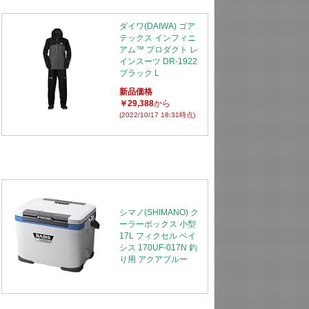
ダイワ(DAIWA) ゴア
テックス インフィニ
アム™ プロダクト レ
インスーツ DR-1922
ブラック L
新品価格
￥29,388
から
(2022/10/17 18:31時点)
シマノ(SHIMANO) ク
ーラーボックス 小型
17L フィクセル ベイ
シス 170UF-017N 釣
り用 アクアブルー