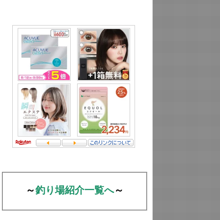
～
釣り場紹介一覧へ
～