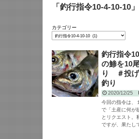
「
釣行指令10-4-10-10
」
カテゴリー
釣行指令10
の鯵を10
り ＃投
釣り
2020/12/25
今回の指令は、
で「土産に何が
とリクエスト。
ですが、果たし