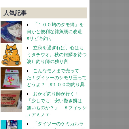
人気記事
「１００均のタモ網」を
何かと便利な雑魚網に改造
#サビキ釣り
立秋を過ぎれば、心はも
うタチウオ。秋の銀鱗を待つ
波止釣り師の独り言
こんなモノまで売って
た！ダイソーのシモリ玉って
どうよ？ #１００均釣り具
おかず釣り師が行く！
「少しでも 安い撒き餌は
無いものか？」 ＃フィッシ
ュアミノ７
「ダイソーのケミカルラ