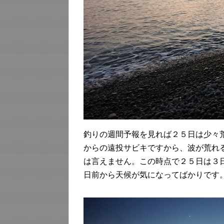
釣りの週間予報を見れば２５日は少々
からの遠投サビキですから、波が荒れ
は言えません。この時点で２５日は３
日前から天候が気になってばかりです