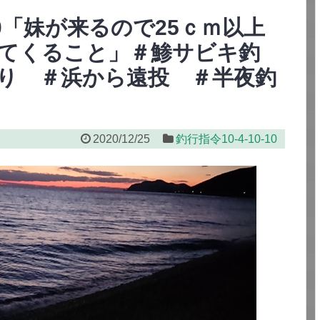
-10「妹が来るので25ｃｍ以上
ってくること」＃鯵サビキ釣
り ＃浜から遠投 ＃半夜釣
2020/12/25
釣行指令10-4-10-10