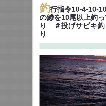
釣
行指令10-4-10
の鯵を10尾以上釣
り ＃投げサビキ釣
り