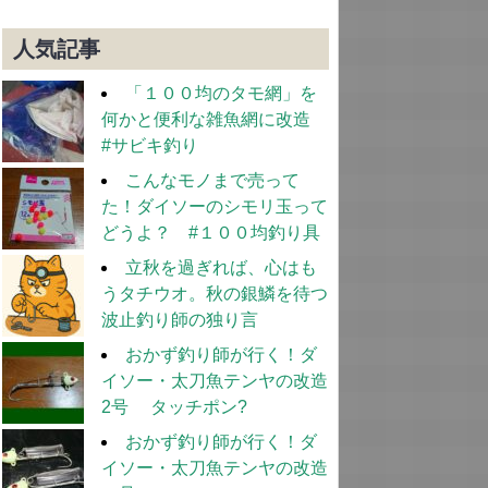
人気記事
「１００均のタモ網」を
何かと便利な雑魚網に改造
#サビキ釣り
こんなモノまで売って
た！ダイソーのシモリ玉って
どうよ？ #１００均釣り具
立秋を過ぎれば、心はも
うタチウオ。秋の銀鱗を待つ
波止釣り師の独り言
おかず釣り師が行く！ダ
イソー・太刀魚テンヤの改造
2号 タッチポン?
おかず釣り師が行く！ダ
イソー・太刀魚テンヤの改造