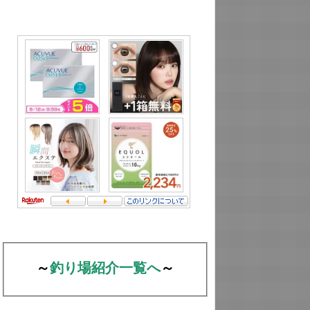
～
釣り場紹介一覧へ
～