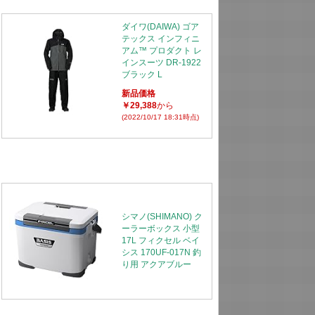
ダイワ(DAIWA) ゴア
テックス インフィニ
アム™ プロダクト レ
インスーツ DR-1922
ブラック L
新品価格
￥29,388
から
(2022/10/17 18:31時点)
シマノ(SHIMANO) ク
ーラーボックス 小型
17L フィクセル ベイ
シス 170UF-017N 釣
り用 アクアブルー