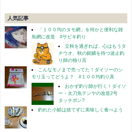
人気記事
「１００均のタモ網」を何かと便利な雑
魚網に改造 #サビキ釣り
立秋を過ぎれば、心はもうタ
チウオ。秋の銀鱗を待つ波止釣
り師の独り言
こんなモノまで売ってた！ダイソーのシ
モリ玉ってどうよ？ #１００均釣り具
おかず釣り師が行く！ダイソ
ー・太刀魚テンヤの改造2号
タッチポン?
釣れた小鯖は捨てずに美味しく食べよう