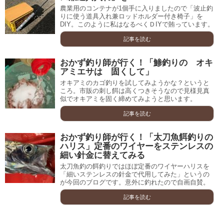
農業用のコンテナが1個手に入りましたので「波止釣
りに使う道具入れ兼ロッドホルダー付き椅子」を
DIY。このように私はなるべくＤIYで賄っています。
記事を読む
おかず釣り師が行く！「鯵釣りの オキ
アミエサは 固くして」
オキアミのカゴ釣りを試してみようかな？というと
ころ。市販の刺し餌は高くつきそうなので見様見真
似でオキアミを固く締めてみようと思います。
記事を読む
おかず釣り師が行く！「太刀魚餌釣りの
ハリス」定番のワイヤーをステンレスの
細い針金に替えてみる
太刀魚釣の餌釣りではほぼ定番のワイヤーハリスを
「細いステンレスの針金で代用してみた」というの
が今回のブログです。意外に釣れたので自画自賛。
記事を読む