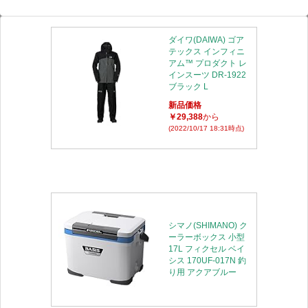
ダイワ(DAIWA) ゴア
テックス インフィニ
アム™ プロダクト レ
インスーツ DR-1922
ブラック L
新品価格
￥29,388
から
(2022/10/17 18:31時点)
シマノ(SHIMANO) ク
ーラーボックス 小型
17L フィクセル ベイ
シス 170UF-017N 釣
り用 アクアブルー