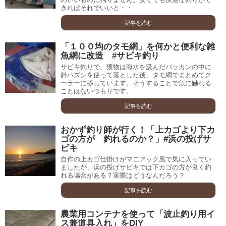
きればそれでいいと・・
記事を読む
「１００均のタモ網」を何かと便利な雑
魚網に改造 #サビキ釣り
サビキ釣りで、獲物は海水を汲んだバッカンの中に
針ハズシを使って落とした後、タモ網でまとめてク
ーラーに移しています。そうすることで魚に触れる
ことはないつもりです。
記事を読む
おかず釣り師が行く！「上カゴより下カ
ゴの方が 釣れるのか？」#浜の投げサ
ビキ
自作の上カゴ仕掛けがマニアック風で気に入ってい
ましたが、浜の投げサビキでは下カゴの方が良く釣
れる場合がある？実際はどうなんだろう？
記事を読む
農業用コンテナを使って「波止釣り用イ
ス兼道具入れ」をDIY