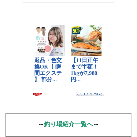
～
釣り場紹介一覧へ
～