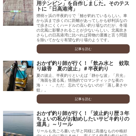
用テンビン」を自作しました。そのテス
トに「日高港湾」
煙樹ヶ浜の半夜釣りで「鯵が釣れているらしい。車
から浜まで歩くのに距離があってしかも砂利浜なの
で歩きにくくハードルの高い釣り場なのだが、冬場
の北風に影響されることが少ないらしい。北風吹き
さらしの日高港湾に比べれば荷物の運搬と言う問題
を除いてかなり有望な釣り場のようです。
記事を読む
おかず釣り師が行く！「飲み水と 蚊取
り線香 夏の波止」＃半夜釣り
夏の波止、半夜釣りといえば「静かな波」「月光」
「海面を渡る風」情熱的でロマンティックな夜の
海・・・。ただ、忘れてならないのが「蒸し暑さや
蚊」。
記事を読む
おかず釣り師が行く！「波止釣り歴３年
ちょいの私がお勧めしたいサビキ釣りの
道具」～リール
リールも先ごろ書いた竿と同様に高価なものや格好
のいいものに拘りません。安くても快適な釣りがで