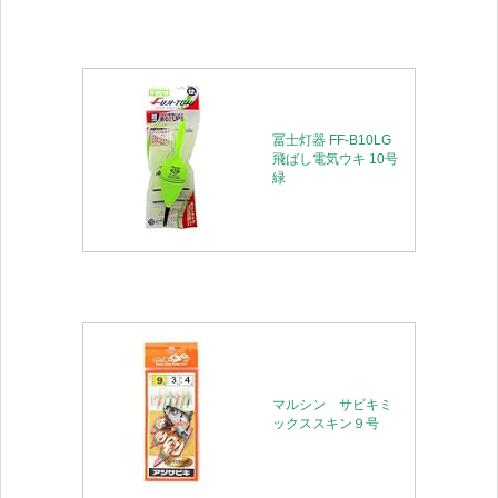
冨士灯器 FF-B10LG
飛ばし電気ウキ 10号
緑
マルシン サビキミ
ックススキン９号