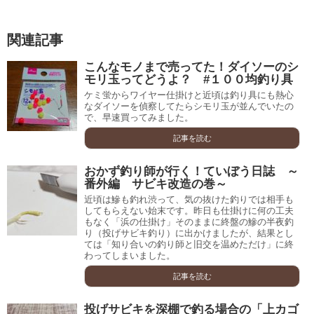
関連記事
こんなモノまで売ってた！ダイソーのシ
モリ玉ってどうよ？ #１００均釣り具
ケミ蛍からワイヤー仕掛けと近頃は釣り具にも熱心
なダイソーを偵察してたらシモリ玉が並んでいたの
で、早速買ってみました。
記事を読む
おかず釣り師が行く！ていぼう日誌 ～
番外編 サビキ改造の巻～
近頃は鰺も釣れ渋って、気の抜けた釣りでは相手も
してもらえない始末です。昨日も仕掛けに何の工夫
もなく「浜の仕掛け」そのままに終盤の鰺の半夜釣
り（投げサビキ釣り）に出かけましたが、結果とし
ては「知り合いの釣り師と旧交を温めただけ」に終
わってしまいました。
記事を読む
投げサビキを深棚で釣る場合の「上カゴ