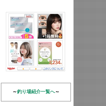
～
釣り場紹介一覧へ
～