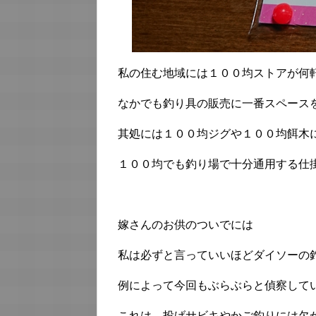
私の住む地域には１００均ストアが何
なかでも釣り具の販売に一番スペース
其処には１００均ジグや１００均餌木
１００均でも釣り場で十分通用する仕
嫁さんのお供のついでには
私は必ずと言っていいほどダイソーの
例によって今回もぶらぶらと偵察して
これは、投げサビキやかご釣りには欠