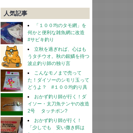
人気記事
「１００均のタモ網」を
何かと便利な雑魚網に改造
#サビキ釣り
立秋を過ぎれば、心はも
うタチウオ。秋の銀鱗を待つ
波止釣り師の独り言
こんなモノまで売って
た！ダイソーのシモリ玉って
どうよ？ #１００均釣り具
おかず釣り師が行く！ダ
イソー・太刀魚テンヤの改造
2号 タッチポン?
おかず釣り師が行く！
「少しでも 安い撒き餌は