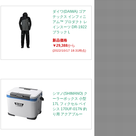
ダイワ(DAIWA) ゴア
テックス インフィニ
アム™ プロダクト レ
インスーツ DR-1922
ブラック L
新品価格
￥29,388
から
(2022/10/17 18:31時点)
シマノ(SHIMANO) ク
ーラーボックス 小型
17L フィクセル ベイ
シス 170UF-017N 釣
り用 アクアブルー