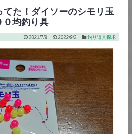
ってた！ダイソーのシモリ玉
００均釣り具
2021/7/9
2022/9/2
釣り道具探求