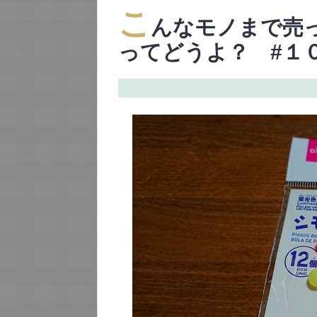
こ
んなモノまで売
ってどうよ？ #１