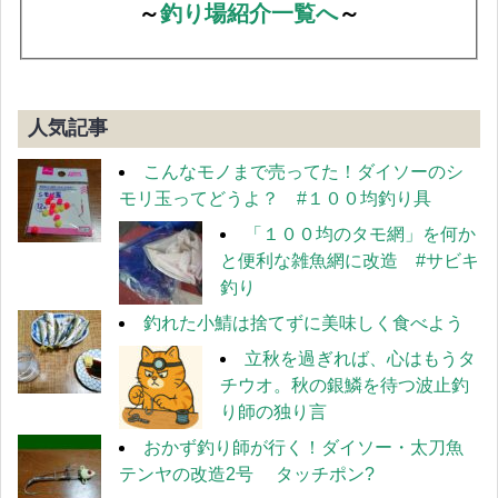
～
釣り場紹介一覧へ
～
人気記事
こんなモノまで売ってた！ダイソーのシ
モリ玉ってどうよ？ #１００均釣り具
「１００均のタモ網」を何か
と便利な雑魚網に改造 #サビキ
釣り
釣れた小鯖は捨てずに美味しく食べよう
立秋を過ぎれば、心はもうタ
チウオ。秋の銀鱗を待つ波止釣
り師の独り言
おかず釣り師が行く！ダイソー・太刀魚
テンヤの改造2号 タッチポン?