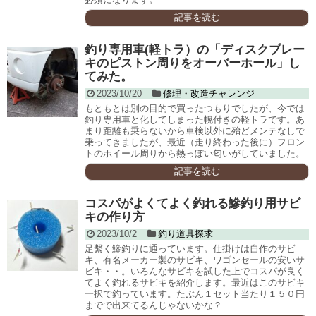
記事を読む
釣り専用車(軽トラ）の「ディスクブレー
キのピストン周りをオーバーホール」し
てみた。
2023/10/20
修理・改造チャレンジ
もともとは別の目的で買ったつもりでしたが、今では
釣り専用車と化してしまった幌付きの軽トラです。あ
まり距離も乗らないから車検以外に殆どメンテなしで
乗ってきましたが、最近（走り終わった後に）フロン
トのホイール周りから熱っぽい匂いがしていました。
記事を読む
コスパがよくてよく釣れる鰺釣り用サビ
キの作り方
2023/10/2
釣り道具探求
足繫く鰺釣りに通っています。仕掛けは自作のサビ
キ、有名メーカー製のサビキ、ワゴンセールの安いサ
ビキ・・。いろんなサビキを試した上でコスパが良く
てよく釣れるサビキを紹介します。最近はこのサビキ
一択で釣っています。たぶん１セット当たり１５０円
までで出来てるんじゃないかな？