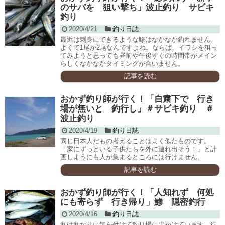
のサバを 狙い撃ち」波止釣り サビキ
釣り
2020/4/21
釣り日誌
最近は刺身にできるような鯵はなかなか釣れません。
よくて1尾か2尾なんですよね。ならば、イワシを狙っ
てみようと思っても昼前や午後すぐの時間帯がメイン
らしくなかなかタイミングが合いません。
記事を読む
おかず釣り師が行く！「自粛下で 行き
場が無いと 釣行し」＃サビキ釣り ＃
波止釣り
2020/4/19
釣り日誌
同じ日本人だもの考えることはよく似たものです。
「家にずっといる子供たちを外に連れ出そう！」と計
画しようにも人が集まるところには行けません。
記事を読む
おかず釣り師が行く！「人知れず 何処
にも寄らず 行き帰り」鯵 隠密釣行
2020/4/16
釣り日誌
私は私なりに気を付けて釣り場に出かけています。行