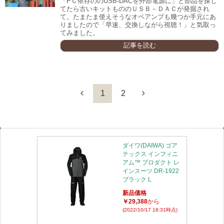
「PＣ依存ののUSB-DACを外部電源に」と部品を探し
てたら古いキットもののＵＳＢ－ＤＡＣが発掘され
て。たまたま使えそうなオペアンプも幾つか手元にあ
りましたので「早速、交換しながら視聴！」と気取っ
てみました。
記事を読む
1
2
ダイワ(DAIWA) ゴア
テックス インフィニ
アム™ プロダクト レ
インスーツ DR-1922
ブラック L
新品価格
￥29,388
から
(2022/10/17 18:31時点)