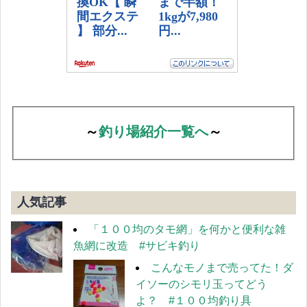
～
釣り場紹介一覧へ
～
人気記事
「１００均のタモ網」を何かと便利な雑
魚網に改造 #サビキ釣り
こんなモノまで売ってた！ダ
イソーのシモリ玉ってどう
よ？ #１００均釣り具