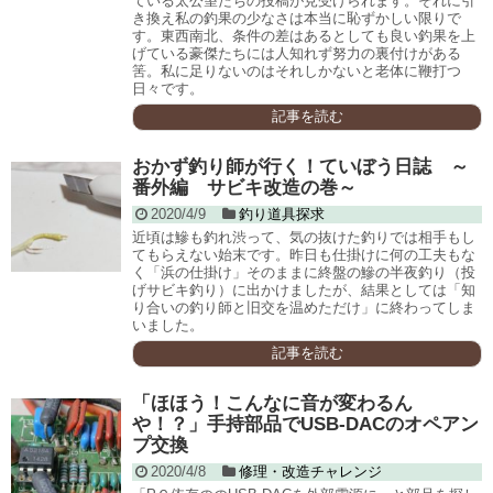
ている太公望たちの投稿が見受けられます。それに引
き換え私の釣果の少なさは本当に恥ずかしい限りで
す。東西南北、条件の差はあるとしても良い釣果を上
げている豪傑たちには人知れず努力の裏付けがある
筈。私に足りないのはそれしかないと老体に鞭打つ
日々です。
記事を読む
おかず釣り師が行く！ていぼう日誌 ～
番外編 サビキ改造の巻～
2020/4/9
釣り道具探求
近頃は鰺も釣れ渋って、気の抜けた釣りでは相手もし
てもらえない始末です。昨日も仕掛けに何の工夫もな
く「浜の仕掛け」そのままに終盤の鰺の半夜釣り（投
げサビキ釣り）に出かけましたが、結果としては「知
り合いの釣り師と旧交を温めただけ」に終わってしま
いました。
記事を読む
「ほほう！こんなに音が変わるん
や！？」手持部品でUSB-DACのオペアン
プ交換
2020/4/8
修理・改造チャレンジ