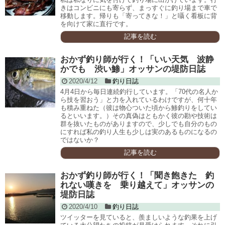
きはコンビニにも寄らず、まっすぐに釣り場まで車で
移動します。帰りも「寄ってきな！」と囁く看板に背
を向けて家に直行です。
記事を読む
おかず釣り師が行く！「いい天気 波静
かでも 渋い鯵」オッサンの堤防日誌
2020/4/12
釣り日誌
4月4日から毎日連続釣行しています。「70代の名人か
ら技を習おう」と力を入れているわけですが、何十年
も積み重ねた（彼は物心ついた頃から鯵釣りをしてい
るといいます。）その真偽はともかく彼の勘や技術は
群を抜いたものがありますので、少しでも自分のもの
にすれば私の釣り人生も少しは実のあるものになるの
ではないか？
記事を読む
おかず釣り師が行く！「聞き飽きた 釣
れない嘆きを 乗り越えて」オッサンの
堤防日誌
2020/4/10
釣り日誌
ツイッターを見ていると、羨ましいような釣果を上げ