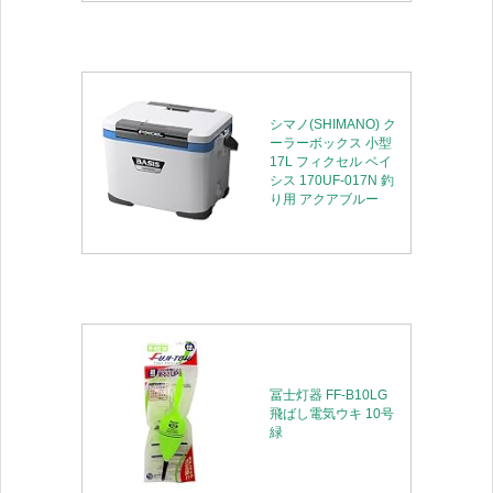
シマノ(SHIMANO) ク
ーラーボックス 小型
17L フィクセル ベイ
シス 170UF-017N 釣
り用 アクアブルー
冨士灯器 FF-B10LG
飛ばし電気ウキ 10号
緑