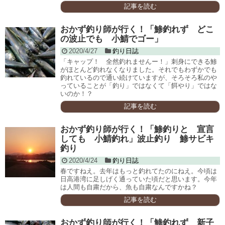
記事を読む
おかず釣り師が行く！「鯵釣れず どこ
の波止でも 小鯖でゴー」
2020/4/27
釣り日誌
「キャップ！ 全然釣れませんー！」刺身にできる鯵
がほとんど釣れなくなりました。それでもわずかでも
釣れているので通い続けていますが、そろそろ私のや
っていることが「釣り」ではなくて「餌やり」ではな
いのか！？
記事を読む
おかず釣り師が行く！「鯵釣りと 宣言
しても 小鯖釣れ」波止釣り 鯵サビキ
釣り
2020/4/24
釣り日誌
春ですねえ。去年はもっと釣れてたのにねえ。今頃は
日高港湾に足しげく通っていた頃だと思います。今年
は人間も自粛だから、魚も自粛なんですかね？
記事を読む
おかず釣り師が行く！「鯵釣れず 新子