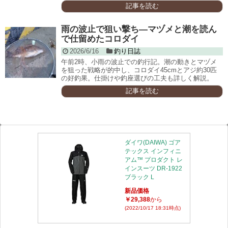
記事を読む
雨の波止で狙い撃ち―マヅメと潮を読ん
で仕留めたコロダイ
2026/6/16
釣り日誌
午前2時、小雨の波止での釣行記。潮の動きとマヅメ
を狙った戦略が的中し、コロダイ45cmとアジ約30匹
の好釣果。仕掛けや釣座選びの工夫も詳しく解説。
記事を読む
ダイワ(DAIWA) ゴア
テックス インフィニ
アム™ プロダクト レ
インスーツ DR-1922
ブラック L
新品価格
￥29,388
から
(2022/10/17 18:31時点)