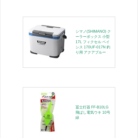
シマノ(SHIMANO) ク
ーラーボックス 小型
17L フィクセル ベイ
シス 170UF-017N 釣
り用 アクアブルー
冨士灯器 FF-B10LG
飛ばし電気ウキ 10号
緑