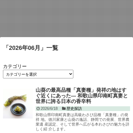
「
2026年06月
」
一覧
カテゴリー
山葵の最高品種「真妻種」発祥の地はす
ぐ近くにあった― 和歌山県印南町真妻と
世界に誇る日本の香辛料
2026/6/18
歴史探訪
和歌山県印南町真妻は高級わさび品種「真妻種」の発
祥 地。徳川家康と山葵の逸話、静岡での発展、世界農
業遺 産認定、そして世界へ広がる本わさびの魅力を詳
しく紹 介します。