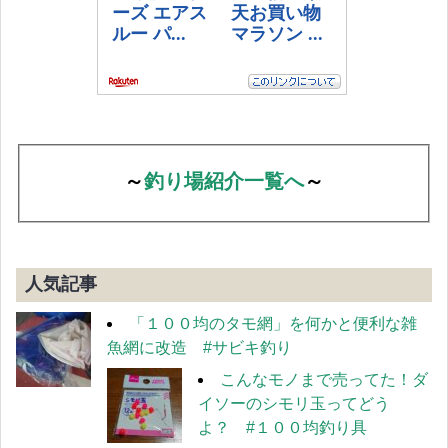
～
釣り場紹介一覧へ
～
人気記事
「１００均のタモ網」を何かと便利な雑
魚網に改造 #サビキ釣り
こんなモノまで売ってた！ダ
イソーのシモリ玉ってどう
よ？ #１００均釣り具