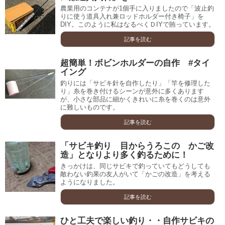
農業用のコンテナが1個手に入りましたので「波止釣
りに使う道具入れ兼ロッドホルダー付き椅子」を
DIY。このように私はなるべくＤIYで賄っています。
記事を読む
超簡単！ボビンホルダーの自作 #タイ
イング
釣りには「サビキ針を自作したり」「竿を修理した
り」糸を巻き付けるシーンが意外に多くあります
が、小さな部品に細かくきれいに糸を巻くのは意外
に難しいものです。
記事を読む
「サビキ釣り 目からうろこの かご改
造」となりより多く釣るために！
きっかけは、同じサビキで釣っていてもどうしても
敵わない釣果の友人がいて「かごの改造」を考える
ようになりました。
記事を読む
ひと工夫で楽しい釣り・・自作サビキの