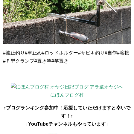
#波止釣り#車止め#ロッドホルダー#サビキ釣り#自作#溶接
#Ｆ型クランプ#置き竿#竿置き
にほんブログ村
↑ブログランキング参加中！応援していただけますと幸いで
す！↑
↓YouTubeチャンネルもやっています↓