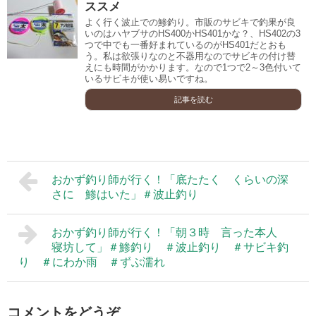
ススメ
よく行く波止での鯵釣り。市販のサビキで釣果が良
いのはハヤブサのHS400かHS401かな？、HS402の3
つで中でも一番好まれているのがHS401だとおも
う。私は欲張りなのと不器用なのでサビキの付け替
えにも時間がかかります。なので1つで2～3色付いて
いるサビキが使い易いですね。
記事を読む
おかず釣り師が行く！「底たたく くらいの深
さに 鯵はいた」＃波止釣り
おかず釣り師が行く！「朝３時 言った本人
寝坊して」＃鯵釣り ＃波止釣り ＃サビキ釣
り ＃にわか雨 ＃ずぶ濡れ
コメントをどうぞ