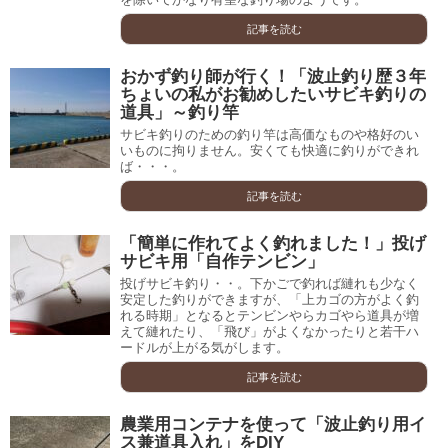
記事を読む
おかず釣り師が行く！「波止釣り歴３年
ちょいの私がお勧めしたいサビキ釣りの
道具」～釣り竿
サビキ釣りのための釣り竿は高価なものや格好のい
いものに拘りません。安くても快適に釣りができれ
ば・・・。
記事を読む
「簡単に作れてよく釣れました！」投げ
サビキ用「自作テンビン」
投げサビキ釣り・・。下かごで釣れば縺れも少なく
安定した釣りができますが、「上カゴの方がよく釣
れる時期」となるとテンビンやらカゴやら道具が増
えて縺れたり、「飛び」がよくなかったりと若干ハ
ードルが上がる気がします。
記事を読む
農業用コンテナを使って「波止釣り用イ
ス兼道具入れ」をDIY