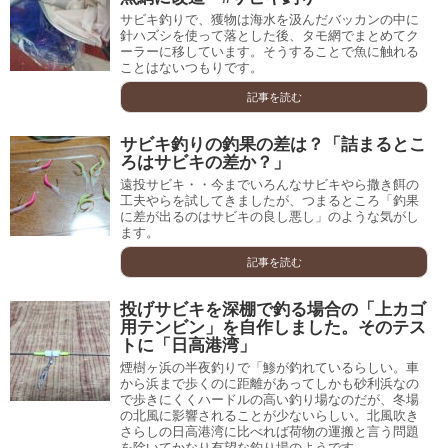
サビキ釣りで、獲物は海水を汲んだバッカンの中に
針ハズシを使って落とした後、タモ網でまとめてク
ーラーに移しています。そうすることで魚に触れる
ことはないつもりです。
記事を読む
サビキ釣りの釣果の差は？「詰まるとこ
ろはサビキの差か？」
遠投サビキ・・今までいろんなサビキやら撒き餌の
工夫やらを試してきましたが、つまるところ「釣果
に差が出るのはサビキの良し悪し」のような気がし
ます。
記事を読む
投げサビキを深棚で釣る場合の「上カゴ
用テンビン」を自作しました。そのテス
トに「日高港湾」
煙樹ヶ浜の半夜釣りで「鯵が釣れているらしい。車
から浜まで歩くのに距離があってしかも砂利浜なの
で歩きにくくハードルの高い釣り場なのだが、冬場
の北風に影響されることが少ないらしい。北風吹き
さらしの日高港湾に比べれば荷物の運搬と言う問題
を除いてかなり有望な釣り場のようです。