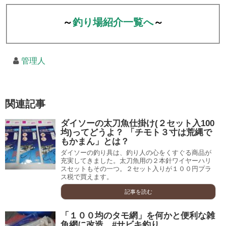
～
釣り場紹介一覧へ
～
管理人
関連記事
ダイソーの太刀魚仕掛け(２セット入100
均)ってどうよ？ 「チモト３寸は荒縄で
もかまん」とは？
ダイソーの釣り具は、釣り人の心をくすぐる商品が
充実してきました。太刀魚用の２本針ワイヤーハリ
スセットもその一つ。２セット入りが１００円プラ
ス税で買えます。
記事を読む
「１００均のタモ網」を何かと便利な雑
魚網に改造 #サビキ釣り