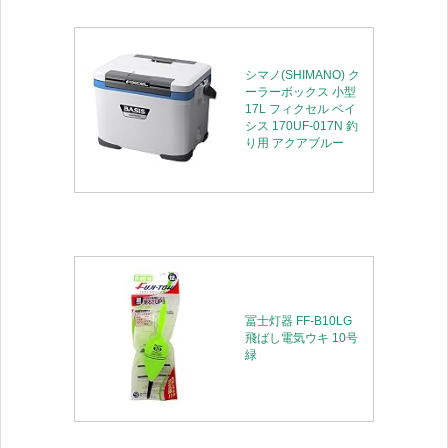
シマノ(SHIMANO) ク
ーラーボックス 小型
17L フィクセル ベイ
シス 170UF-017N 釣
り用 アクアブルー
冨士灯器 FF-B10LG
飛ばし電気ウキ 10号
緑