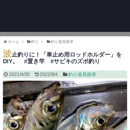
ホーム
釣り
釣り道具探求
波
止釣りに！「車止め用ロッドホルダー」を
DIY。 #置き竿 #サビキのズボ釣り
2021/4/30
2022/9/4
釣り道具探求