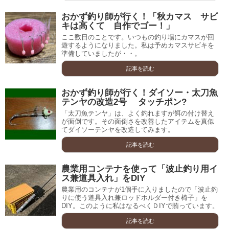
おかず釣り師が行く！「秋カマス サビ
キは高くて 自作でゴー！」
ここ数日のことです。いつもの釣り場にカマスが回
遊するようになりました。私は予めカマスサビキを
準備していましたが・・。
記事を読む
おかず釣り師が行く！ダイソー・太刀魚
テンヤの改造2号 タッチポン?
「太刀魚テンヤ」は、よく釣れますが餌の付け替え
が面倒です。その面倒さを改善したアイテムを真似
てダイソーテンヤを改造してみます。
記事を読む
農業用コンテナを使って「波止釣り用イ
ス兼道具入れ」をDIY
農業用のコンテナが1個手に入りましたので「波止釣
りに使う道具入れ兼ロッドホルダー付き椅子」を
DIY。このように私はなるべくＤIYで賄っています。
記事を読む