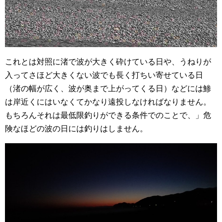
これとは対照に渚で波が大きく砕けている日や、うねりが
入ってさほど大きくない波でも長く打ちい寄せている日
（渚の幅が広く、波が奥まで上がってくる日）などには鯵
は岸近くにはいなくてかなり遠投しなければなりません。
もちろんそれは最低限釣りができる条件でのことで、」危
険なほどの波の日には釣りはしません。