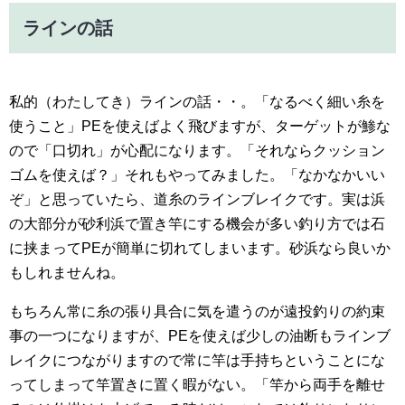
ラインの話
私的（わたしてき）ラインの話・・。「なるべく細い糸を
使うこと」PEを使えばよく飛びますが、ターゲットが鯵な
ので「口切れ」が心配になります。「それならクッション
ゴムを使えば？」それもやってみました。「なかなかいい
ぞ」と思っていたら、道糸のラインブレイクです。実は浜
の大部分が砂利浜で置き竿にする機会が多い釣り方では石
に挟まってPEが簡単に切れてしまいます。砂浜なら良いか
もしれませんね。
もちろん常に糸の張り具合に気を遣うのが遠投釣りの約束
事の一つになりますが、PEを使えば少しの油断もラインブ
レイクにつながりますので常に竿は手持ちということにな
ってしまって竿置きに置く暇がない。「竿から両手を離せ