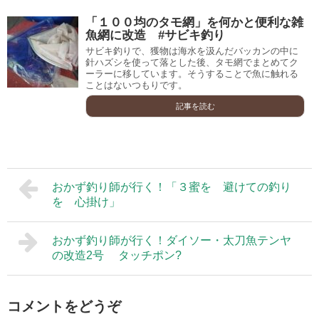
「１００均のタモ網」を何かと便利な雑
魚網に改造 #サビキ釣り
サビキ釣りで、獲物は海水を汲んだバッカンの中に
針ハズシを使って落とした後、タモ網でまとめてク
ーラーに移しています。そうすることで魚に触れる
ことはないつもりです。
記事を読む
おかず釣り師が行く！「３蜜を 避けての釣り
を 心掛け」
おかず釣り師が行く！ダイソー・太刀魚テンヤ
の改造2号 タッチポン?
コメントをどうぞ