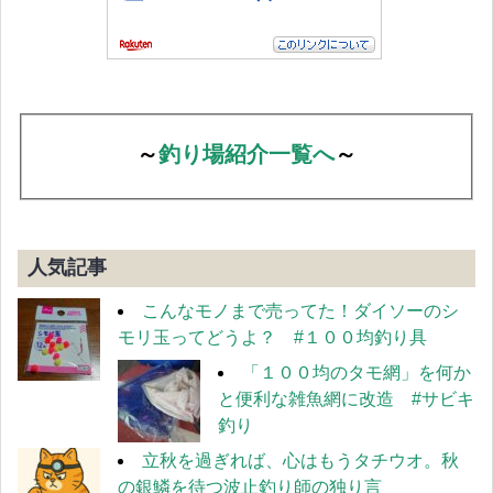
～
釣り場紹介一覧へ
～
人気記事
こんなモノまで売ってた！ダイソーのシ
モリ玉ってどうよ？ #１００均釣り具
「１００均のタモ網」を何か
と便利な雑魚網に改造 #サビキ
釣り
立秋を過ぎれば、心はもうタチウオ。秋
の銀鱗を待つ波止釣り師の独り言