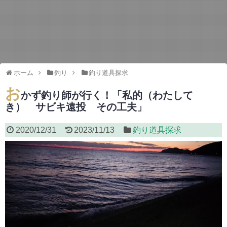
ホーム
釣り
釣り道具探求
お
かず釣り師が行く！「私的（わたして
き） サビキ遠投 その工夫」
2020/12/31
2023/11/13
釣り道具探求