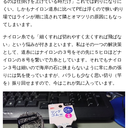
るのは仕掛けを上げている時だけ」これでは釣りになりに
くい。しかもナイロン道糸に比べてPEは浮くので狭い釣り
場ではラインが潮に流されて隣とオマツリの原因にもなっ
てしまいます。
ナイロン糸でも「細くすれば切れやすく太くすれば飛ばな
い」という悩みが付きまといます。私はその一つの解決策
として、道糸にはナイロンの３号をその先に５ヒロほどナ
イロンの８号を繋いで力糸としています。それでもナイロ
ン３号は細いので海岸の石に挟まらないように常に糸の張
りには気を使っていますが、バラしも少なく思い切り（竿
を）振り回せますので、今はこれが気に入っています。