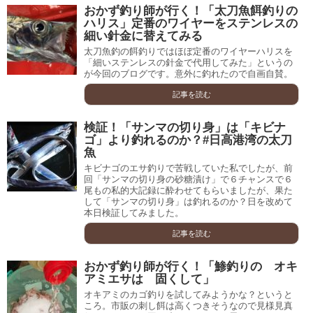
おかず釣り師が行く！「太刀魚餌釣りの
ハリス」定番のワイヤーをステンレスの
細い針金に替えてみる
太刀魚釣の餌釣りではほぼ定番のワイヤーハリスを
「細いステンレスの針金で代用してみた」というの
が今回のブログです。意外に釣れたので自画自賛。
記事を読む
検証！「サンマの切り身」は「キビナ
ゴ」より釣れるのか？#日高港湾の太刀
魚
キビナゴのエサ釣りで苦戦していた私でしたが、前
回「サンマの切り身の砂糖漬け」で６チャンスで６
尾もの私的大記録に酔わせてもらいましたが、果た
して「サンマの切り身」は釣れるのか？日を改めて
本日検証してみました。
記事を読む
おかず釣り師が行く！「鯵釣りの オキ
アミエサは 固くして」
オキアミのカゴ釣りを試してみようかな？というと
ころ。市販の刺し餌は高くつきそうなので見様見真