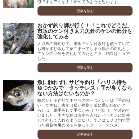
似でオキアミを固く締めてみようと思います。
記事を読む
おかず釣り師が行く！「これでどうだ」
市販のケン付き太刀魚針のケンの部分を
強化してみる
太刀魚の餌釣りで、市販のケン付き針を使っていて
も餌がずり落ちて縮こまってしまう場合の対処とし
てケンの部分を強化してみたところ、結果は上々で
した。
記事を読む
魚に触れずにサビキ釣り「ハリス持ち
魚つかみで タッチレス」手が臭くなら
ない方法はないものか？
鯵のサビキ釣りで困りものの一つといえば「手の匂
い」ですね。去年（私が煙樹ケ浜に通い始めたこ
ろ）は、軍手をして手づかみ（サバ折り）で〆めて
いました。小さな鯵は海水を入れたバッカンに針外
しで外して入れるようになり、あとは１００均で買
った観賞魚用のタモを使ってクーラーで氷〆。
記事を読む