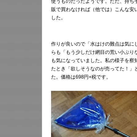
使うものだったようです。ただ、持ち
販で買わなければ（他では）こんな安
した。
作りが良いので「水はけの難点は気に
らも「もう少しだけ網目の荒い小ぶり
も気になっていました。私の様子を察
たとき「欲しそうなのが売ってた！」
た。価格は698円+税です。