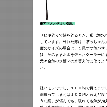
※アマゾンHPより引用。
サビキ釣りで鯵を釣るとき、私は海水
しています。外れた鯵は「ぽっちゃん
度のサイズの場合は、１尾ずつ魚バサ
は、そのまま氷水を張ったクーラーに
元々金魚の水槽？の水替え時に使うよ
た。
軽いモノですし、１００均で買えます
個買ってしまえば１００均と言えど度
うな網」が傷んでも、破れても魚が掬