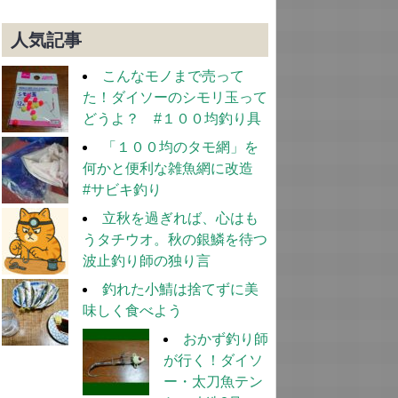
人気記事
こんなモノまで売って
た！ダイソーのシモリ玉って
どうよ？ #１００均釣り具
「１００均のタモ網」を
何かと便利な雑魚網に改造
#サビキ釣り
立秋を過ぎれば、心はも
うタチウオ。秋の銀鱗を待つ
波止釣り師の独り言
釣れた小鯖は捨てずに美
味しく食べよう
おかず釣り師
が行く！ダイソ
ー・太刀魚テン