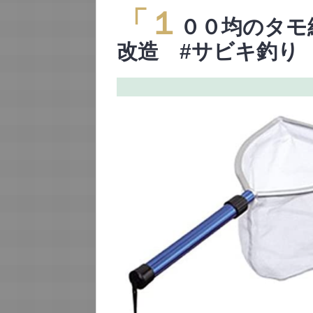
「１
００均のタモ
改造 #サビキ釣り