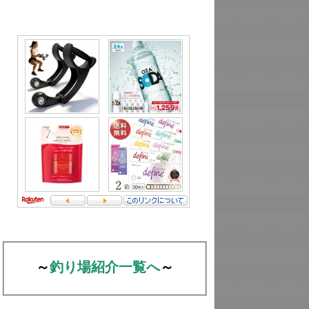
～
釣り場紹介一覧へ
～