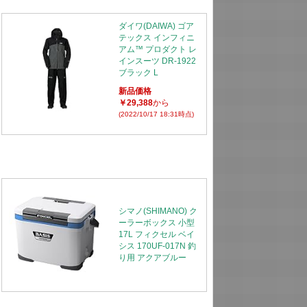
ダイワ(DAIWA) ゴア
テックス インフィニ
アム™ プロダクト レ
インスーツ DR-1922
ブラック L
新品価格
￥29,388
から
(2022/10/17 18:31時点)
シマノ(SHIMANO) ク
ーラーボックス 小型
17L フィクセル ベイ
シス 170UF-017N 釣
り用 アクアブルー