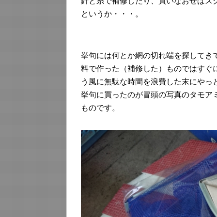
針と糸で補修したり、買いなおせばス
というか・・・。
挙句には何とか網の切れ端を探してき
料で作った（補修した）ものではすぐ
う風に無駄な時間を浪費した末にやっ
挙句に買ったのが冒頭の写真のタモア
ものです。