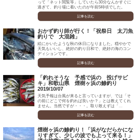
って「ネット閲覧等」していたら30分なんかすぐに
過ぎて、釣り場に着いたのが午前5時頃でした。
記事を読む
おかず釣り師が行く！「祝祭日 太刀魚
釣りで 大混雑」
絵にかいたような秋の休日になりました。穏やかで
天気もいいし、絶好の釣り日和で、絶好の海のコン
ディションです。
記事を読む
「釣れそうな 予感で浜の 投げサビ
キ」和歌山県 煙樹ヶ浜の鯵釣り
2019/10/07
天気予報は台風が来ると言っていますが、では「そ
の前にどこで何を釣れば良いか？」とは教えてくれ
ません。当然ですが・・・。取り敢えずは「...
記事を読む
煙樹ヶ浜の鯵釣り！「浜がなだらかにな
りすぎて、少しの波でも上って来る！」