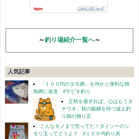
～
釣り場紹介一覧へ
～
人気記事
「１００均のタモ網」を何かと便利な雑
魚網に改造 #サビキ釣り
立秋を過ぎれば、心はもうタ
チウオ。秋の銀鱗を待つ波止釣
り師の独り言
こんなモノまで売ってた！ダイソーのシ
モリ玉ってどうよ？ #１００均釣り具