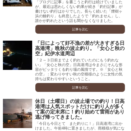
「ブログに記事」を書こうと釣行は続けていました
が、最近は思わしくない釣果が続き「釣行記事」が
書けない釣行はかりでした。長らく続いた「煙樹ヶ
浜の鯵釣り」も終息したようで「釣れません」し、
誰かが釣れたという話も聞かなくなりました。
記事を読む
「日によって好不漁の差が大きすぎる日
高港湾」晩秋の波止釣り。「女心と秋の
空」紀伊水道周辺
「２～３日前までよく釣れていたのにもう釣れな
い」「女心と秋の空」日高港湾は今まさにそんな形
容がピッタリくる釣り場の風情です。※「女心と秋
の空」：変わりやすい秋の空模様のように女性の気
持ちは変わりやすいということ。
記事を読む
休日（土曜日）の波止場での釣り！日高
港湾は人気スポットだけに釣り人が多く
て案の定末席に！釣り始めて雷雨があり
逃げ帰ってきました。
「今日も今日とて また釣りに！」日高港湾に出か
けました。午前4時に置きましたが、雨模様が気にな