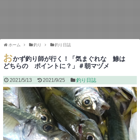
ホーム
釣り
釣り日誌
お
かず釣り師が行く！「気まぐれな 鯵は
どちらの ポイントに？」＃朝マヅメ
2021/5/13
2021/9/25
釣り日誌