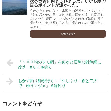
浸水被害に悩まされました。しかも鯵の
居るポイントが遠かった。
浜がなだらかになって水際との段差が小さくなって
「波の穏やかな日には釣り易い煙樹ヶ浜」に変容し
ましたが、反面少しでも波が大きければ陸側に深く
流れ込んで釣り座もろともに流されるので困ったも
んです。
記事を読む
「１００均のタモ網」を何かと便利な雑魚網に
改造 #サビキ釣り
おかず釣り師が行く！「久しぶり 孫と二人
で ゆうマヅメ」＃鯵釣り
コメントをどうぞ