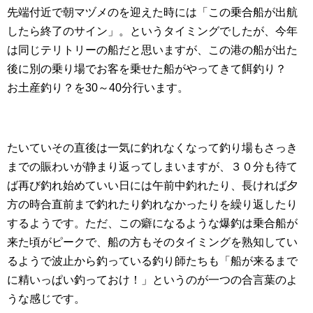
先端付近で朝マヅメのを迎えた時には「この乗合船が出航
したら終了のサイン」。というタイミングでしたが、今年
は同じテリトリーの船だと思いますが、この港の船が出た
後に別の乗り場でお客を乗せた船がやってきて餌釣り？
お土産釣り？を30～40分行います。
たいていその直後は一気に釣れなくなって釣り場もさっき
までの賑わいが静まり返ってしまいますが、３０分も待て
ば再び釣れ始めていい日には午前中釣れたり、長ければ夕
方の時合直前まで釣れたり釣れなかったりを繰り返したり
するようです。ただ、この癖になるような爆釣は乗合船が
来た頃がピークで、船の方もそのタイミングを熟知してい
るようで波止から釣っている釣り師たちも「船が来るまで
に精いっぱい釣っておけ！」というのが一つの合言葉のよ
うな感じです。