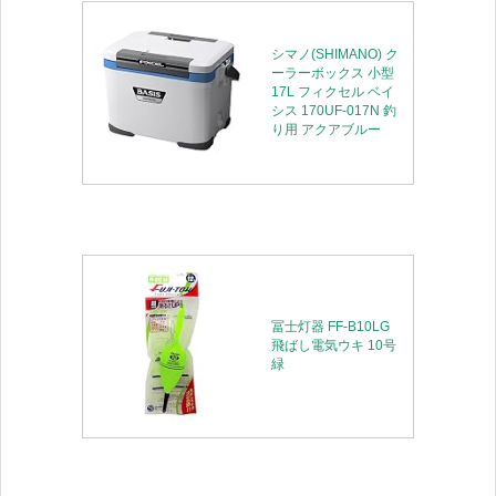
シマノ(SHIMANO) ク
ーラーボックス 小型
17L フィクセル ベイ
シス 170UF-017N 釣
り用 アクアブルー
冨士灯器 FF-B10LG
飛ばし電気ウキ 10号
緑