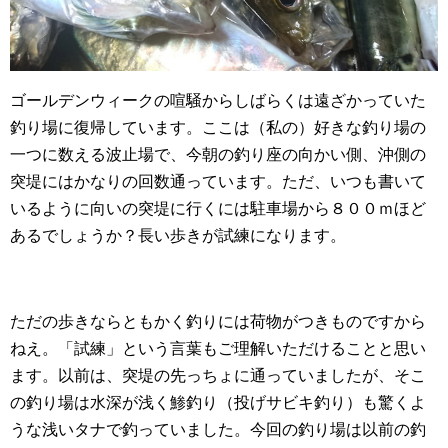
ゴールデンウィークの喧騒からしばらくは遠ざかっていた
釣り場に復帰しています。ここは（私の）好きな釣り場の
一つに数える波止場で、今朝の釣り座の向かい側、沖側の
突堤にはかなりの回数通っています。ただ、いつも書いて
いるように向いの突堤に行くには駐車場から８００ｍほど
あるでしょうか？長い歩きが試練になります。
ただの歩きならともかく釣りには荷物がつきものですから
ねえ。「試練」という言葉もご理解いただけることと思い
ます。以前は、突堤の先っちょに通っていましたが、そこ
の釣り場は水深が浅く鯵釣り（投げサビキ釣り）も驚くよ
うな浅いタナで釣っていました。今回の釣り場は以前の釣