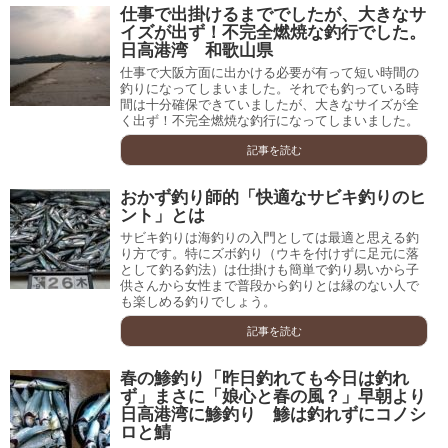
仕事で出掛けるまででしたが、大きなサ
イズが出ず！不完全燃焼な釣行でした。
日高港湾 和歌山県
仕事で大阪方面に出かける必要が有って短い時間の
釣りになってしまいました。それでも釣っている時
間は十分確保できていましたが、大きなサイズが全
く出ず！不完全燃焼な釣行になってしまいました。
記事を読む
おかず釣り師的「快適なサビキ釣りのヒ
ント」とは
サビキ釣りは海釣りの入門としては最適と思える釣
り方です。特にズボ釣り（ウキを付けずに足元に落
として釣る釣法）は仕掛けも簡単で釣り易いから子
供さんから女性まで普段から釣りとは縁のない人で
も楽しめる釣りでしょう。
記事を読む
春の鯵釣り「昨日釣れても今日は釣れ
ず」まさに「娘心と春の風？」早朝より
日高港湾に鯵釣り 鯵は釣れずにコノシ
ロと鯖