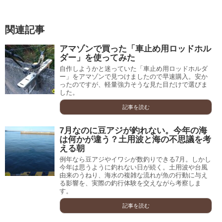
関連記事
アマゾンで買った「車止め用ロッドホル
ダー」を使ってみた
自作しようかと迷っていた「車止め用ロッドホルダ
ー」をアマゾンで見つけましたので早速購入。安か
ったのですが、軽量強力そうな見た目だけで選びま
した。
記事を読む
7月なのに豆アジが釣れない。今年の海
は何かが違う？土用波と海の不思議を考
える朝
例年なら豆アジやイワシが数釣りできる7月。しかし
今年は思うように釣れない日が続く。土用波や台風
由来のうねり、海水の複雑な流れが魚の行動に与え
る影響を、実際の釣行体験を交えながら考察しま
す。
記事を読む