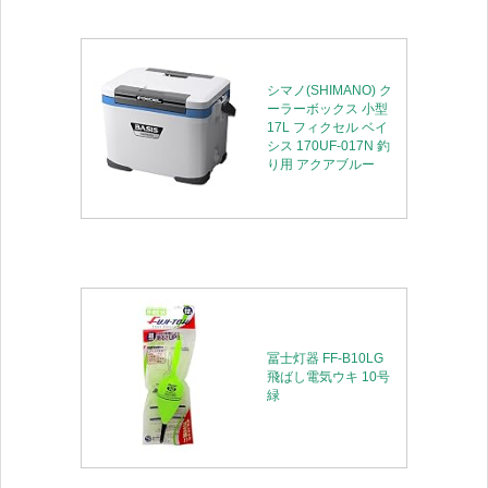
シマノ(SHIMANO) ク
ーラーボックス 小型
17L フィクセル ベイ
シス 170UF-017N 釣
り用 アクアブルー
冨士灯器 FF-B10LG
飛ばし電気ウキ 10号
緑