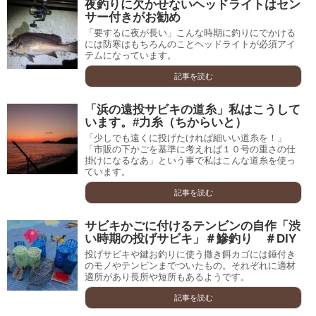
夜釣りに欠かせないヘッドライトはセン
サー付きがお勧め
「要するに夜が長い」こんな時期に釣りにでかける
には防寒はもちろんのことヘッドライトが必須アイ
テムになっています。
記事を読む
「浜の遠投サビキの道糸」私はこうして
います。#力糸（ちからいと）
「少しでも遠くに投げたければ細いい道糸を！」
「市販の下かごを基準に考えれば１０号の重さの仕
掛けになるなあ」という事で私はこんな道糸を使っ
ています。
記事を読む
サビキかごに付けるテンビンの自作「渋
い時期の投げサビキ」＃鰺釣り ＃DIY
投げサビキや鍵お釣りに使う撒き餌カゴには錘付き
のモノやテンビンまでついたもの。それぞれに適材
適所があり長所や短所もあるようです。
記事を読む