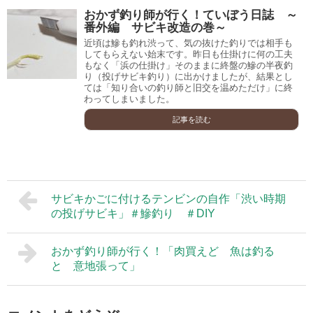
おかず釣り師が行く！ていぼう日誌 ～
番外編 サビキ改造の巻～
近頃は鰺も釣れ渋って、気の抜けた釣りでは相手も
してもらえない始末です。昨日も仕掛けに何の工夫
もなく「浜の仕掛け」そのままに終盤の鰺の半夜釣
り（投げサビキ釣り）に出かけましたが、結果とし
ては「知り合いの釣り師と旧交を温めただけ」に終
わってしまいました。
記事を読む
サビキかごに付けるテンビンの自作「渋い時期
の投げサビキ」＃鰺釣り ＃DIY
おかず釣り師が行く！「肉買えど 魚は釣る
と 意地張って」