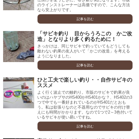
のラインストレーナーは高価ですので、こんな方法
なら安上がりです。
記事を読む
「サビキ釣り 目からうろこの かご改
造」となりより多く釣るために！
きっかけは、同じサビキで釣っていてもどうしても
敵わない釣果の友人がいて「かごの改造」を考える
ようになりました。
記事を読む
ひと工夫で楽しい釣り・・自作サビキの
ススメ
よく行く波止での鯵釣り。市販のサビキで釣果が良
いのはハヤブサのHS400かHS401かな？、HS402の3
つで中でも一番好まれているのがHS401だとおも
う。私は欲張りなのと不器用なのでサビキの付け替
えにも時間がかかります。なので1つで2～3色付いて
いるサビキが使い易いですね。
記事を読む