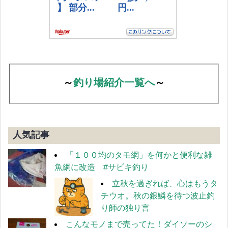
～
釣り場紹介一覧へ
～
人気記事
「１００均のタモ網」を何かと便利な雑
魚網に改造 #サビキ釣り
立秋を過ぎれば、心はもうタ
チウオ。秋の銀鱗を待つ波止釣
り師の独り言
こんなモノまで売ってた！ダイソーのシ