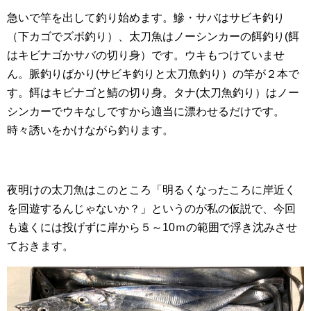
急いで竿を出して釣り始めます。鰺・サバはサビキ釣り
（下カゴでズボ釣り）、太刀魚はノーシンカーの餌釣り(餌
はキビナゴかサバの切り身）です。ウキもつけていませ
ん。脈釣りばかり(サビキ釣りと太刀魚釣り）の竿が２本で
す。餌はキビナゴと鯖の切り身。タナ(太刀魚釣り）はノー
シンカーでウキなしですから適当に漂わせるだけです。
時々誘いをかけながら釣ります。
夜明けの太刀魚はこのところ「明るくなったころに岸近く
を回遊するんじゃないか？」というのが私の仮説で、今回
も遠くには投げずに岸から５～10ｍの範囲で浮き沈みさせ
ておきます。