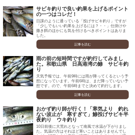
サビキ釣りで良い釣果を上げるポイント
の一つはコレだ！
日課のように通っている「投げサビキ釣り」ですが
「少しでもいい釣果を上げるには？・・」仕掛けや
撒き餌のほかにも気を付けるべきポイントはありま
した。
記事を読む
雨の前の短時間ですが釣行してみまし
た。和歌山県 日高港湾の鯵 サビキ釣
り
天気予報では、午前9時には雨が降ってくるという予
想になっています。午前6時は、まだ降っていない予
想です。ので、午前6時までと決めて釣行します。
記事を読む
おかず釣り師が行く！「寒気より 釣れ
ない波止が 寒すぎて」鯵投げサビキ半
夜釣り ウキ釣り
10日前後に大荒れとなって南風で水温が下がりまし
た。気温の方はそれほど寒いことはありませんでし