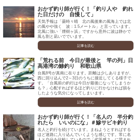
おかず釣り師が行く！「釣り人や 釣れ
た日だけの 自慢して」
天気予報は「曇時々晴 北の風後東の風海上では北
の風やや強く 波：1.5メートル」と言っています。
北風に強い「煙樹ヶ浜」ですから意外に波は静かで
風も割と凪いででいます。
記事を読む
「荒れる前 今日が最後と 竿の列」日
高港湾の鯵釣り 和歌山県
台風8号が真南に在ります。距離は少しありますが、
西に回り込んで2～3日のうちに接近してくる様子で
す。「台風前の釣行は今日が最後になってしまうか
も？」心配すればするほど釣りに行かなければ損を
したような気分になってしまいます。
記事を読む
おかず釣り師が行く！「名人の 半分釣
れたら いいのにな」＃鰺サビキ釣り
名人と釣行を続けています。まねようとすればする
ほど迷路に入り込んでいくような感じです。常に名
人と自分を比較しているので「劣等感？」に苛まれ