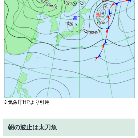
※気象庁HPより引用
朝の波止は太刀魚