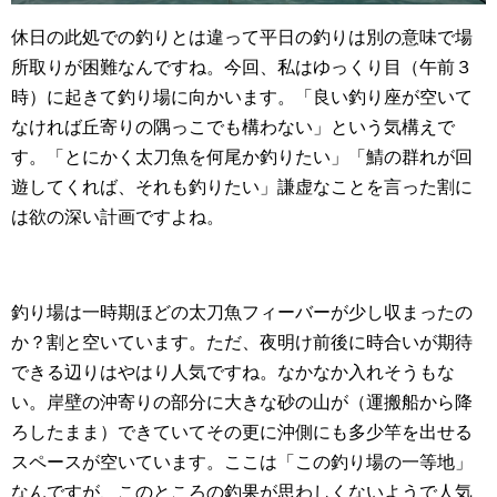
休日の此処での釣りとは違って平日の釣りは別の意味で場
所取りが困難なんですね。今回、私はゆっくり目（午前３
時）に起きて釣り場に向かいます。「良い釣り座が空いて
なければ丘寄りの隅っこでも構わない」という気構えで
す。「とにかく太刀魚を何尾か釣りたい」「鯖の群れが回
遊してくれば、それも釣りたい」謙虚なことを言った割に
は欲の深い計画ですよね。
釣り場は一時期ほどの太刀魚フィーバーが少し収まったの
か？割と空いています。ただ、夜明け前後に時合いが期待
できる辺りはやはり人気ですね。なかなか入れそうもな
い。岸壁の沖寄りの部分に大きな砂の山が（運搬船から降
ろしたまま）できていてその更に沖側にも多少竿を出せる
スペースが空いています。ここは「この釣り場の一等地」
なんですが、このところの釣果が思わしくないようで人気