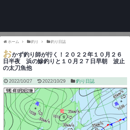
ホーム
釣り
釣り日誌
お
かず釣り師が行く！２０２２年１０月２６
日半夜 浜の鰺釣りと１０月２７日早朝 波止
の太刀魚他
2022/10/27
2022/10/29
釣り日誌