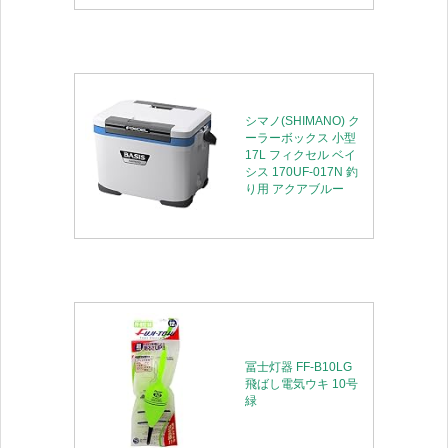
シマノ(SHIMANO) ク
ーラーボックス 小型
17L フィクセル ベイ
シス 170UF-017N 釣
り用 アクアブルー
冨士灯器 FF-B10LG
飛ばし電気ウキ 10号
緑