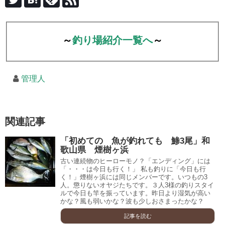
～
釣り場紹介一覧へ
～
管理人
関連記事
「初めての 魚が釣れても 鯵3尾」和
歌山県 煙樹ヶ浜
古い連続物のヒーローモノ？「エンディング」には
「・・・は今日も行く！」 私も釣りに「今日も行
く！」煙樹ヶ浜には同じメンバーです。いつもの3
人。懲りないオヤジたちです。３人3様の釣りスタイ
ルで今日も竿を振っています。昨日より湿気が高い
かな？風も弱いかな？波も少しおさまったかな？
記事を読む