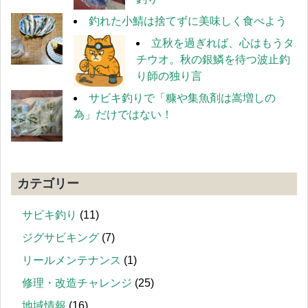
釣れた小鯖は捨てずに美味しく食べよう
立秋を過ぎれば、心はもうタ
チウオ。秋の銀鱗を待つ波止釣
り師の独り言
サビキ釣りで「糠や集魚剤は嵩増しの
為」だけではない！
カテゴリー
サビキ釣り
(11)
ジグサビキング
(7)
リールメンテナンス
(1)
修理・改造チャレンジ
(25)
地域情報
(16)