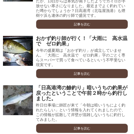
たが、13日からは寒気が南下したようでカイロが手
放せない寒さになりました。最近までよく釣れてい
た噂からでしょうか？日高港湾（北塩屋漁港）も煙
樹ケ浜も連休の釣り師で盛況です。
記事を読む
おかず釣り師が行く！「大雨に 高水温
で ゼロ釣果」
今年の盛夏期は「おかず釣り」が成立していませ
ん。「大雨に 高水温で ゼロ釣果」字のごとく専
らスーパーで買って食べているといいう不甲斐ない
現実です。
記事を読む
「日高港湾の鯵釣り」暗いうちの釣果が
戻ったということで午前２時から釣行し
ました。
昨日仕事場に師匠が来て「今朝は暗いうちによく釣
れたらしい」という情報を入れてくれましたので、
この情報が拡散して岸壁が混雑しないうちに釣行し
てみました。
記事を読む