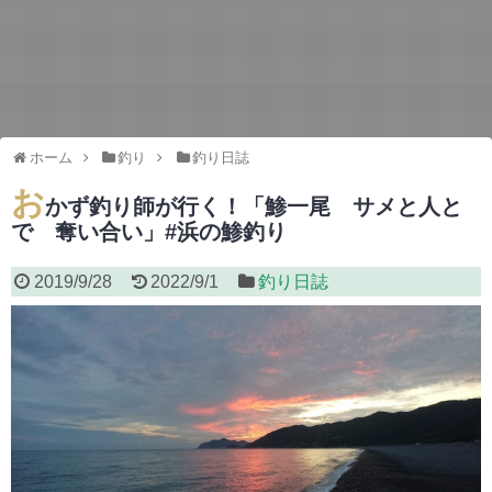
ホーム
釣り
釣り日誌
お
かず釣り師が行く！「鯵一尾 サメと人と
で 奪い合い」#浜の鯵釣り
2019/9/28
2022/9/1
釣り日誌