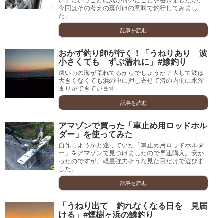
い」ということに気が付いたことを書きましたが、
今回はその考えの裏付けの意味で釣行してみまし
た。
記事を読む
おかず釣り師が行く！「うねりあり 波
小さくても ずぶ濡れに」#鯵釣り
遠い南の海が荒れてるからでしょうか？大して波は
大きくなくても浜の中に押し寄せて渚の内側に水溜
まりができています。
記事を読む
アマゾンで買った「車止め用ロッドホル
ダー」を使ってみた
自作しようかと迷っていた「車止め用ロッドホルダ
ー」をアマゾンで見つけましたので早速購入。安か
ったのですが、軽量強力そうな見た目だけで選びま
した。
記事を読む
「うねり出て 釣れなくなる日を 見届
ける」#煙樹ヶ浜の鯵釣り