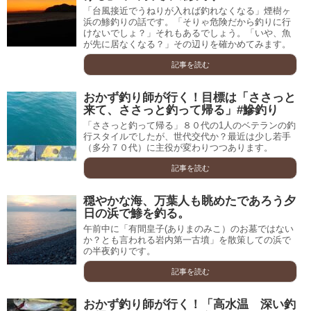
「台風接近でうねりが入れば釣れなくなる」煙樹ヶ
浜の鯵釣りの話です。「そりゃ危険だから釣りに行
けないでしょ？」それもあるでしょう。「いや、魚
が先に居なくなる？」その辺りを確かめてみます。
記事を読む
おかず釣り師が行く！目標は「ささっと
来て、ささっと釣って帰る」#鰺釣り
「ささっと釣って帰る」８０代の1人のベテランの釣
行スタイルでしたが、世代交代か？最近は少し若手
（多分７０代）に主役が変わりつつあります。
記事を読む
穏やかな海、万葉人も眺めたであろう夕
日の浜で鯵を釣る。
午前中に「有間皇子(ありまのみこ）のお墓ではない
か？とも言われる岩内第一古墳」を散策しての浜で
の半夜釣りです。
記事を読む
おかず釣り師が行く！「高水温 深い釣