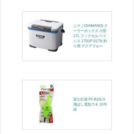
シマノ(SHIMANO) ク
ーラーボックス 小型
17L フィクセル ベイ
シス 170UF-017N 釣
り用 アクアブルー
冨士灯器 FF-B10LG
飛ばし電気ウキ 10号
緑