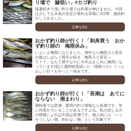
り場で 鰺狙い」#カゴ釣り
猛暑続きで浅い釣り場では釣果が伸びません。今回
は少しでも水温の安定が望める深場に3日間、連続釣
行してみました。
記事を読む
おかず釣り師が行く！「刺身買う おか
ず釣り師の 梅雨休み」
いよいよ梅雨になりました。例年なら梅雨入り宣言
の後はしばらく晴天が続き「梅雨入り宣言っ
て？？」なんて調子なのに今年はまじめに梅雨にな
っています(笑)１週間程度続いた（雨降りの）うっと
おしい日々もやっと一休みです。
記事を読む
おかず釣り師が行く！「長潮は あてに
ならない 潮まわり」
潮時表では若潮。愛用の釣り情報なら長潮です。年
に何度かズレることがあるですよね。私の信じる方
の情報によれば今回は長潮です。個人的には「ハッ
キリしない潮。釣れない潮」という印象です。
記事を読む