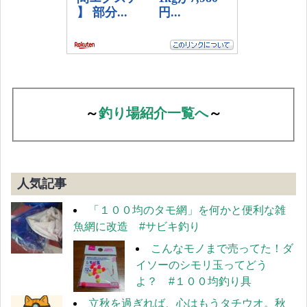
～
釣り場紹介一覧へ
～
人気記事
「１００均のタモ網」を何かと便利な雑
魚網に改造 #サビキ釣り
こんなモノまで売ってた！ダ
イソーのシモリ玉ってどう
よ？ #１００均釣り具
立秋を過ぎれば、心はもうタチウオ。秋