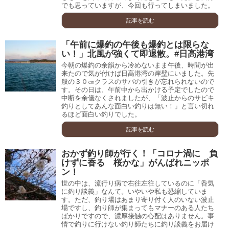
でも思っていますが、今回も行ってしまいました。
記事を読む
「午前に爆釣の午後も爆釣とは限らな
い！」北風が強くて即退散。#日高港湾
今朝の爆釣の余韻から冷めないまま午後、時間が出
来たので気が付けば日高港湾の岸壁にいました。先
般の３０㎝クラスのサバの引きが忘れられないので
す。その日は、午前中から出かける予定でしたので
中断を余儀なくされましたが、「波止からのサビキ
釣りとしてあんな面白い釣りは無い！」と言い切れ
るほど面白い釣りでした。
記事を読む
おかず釣り師が行く！「コロナ渦に 負
けずに香る 桜かな」がんばれニッポ
ン！
世の中は、流行り病で右往左往しているのに「呑気
に釣り談義」なんて。いやいや私も恐縮していま
す。ただ、釣り場はあまり寄り付く人のいない波止
場ですし、釣り師が集まってもマナーのある人たち
ばかりですので、濃厚接触の心配はありません。事
情で釣りに行けない釣り師たちに釣り談義をお届け