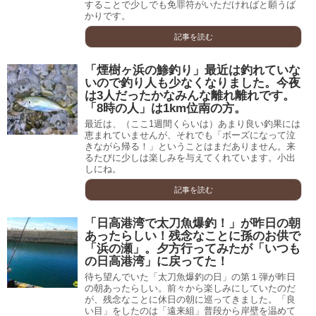
することで少しでも免罪符がいただければと願うば
かりです。
記事を読む
「煙樹ヶ浜の鯵釣り」最近は釣れていな
いので釣り人も少なくなりました。今夜
は3人だったかなみんな離れ離れです。
「8時の人」は1km位南の方。
最近は、（ここ1週間くらいは）あまり良い釣果には
恵まれていませんが、それでも「ボーズになって泣
きながら帰る！」ということはまだありません。来
るたびに少しは楽しみを与えてくれています。小出
しにね。
記事を読む
「日高港湾で太刀魚爆釣！」が昨日の朝
あったらしい！残念なことに孫のお供で
「浜の瀬」。夕方行ってみたが「いつも
の日高港湾」に戻ってた！
待ち望んでいた「太刀魚爆釣の日」の第１弾が昨日
の朝あったらしい。前々から楽しみにしていたのだ
が、残念なことに休日の朝に巡ってきました。「良
い目」をしたのは「遠来組」普段から岸壁を温めて