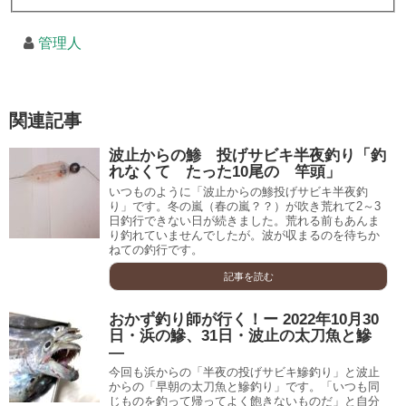
管理人
関連記事
波止からの鯵 投げサビキ半夜釣り「釣
れなくて たった10尾の 竿頭」
いつものように「波止からの鯵投げサビキ半夜釣
り」です。冬の嵐（春の嵐？？）が吹き荒れて2～3
日釣行できない日が続きました。荒れる前もあんま
り釣れていませんでしたが。波が収まるのを待ちか
ねての釣行です。
記事を読む
おかず釣り師が行く！ー 2022年10月30
日・浜の鰺、31日・波止の太刀魚と鰺
―
今回も浜からの「半夜の投げサビキ鰺釣り」と波止
からの「早朝の太刀魚と鰺釣り」です。「いつも同
じものを釣って帰ってよく飽きないものだ」と自分