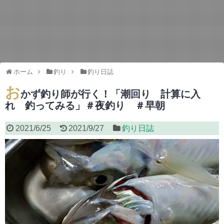
ホーム
釣り
釣り日誌
お
かず釣り師が行く！「潮回り 計算に入
れ 釣ってみる」＃夜釣り ＃早朝
2021/6/25
2021/9/27
釣り日誌