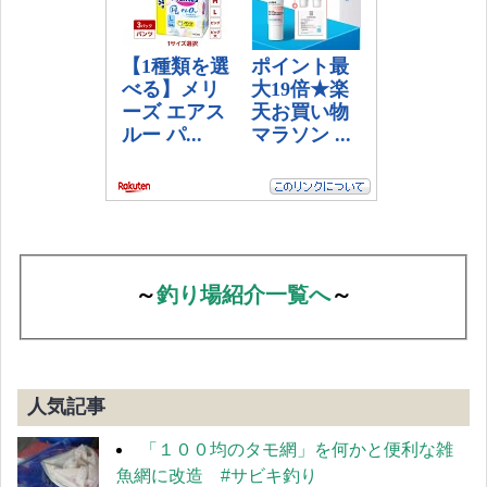
～
釣り場紹介一覧へ
～
人気記事
「１００均のタモ網」を何かと便利な雑
魚網に改造 #サビキ釣り