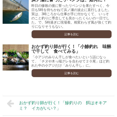
昨日の惨敗の後に誓ったリベンジを果たすべく、今
日も5時を待ちかねて浜ノ瀬の波止に直行しました。
実は、3時ころから仕事が手に付かなくて、 いっそ
のこと釣りに専念しても良かったくらいの一日でし
た。で、5時過ぎに現場着。相変わらず風が強くて釣
りになりそうもない。
記事を読む
おかず釣り師が行く！「小鯵釣れ 味醂
で干して 食べてみる」
「小アジのみりん干しが食べたいという話になっ
て、「チヌや木っ端グレを合わせて２０尾」ほど釣
れた中の小アジだけ「みりん干し」に。
記事を読む
おかず釣り師が行く！「鰺釣りの 餌はオキア
ミ？ イカがいい？」