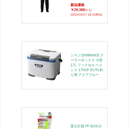
新品価格
￥29,388
から
(2022/10/17 18:31時点)
シマノ(SHIMANO) ク
ーラーボックス 小型
17L フィクセル ベイ
シス 170UF-017N 釣
り用 アクアブルー
冨士灯器 FF-B10LG