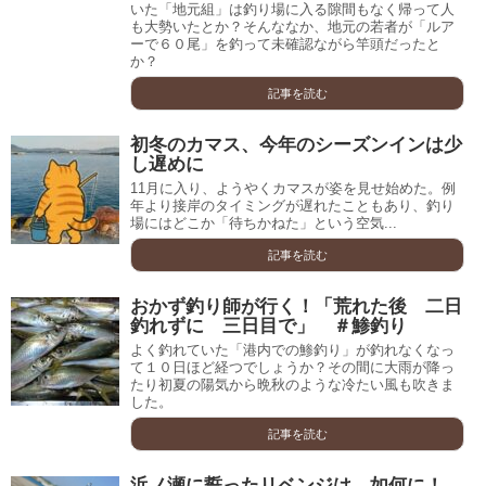
いた「地元組」は釣り場に入る隙間もなく帰って人
も大勢いたとか？そんななか、地元の若者が「ルア
ーで６０尾」を釣って未確認ながら竿頭だったと
か？
記事を読む
初冬のカマス、今年のシーズンインは少
し遅めに
11月に入り、ようやくカマスが姿を見せ始めた。例
年より接岸のタイミングが遅れたこともあり、釣り
場にはどこか「待ちかねた」という空気...
記事を読む
おかず釣り師が行く！「荒れた後 二日
釣れずに 三日目で」 ＃鯵釣り
よく釣れていた「港内での鯵釣り」が釣れなくなっ
て１０日ほど経つでしょうか？その間に大雨が降っ
たり初夏の陽気から晩秋のような冷たい風も吹きま
した。
記事を読む
浜ノ瀬に誓ったリベンジは、如何に！