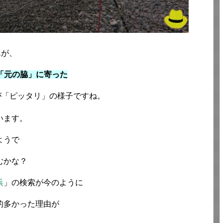
んが、
「元の脇」に寄った
が「ピッタリ」の様子ですね。
います。
ようで
むかな？
浜
」の検索が今のように
的多かった理由が