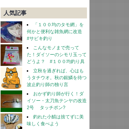
人気記事
「１００均のタモ網」を
何かと便利な雑魚網に改造
#サビキ釣り
こんなモノまで売って
た！ダイソーのシモリ玉って
どうよ？ #１００均釣り具
立秋を過ぎれば、心はも
うタチウオ。秋の銀鱗を待つ
波止釣り師の独り言
おかず釣り師が行く！ダ
イソー・太刀魚テンヤの改造
2号 タッチポン?
釣れた小鯖は捨てずに美
味しく食べよう