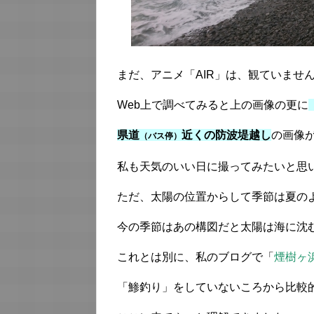
まだ、アニメ「AIR」は、観ていませ
Web上で調べてみると上の画像の更に
県道
近くの防波堤越し
の画像
（バス停）
私も天気のいい日に撮ってみたいと思
ただ、太陽の位置からして季節は夏の
今の季節はあの構図だと太陽は海に沈
これとは別に、私のブログで「
煙樹ヶ
「鯵釣り」をしていないころから比較