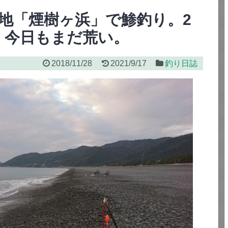
聖地「煙樹ヶ浜」で鯵釣り。2
・今日もまだ荒い。
2018/11/28
2021/9/17
釣り日誌