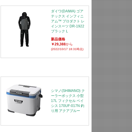
ダイワ(DAIWA) ゴア
テックス インフィニ
アム™ プロダクト レ
インスーツ DR-1922
ブラック L
新品価格
￥29,388
から
(2022/10/17 18:31時点)
シマノ(SHIMANO) ク
ーラーボックス 小型
17L フィクセル ベイ
シス 170UF-017N 釣
り用 アクアブルー