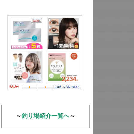
～
釣り場紹介一覧へ
～