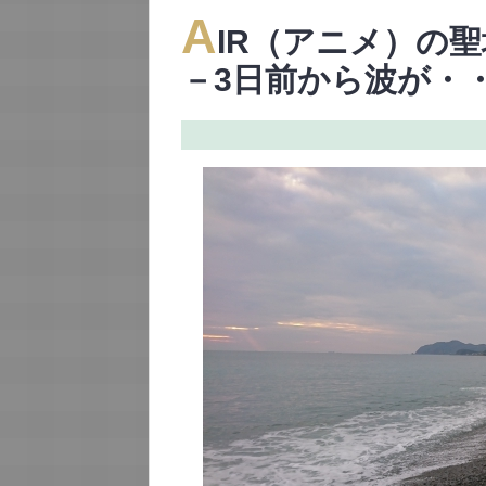
A
IR（アニメ）の
－3日前から波が・