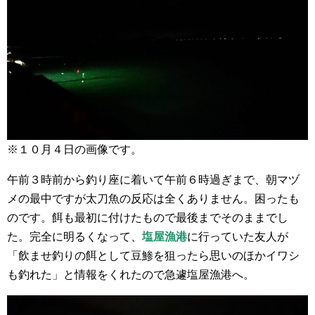
※１０月４日の画像です。
午前３時前から釣り座に着いて午前６時過ぎまで、朝マヅ
メの最中ですが太刀魚の反応は全くありません。困ったも
のです。餌も最初に付けたもので最後までそのままでし
た。完全に明るくなって、
塩屋漁港
に行っていた友人が
「飲ませ釣りの餌として豆鯵を狙ったら思いのほかイワシ
も釣れた」と情報をくれたので急遽塩屋漁港へ。