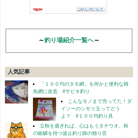
～
釣り場紹介一覧へ
～
人気記事
「１００均のタモ網」を何かと便利な雑
魚網に改造 #サビキ釣り
こんなモノまで売ってた！ダ
イソーのシモリ玉ってどう
よ？ #１００均釣り具
立秋を過ぎれば、心はもうタチウオ。秋
の銀鱗を待つ波止釣り師の独り言