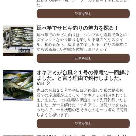
た。
記事を読む
延べ竿でサビキ釣りの魅力を探る！
延べ竿でのサビキ釣りは、シンプルな道具で魚との
ダイレクトなやり取りを楽しめる魅力的なスタイ
ル。初心者から上級者まで楽しめる、釣りの基本に
立ち返る新しい挑戦を体験しませんか？
記事を読む
オキアミが台風２１号の停電で一回解け
ました。と言う理由で釣行しました。
Vol.２
先日の台風２１号で半日ほど停電して私の秘密兵
器？の冷凍庫が止まって「オキアミが解凍されてし
まいました。その影響を調査すべく先日釣行いたし
ました。が一旦解けた「オキアミ」は何パックもあ
ったので、一番状態の悪そうなのを一つ選んで消費
しようと思います。
記事を読む