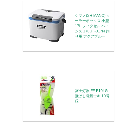
シマノ(SHIMANO) ク
ーラーボックス 小型
17L フィクセル ベイ
シス 170UF-017N 釣
り用 アクアブルー
冨士灯器 FF-B10LG
飛ばし電気ウキ 10号
緑