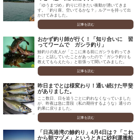
「ゆうまづめ」釣りに行きたい衝動が湧いてきま
す。「釣り座、空いてるかな？」ルアーを持って出
かけてみました。
記事を読む
おかず釣り師が行く！「知り合いに 習
ってワームで ガシラ釣り」
鯵釣りの友人が「ここに来る前にガシラを釣ってき
た」と話していたことがあったので「ガシラ釣りも
教えてもらえたら」と欲張って聞いてみました。
記事を読む
昨日までとは様変わり！通い続けた甲斐
がありました。
ここ数日、日を追うごとに釣れなくなっていました
が、昨夜は急に普段（私の期待するような）通りの
釣果に戻りました。
記事を読む
「日高港湾の鯵釣り」4月4日は？「これ
から朝マヅメ」というときに砂利運搬船