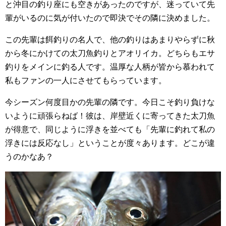
と沖目の釣り座にも空きがあったのですが、迷っていて先
輩がいるのに気が付いたので即決でその隣に決めました。
この先輩は餌釣りの名人で、他の釣りはあまりやらずに秋
から冬にかけての太刀魚釣りとアオリイカ。どちらもエサ
釣りをメインに釣る人です。温厚な人柄が皆から慕われて
私もファンの一人にさせてもらっています。
今シーズン何度目かの先輩の隣です。今日こそ釣り負けな
いように頑張らねば！彼は、岸壁近くに寄ってきた太刀魚
が得意で、同じように浮きを並べても「先輩に釣れて私の
浮きには反応なし」ということが度々あります。どこが違
うのかなあ？