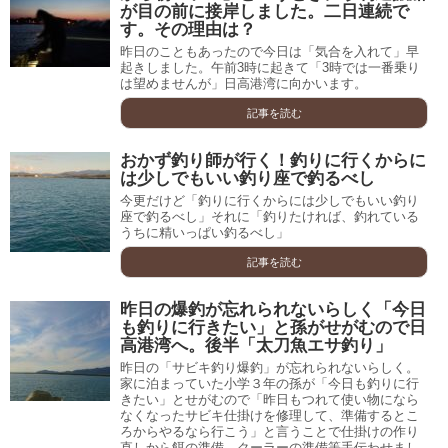
が目の前に接岸しました。二日連続で
す。その理由は？
昨日のこともあったので今日は「気合を入れて」早
起きしました。午前3時に起きて「3時では一番乗り
は望めませんが」日高港湾に向かいます。
記事を読む
おかず釣り師が行く！釣りに行くからに
は少しでもいい釣り座で釣るべし
今更だけど「釣りに行くからには少しでもいい釣り
座で釣るべし」それに「釣りたければ、釣れている
うちに精いっぱい釣るべし」
記事を読む
昨日の爆釣が忘れられないらしく「今日
も釣りに行きたい」と孫がせがむので日
高港湾へ。後半「太刀魚エサ釣り」
昨日の「サビキ釣り爆釣」が忘れられないらしく。
家に泊まっていた小学３年の孫が「今日も釣りに行
きたい」とせがむので「昨日もつれて使い物になら
なくなったサビキ仕掛けを修理して、準備するとこ
ろからやるなら行こう」と言うことで仕掛けの作り
直しから餌の準備、クーラーの準備等手伝わせまし