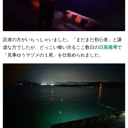
読者の方がいらっしゃいました。「まだまだ初心者」と謙
虚な方でしたが、どっこい喰い渋るここ数日の
日高港湾
で
「見事ゆうマヅメの１尾」を仕留められました。