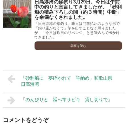
日高港湾の鰺釣り3月29日。今日は午前
中の釣りと宣言してきましたが、「砂利
船の積み下ろしの間（約３時間）中断」
を余儀なくされました。
「日高港湾の鰺釣り」昨日は門前払いのような形で
「釣り座がなくて」竿を出すことなく帰りました
が、「今日は昨日のリベンジ」と意気込んで出かけ
てきました。
記事を読む
「砂利船に 夢砕かれて 竿納め」和歌山県
日高港湾
「のんびりと 延べ竿サビキ 貸し切りで」
コメントをどうぞ