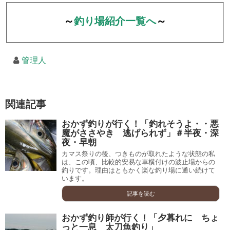
～
釣り場紹介一覧へ
～
管理人
関連記事
おかず釣りが行く！「釣れそうよ・・悪
魔がささやき 逃げられず」＃半夜・深
夜・早朝
カマス祭りの後、つきものが取れたような状態の私
は、この頃、比較的安易な車横付けの波止場からの
釣りです。理由はともかく楽な釣り場に通い続けて
います。
記事を読む
おかず釣り師が行く！「夕暮れに ちょ
っと一息 太刀魚釣り」