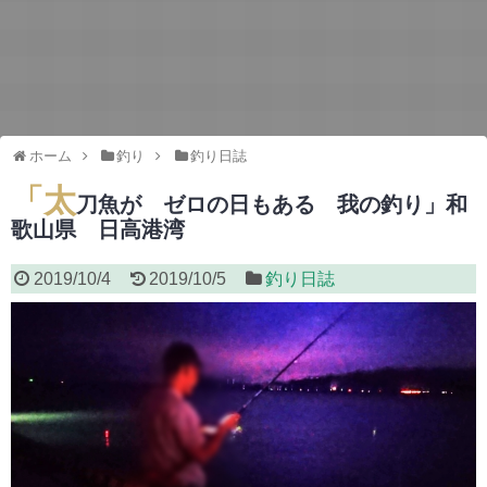
ホーム
釣り
釣り日誌
「太
刀魚が ゼロの日もある 我の釣り」和
歌山県 日高港湾
2019/10/4
2019/10/5
釣り日誌