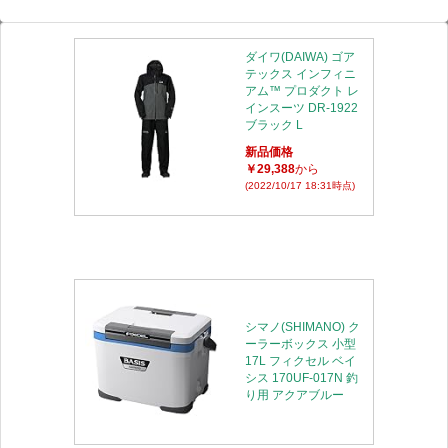
ダイワ(DAIWA) ゴア
テックス インフィニ
アム™ プロダクト レ
インスーツ DR-1922
ブラック L
新品価格
￥29,388
から
(2022/10/17 18:31時点)
シマノ(SHIMANO) ク
ーラーボックス 小型
17L フィクセル ベイ
シス 170UF-017N 釣
り用 アクアブルー