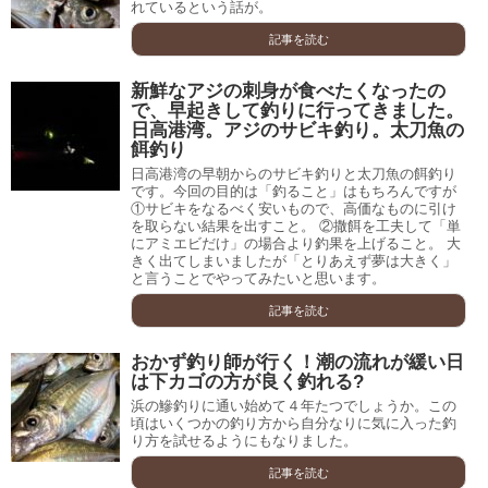
れているという話が。
記事を読む
新鮮なアジの刺身が食べたくなったの
で、早起きして釣りに行ってきました。
日高港湾。アジのサビキ釣り。太刀魚の
餌釣り
日高港湾の早朝からのサビキ釣りと太刀魚の餌釣り
です。今回の目的は「釣ること」はもちろんですが
①サビキをなるべく安いもので、高価なものに引け
を取らない結果を出すこと。 ②撒餌を工夫して「単
にアミエビだけ」の場合より釣果を上げること。 大
きく出てしまいましたが「とりあえず夢は大きく」
と言うことでやってみたいと思います。
記事を読む
おかず釣り師が行く！潮の流れが緩い日
は下カゴの方が良く釣れる?
浜の鰺釣りに通い始めて４年たつでしょうか。この
頃はいくつかの釣り方から自分なりに気に入った釣
り方を試せるようにもなりました。
記事を読む