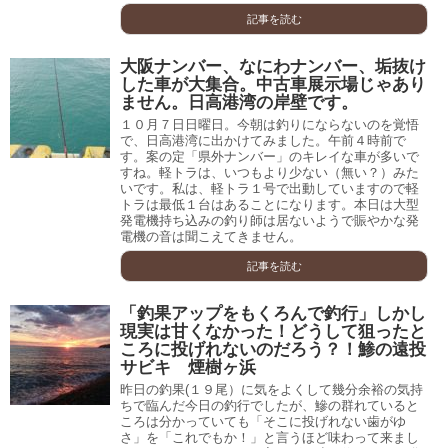
記事を読む
大阪ナンバー、なにわナンバー、垢抜け
した車が大集合。中古車展示場じゃあり
ません。日高港湾の岸壁です。
１０月７日日曜日。今朝は釣りにならないのを覚悟
で、日高港湾に出かけてみました。午前４時前で
す。案の定「県外ナンバー」のキレイな車が多いで
すね。軽トラは、いつもより少ない（無い？）みた
いです。私は、軽トラ１号で出動していますので軽
トラは最低１台はあることになります。本日は大型
発電機持ち込みの釣り師は居ないようで賑やかな発
電機の音は聞こえてきません。
記事を読む
「釣果アップをもくろんで釣行」しかし
現実は甘くなかった！どうして狙ったと
ころに投げれないのだろう？！鯵の遠投
サビキ 煙樹ヶ浜
昨日の釣果(１９尾）に気をよくして幾分余裕の気持
ちで臨んだ今日の釣行でしたが、鰺の群れていると
ころは分かっていても「そこに投げれない歯がゆ
さ」を「これでもか！」と言うほど味わって来まし