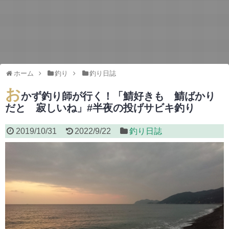
ホーム
釣り
釣り日誌
お
かず釣り師が行く！「鯖好きも 鯖ばかり
だと 寂しいね」#半夜の投げサビキ釣り
2019/10/31
2022/9/22
釣り日誌