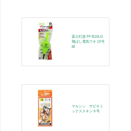
冨士灯器 FF-B10LG
飛ばし電気ウキ 10号
緑
マルシン サビキミ
ックススキン９号