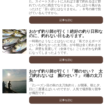
た。スイートスポットに入れば２連で釣れるほど群
れていたのに残念でなりません。少しばかり風があ
ったけど「言い訳にはなりません。」８号の錘で投
げているんですから。
記事を読む
おかず釣り師が行く！絶好の釣り日和な
のに、釣れない日もあります。
一時期のようなことはないにせよ「私でさえボーズ
という事がなかった太刀魚」が今朝は全く釣れませ
ん。岸壁を見渡して（全体でも）ごくわずかな釣果
になってしまったようです。
記事を読む
おかず釣り師が行く！「潮のせい？ 太
刀釣れないは 腕のせい？」 #港の太刀
魚
「2シーズン目の秋の太刀魚釣り」が開幕。朝と夕、
日に二度通えばいいのですが、人気で場所取り競争
が熾烈です。
記事を読む