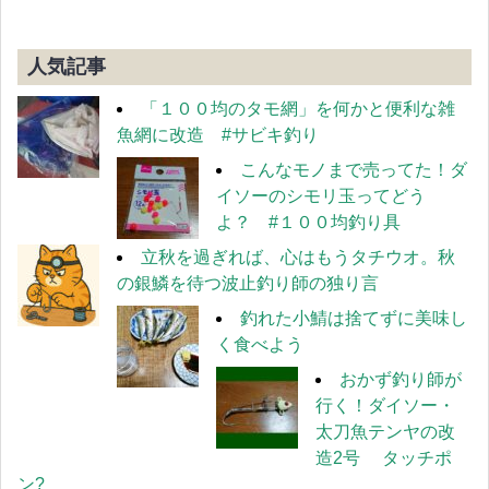
人気記事
「１００均のタモ網」を何かと便利な雑
魚網に改造 #サビキ釣り
こんなモノまで売ってた！ダ
イソーのシモリ玉ってどう
よ？ #１００均釣り具
立秋を過ぎれば、心はもうタチウオ。秋
の銀鱗を待つ波止釣り師の独り言
釣れた小鯖は捨てずに美味し
く食べよう
おかず釣り師が
行く！ダイソー・
太刀魚テンヤの改
造2号 タッチポ
ン?