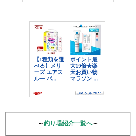
～
釣り場紹介一覧へ
～