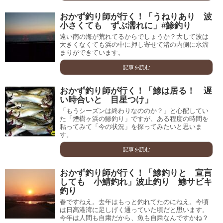
おかず釣り師が行く！「うねりあり 波
小さくても ずぶ濡れに」#鯵釣り
遠い南の海が荒れてるからでしょうか？大して波は
大きくなくても浜の中に押し寄せて渚の内側に水溜
まりができています。
記事を読む
おかず釣り師が行く！「鯵は居る！ 遅
い時合いと 目星つけ」
「もうシーズンは終わりなののか？」と心配してい
た「煙樹ヶ浜の鯵釣り」ですが、ある程度の時間を
粘ってみて「今の状況」を探ってみたいと思いま
す。
記事を読む
おかず釣り師が行く！「鯵釣りと 宣言
しても 小鯖釣れ」波止釣り 鯵サビキ
釣り
春ですねえ。去年はもっと釣れてたのにねえ。今頃
は日高港湾に足しげく通っていた頃だと思います。
今年は人間も自粛だから、魚も自粛なんですかね？