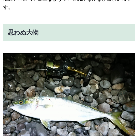
す。
思わぬ大物