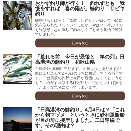
おかず釣り師が行く！「釣れずとも 我
慢をすれば 春の陽が」鯵釣り サビキ
釣り
鯵釣りもしばらく「気難しい釣り」が続いて小鯖に
気を取られたりしていましたが、やはり「小ぶりで
も鯵は鯵」思い直して釣れなくても通う覚悟で続け
ていました。
記事を読む
「荒れる前 今日が最後と 竿の列」日
高港湾の鯵釣り 和歌山県
台風8号が真南に在ります。距離は少しありますが、
西に回り込んで2～3日のうちに接近してくる様子で
す。「台風前の釣行は今日が最後になってしまうか
も？」心配すればするほど釣りに行かなければ損を
したような気分になってしまいます。
記事を読む
「日高港湾の鯵釣り」4月4日は？「これ
から朝マヅメ」というときに砂利運搬船
が目の前に接岸しました。二日連続で
す。その理由は？