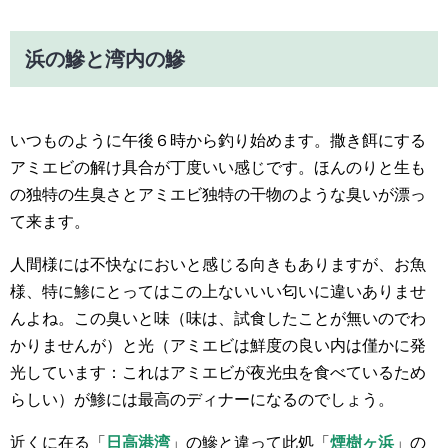
浜の鰺と湾内の鰺
いつものように午後６時から釣り始めます。撒き餌にする
アミエビの解け具合が丁度いい感じです。ほんのりと生も
の独特の生臭さとアミエビ独特の干物のような臭いが漂っ
て来ます。
人間様には不快なにおいと感じる向きもありますが、お魚
様、特に鯵にとってはこの上ないいい匂いに違いありませ
んよね。この臭いと味（味は、試食したことが無いのでわ
かりませんが）と光（アミエビは鮮度の良い内は僅かに発
光しています：これはアミエビが夜光虫を食べているため
らしい）が鯵には最高のディナーになるのでしょう。
近くに在る「
日高港湾
」の鰺と違って此処「
煙樹ヶ浜
」の