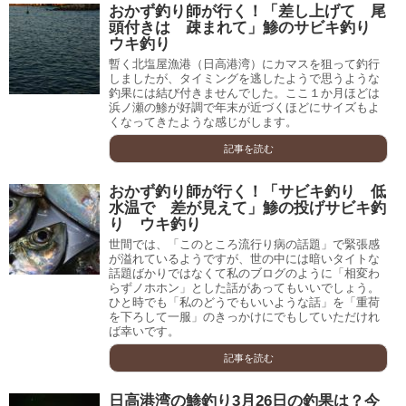
おかず釣り師が行く！「差し上げて 尾
頭付きは 疎まれて」鯵のサビキ釣り
ウキ釣り
暫く北塩屋漁港（日高港湾）にカマスを狙って釣行
しましたが、タイミングを逃したようで思うような
釣果には結び付きませんでした。ここ１か月ほどは
浜ノ瀬の鯵が好調で年末が近づくほどにサイズもよ
くなってきたような感じがします。
記事を読む
おかず釣り師が行く！「サビキ釣り 低
水温で 差が見えて」鯵の投げサビキ釣
り ウキ釣り
世間では、「このところ流行り病の話題」で緊張感
が溢れているようですが、世の中には暗いタイトな
話題ばかりではなくて私のブログのように「相変わ
らずノホホン」とした話があってもいいでしょう。
ひと時でも「私のどうでもいいような話」を「重荷
を下ろして一服」のきっかけにでもしていただけれ
ば幸いです。
記事を読む
日高港湾の鯵釣り3月26日の釣果は？今