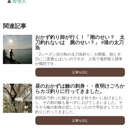
管理人
関連記事
おかず釣り師が行く！「潮のせい？ 太
刀釣れないは 腕のせい？」 #港の太刀
魚
「2シーズン目の秋の太刀魚釣り」が開幕。朝と夕、
日に二度通えばいいのですが、人気で場所取り競争
が熾烈です。
記事を読む
昼のおかずは鯵の刺身・・夜明けごろか
らカゴ釣りに行ってきました。
前回浜で釣った鯵はそのまま知り合いにあげました
し、その前の鰺も食べずに上げてしまいました。そ
ろそろ鰺の刺身が恋しくなったので早起きしてカゴ
釣りに行ってきました。
記事を読む