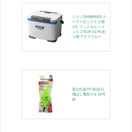
シマノ(SHIMANO) ク
ーラーボックス 小型
17L フィクセル ベイ
シス 170UF-017N 釣
り用 アクアブルー
冨士灯器 FF-B10LG
飛ばし電気ウキ 10号
緑