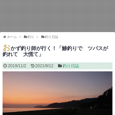
ホーム
釣り
釣り日誌
お
かず釣り師が行く！「鯵釣りで ツバスが
釣れて 大慌て」
2019/11/2
2021/9/12
釣り日誌