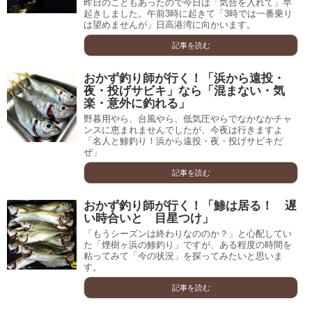
昨日のこともあったので今日は「気合を入れて」早
起きしました。午前3時に起きて「3時では一番乗り
は望めませんが」日高港湾に向かいます。
記事を読む
おかず釣り師が行く！「浜から遠投・
夜・投げサビキ」なら「混まない・気
楽・意外に釣れる」
野暮用やら、台風やら、低気圧やらでなかなかチャ
ンスに恵まれませんでしたが、今夜は行きますよ
「名人と鯵釣り！浜から遠投・夜・投げサビキだ
ぜ」
記事を読む
おかず釣り師が行く！「鯵は居る！ 遅
い時合いと 目星つけ」
「もうシーズンは終わりなののか？」と心配してい
た「煙樹ヶ浜の鯵釣り」ですが、ある程度の時間を
粘ってみて「今の状況」を探ってみたいと思いま
す。
記事を読む