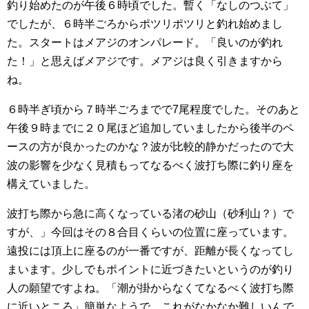
釣り始めたのが午後６時頃でした。暫く「なしのつぶて」
でしたが、６時半ごろからポツリポツリと釣れ始めまし
た。スタートはメアジのオンパレード。「良いのが釣れ
た！」と思えばメアジです。メアジは良く引きますから
ね。
６時半ぎ頃から７時半ごろまでで7尾程度でした。そのあと
午後９時までに２０尾ほど追加していましたから後半のペ
ースの方が良かったのかな？波が比較的静かだったので大
波の影響を少なく見積もってなるべく波打ち際に釣り座を
構えていました。
波打ち際から急に高くなっている渚の砂山（砂利山？）で
すが、」今回はその８合目くらいの位置に座っています。
遠投には頂上に座るのが一番ですが、距離が長くなってし
まいます。少しでもポイントに近づきたいというのが釣り
人の願望ですよね。「潮が掛からなくてなるべく波打ち際
に近いところ」簡単なようで、これがなかなか難しいんで