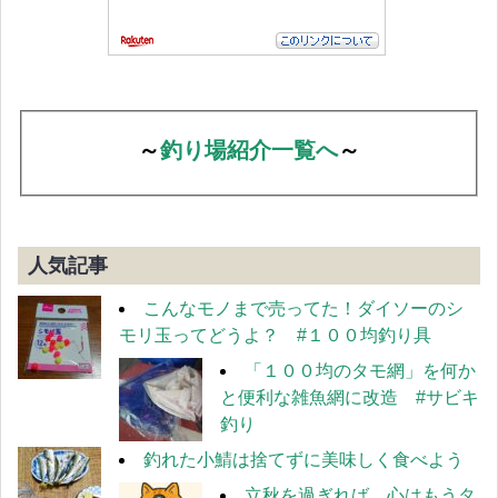
～
釣り場紹介一覧へ
～
人気記事
こんなモノまで売ってた！ダイソーのシ
モリ玉ってどうよ？ #１００均釣り具
「１００均のタモ網」を何か
と便利な雑魚網に改造 #サビキ
釣り
釣れた小鯖は捨てずに美味しく食べよう
立秋を過ぎれば、心はもうタ