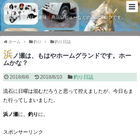
のりなしせんべえ
地域情報や釣り、趣味、商品レビューなどの雑記ブログです。
ホーム
釣り
釣り日誌
浜
ノ瀬は、もはやホームグランドです。ホー
ムかな？
2018/8/6
2018/8/10
釣り日誌
流石に
日曜
は混むだろうと思って控えましたが、今日もま
た行ってしまいました。
浜ノ瀬
に。
釣り
に。
スポンサーリンク