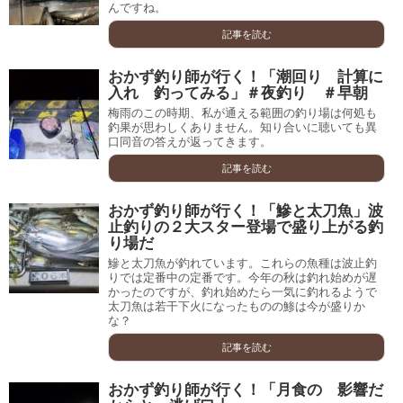
んですね。
記事を読む
おかず釣り師が行く！「潮回り 計算に
入れ 釣ってみる」＃夜釣り ＃早朝
梅雨のこの時期、私が通える範囲の釣り場は何処も
釣果が思わしくありません。知り合いに聴いても異
口同音の答えが返ってきます。
記事を読む
おかず釣り師が行く！「鰺と太刀魚」波
止釣りの２大スター登場で盛り上がる釣
り場だ
鰺と太刀魚が釣れています。これらの魚種は波止釣
りでは定番中の定番です。今年の秋は釣れ始めが遅
かったのですが、釣れ始めたら一気に釣れるようで
太刀魚は若干下火になったものの鯵は今が盛りか
な？
記事を読む
おかず釣り師が行く！「月食の 影響だ