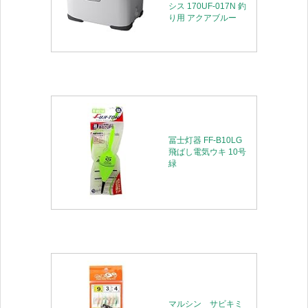
シス 170UF-017N 釣
り用 アクアブルー
冨士灯器 FF-B10LG
飛ばし電気ウキ 10号
緑
マルシン サビキミ