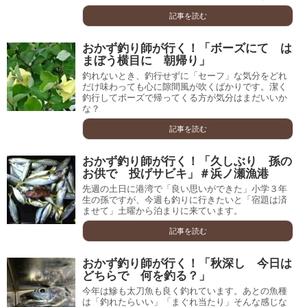
記事を読む
おかず釣り師が行く！「ボーズにて は
まぼう横目に 朝帰り」
釣れないとき、釣行せずに「セーフ」な気分をどれ
だけ味わっても心に隙間風が吹くばかりです。潔く
釣行してボーズで帰ってくる方が気分はまだいいか
な？
記事を読む
おかず釣り師が行く！「久しぶり 孫の
お供で 投げサビキ」＃浜ノ瀬漁港
先週の土日に港湾で「良い思いができた」小学３年
生の孫ですが、今週も釣りに行きたいと「宿題は済
ませて」土曜から泊まりに来ています。
記事を読む
おかず釣り師が行く！「秋深し 今日は
どちらで 何を釣る？」
今年は鰺も太刀魚も良く釣れています。あとの魚種
は「釣れたらいい」「まぐれ当たり」そんな感じな