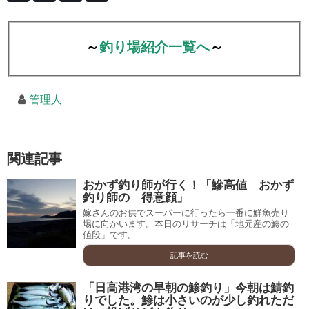
～
釣り場紹介一覧へ
～
管理人
関連記事
おかず釣り師が行く！「鰺高値 おかず
釣り師の 得意顔」
嫁さんのお供でスーパーに行ったら一番に鮮魚売り
場に向かいます。本日のリサーチは「地元産の鯵の
値段」です。
記事を読む
「日高港湾の早朝の鯵釣り」今朝は鯖釣
りでした。鯵は小さいのが少し釣れただ