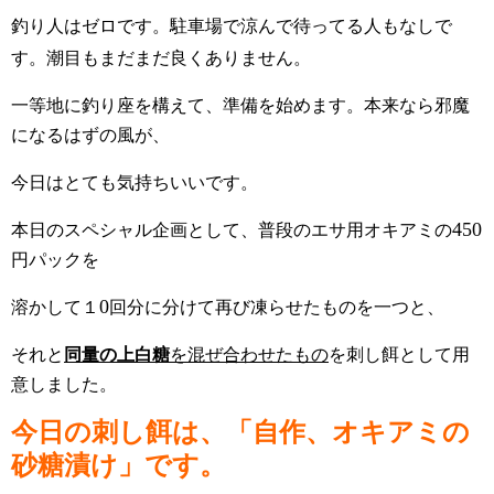
釣り人はゼロです。駐車場で涼んで待ってる人もなしで
す。潮目もまだまだ良くありません。
一等地に
釣り座を構えて、準備を始めます。本来なら邪魔
になるはずの風が、
今日はとても気持ちいいです。
450
本日のスペシャル企画
として、普段のエサ用オキアミの
円パックを
0
溶かして１
回分に分けて再び凍らせたものを一つと、
それと
同量の上白糖
を混ぜ合わせたもの
を刺し餌として用
意しました。
今日の刺し餌は、「自作、オキアミの
砂糖漬け」です。