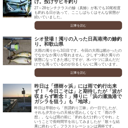
け。投げサビキ釣り
27～28センチクラスの鰺（真鯵）が私でも10尾程度
も釣れる日があって、ここしばらくはそんな状態が
続いていました。
記事を読む
シオ登場！濁りの入った日高港湾の鯵釣
り。和歌山県
大雨の濁りから3日目です。今回の大雨は酷かったの
でなかなか濁りが取れません。少しずつ刺さ濁りの
状態になってきた感じですが、水バケツに汲んだだ
けでも濁っているのが分るくらいに濁っています。
記事を読む
昨日は「煙樹ヶ浜」には雨で釣行出来
ず！「今日こそは」と期待したが「波が
収まらず断念！」帰りに「浜の瀬漁港で
ガシラを狙う」も「地球」
昨日は早朝から「所謂釣り三昧」の一日でしたが、
それも夕方からの天候が思わしくなくて「雨の予
想」。ならば雨の前に「釣れるだけ釣ってやれ」と
いうことで長時間竿を出してみましたが「散々な結
果に終わって」フラストレーションは満杯です。