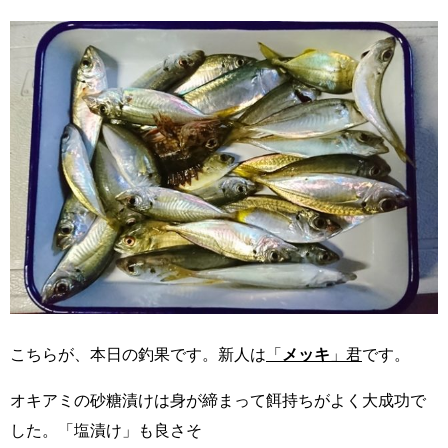
こちらが、本日の釣果です。新人は
「
メッキ
」君
です。
オキアミ
の砂糖漬けは身が締まって餌持ちがよく大成功で
した。「塩漬け」も良さそ