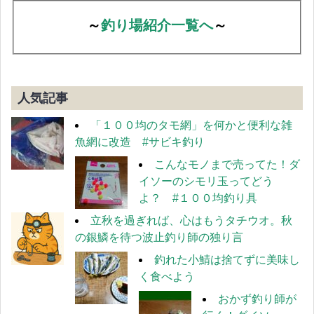
～
釣り場紹介一覧へ
～
人気記事
「１００均のタモ網」を何かと便利な雑
魚網に改造 #サビキ釣り
こんなモノまで売ってた！ダ
イソーのシモリ玉ってどう
よ？ #１００均釣り具
立秋を過ぎれば、心はもうタチウオ。秋
の銀鱗を待つ波止釣り師の独り言
釣れた小鯖は捨てずに美味し
く食べよう
おかず釣り師が