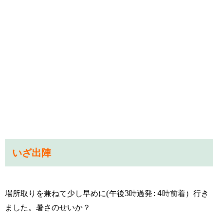
いざ出陣
(
3
場所取り
を兼ねて少し早めに
午後
時過発:4時前着
）行き
ました。暑さのせいか？