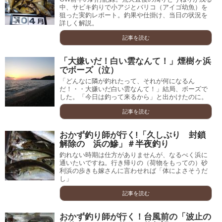
中、サビキ釣りで小アジとバリコ（アイゴ幼魚）を
狙った実釣レポート。釣果や仕掛け、当日の状況を
詳しく解説。
記事を読む
「大嫌いだ！白い雲なんて！」煙樹ヶ浜
でボーズ（泣）
「どんなに隣が釣れたって、それが何になるん
だ！・・大嫌いだ白い雲なんて！」結局、ボーズで
した。「今日は釣って来るから」と出かけたのに。
記事を読む
おかず釣り師が行く!「久しぶり 封鎖
解除の 浜の鰺」＃半夜釣り
釣れない時期は仕方がありませんが、なるべく浜に
通いたいですね。行き帰りの（荷物をもっての）砂
利浜の歩きも嫁さんに言わせれば「体によさそうだ
し」
記事を読む
おかず釣り師が行く！台風前の「波止の