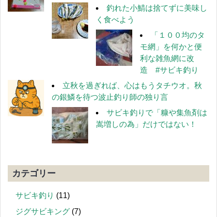
釣れた小鯖は捨てずに美味し
く食べよう
「１００均のタ
モ網」を何かと便
利な雑魚網に改
造 #サビキ釣り
立秋を過ぎれば、心はもうタチウオ。秋
の銀鱗を待つ波止釣り師の独り言
サビキ釣りで「糠や集魚剤は
嵩増しの為」だけではない！
カテゴリー
サビキ釣り
(11)
ジグサビキング
(7)