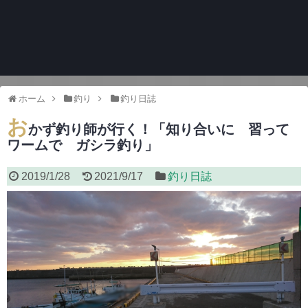
ホーム
釣り
釣り日誌
お
かず釣り師が行く！「知り合いに 習って
ワームで ガシラ釣り」
2019/1/28
2021/9/17
釣り日誌