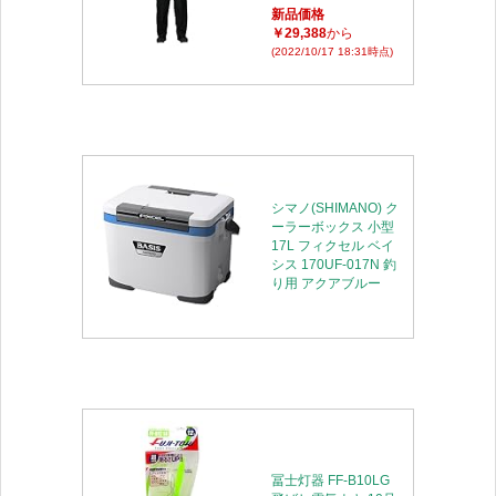
新品価格
￥29,388
から
(2022/10/17 18:31時点)
シマノ(SHIMANO) ク
ーラーボックス 小型
17L フィクセル ベイ
シス 170UF-017N 釣
り用 アクアブルー
冨士灯器 FF-B10LG