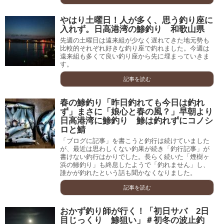
やはり土曜日！人が多く、思う釣り座に
入れず。日高港湾の鯵釣り 和歌山県
先週の土曜日は遠来組が少なく遅れてきた地元勢も
比較的それぞれ好きな釣り座で釣れました。今週は
遠来組も多くて良い釣り座から先に埋まっていきま
す。
記事を読む
春の鯵釣り「昨日釣れても今日は釣れ
ず」まさに「娘心と春の風？」早朝より
日高港湾に鯵釣り 鯵は釣れずにコノシ
ロと鯖
「ブログに記事」を書こうと釣行は続けていました
が、最近は思わしくない釣果が続き「釣行記事」が
書けない釣行はかりでした。長らく続いた「煙樹ヶ
浜の鯵釣り」も終息したようで「釣れません」し、
誰かが釣れたという話も聞かなくなりました。
記事を読む
おかず釣り師が行く！「初日サバ 2日
目じっくり 鯵狙い」＃初冬の波止釣