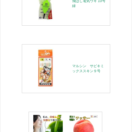
飛ばし電気ウキ 10号
緑
マルシン サビキミ
ックススキン９号