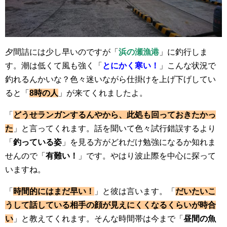
夕間詰には少し早いのですが「
浜の瀬漁港
」に釣行しま
す。潮は低くて風も強く「
とにかく寒い！
」こんな状況で
釣れるんかいな？色々迷いながら仕掛けを上げ下げしてい
ると「
8時の人
」が来てくれましたよ。
「
どうせランガンするんやから、此処も回っておきたかっ
た
」と言ってくれます。話を聞いて色々試行錯誤するより
「
釣っている姿
」を見る方がどれだけ勉強になるか知れま
せんので「
有難い！
」です。やはり波止際を中心に探って
いますね。
「
時間的にはまだ早い！
」と彼は言います。「
だいたいこ
うして話している相手の顔が見えにくくなるくらいが時合
い
」と教えてくれます。そんな時間帯は今まで「
昼間の魚