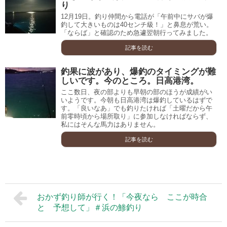
り
12月19日。釣り仲間から電話が「午前中にサバが爆
釣して大きいものは40センチ級！」と鼻息が荒い。
「ならば」と確認のため急遽翌朝行ってみました。
記事を読む
釣果に波があり、爆釣のタイミングが難
しいです。今のところ。日高港湾。
ここ数日、夜の部よりも早朝の部のほうが成績がい
いようです。今朝も日高港湾は爆釣しているはずで
す。「良いなあ」でも釣りたければ「土曜だから午
前零時頃から場所取り」に参加しなければならず、
私にはそんな馬力はありません。
記事を読む
おかず釣り師が行く！「今夜なら ここが時合
と 予想して」＃浜の鯵釣り