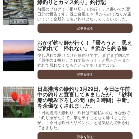
鯵釣りとカマス釣り」釣行記
前回のブログで「張り切って釣行！」と書いてた翌
日分の報告です。既に台風１４ 号からのうねりが届
いていて全般的に渋い釣りとなってしまいました。
記事を読む
おかず釣り師が行く！「帰ろうと 思え
ば釣れて 帰れない」＃浜から釣る鯵
少し遅れて駆けつけた鯵釣りです。まずまず釣れて
「最後の１投だ。これで帰ろう！」と思ったらまた
釣れて帰れなくなることってありますよね。
記事を読む
日高港湾の鰺釣り3月29日。今日は午前
中の釣りと宣言してきましたが、「砂利
船の積み下ろしの間（約３時間）中断」
を余儀なくされました。
「日高港湾の鰺釣り」昨日は門前払いのような形で
「釣り座がなくて」竿を出すことなく帰りました
が、「今日は昨日のリベンジ」と意気込んで出かけ
てきました。
記事を読む