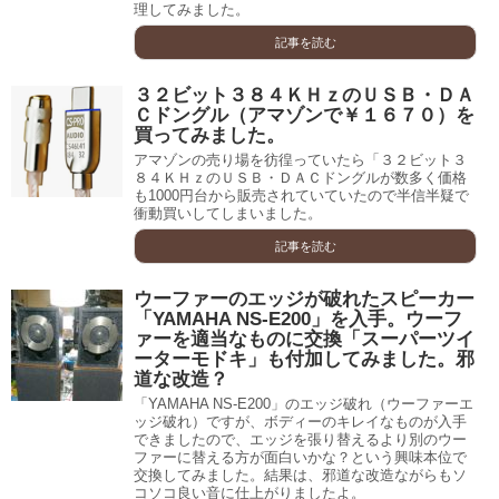
理してみました。
記事を読む
３２ビット３８４ＫＨｚのＵＳＢ・ＤＡ
Ｃドングル（アマゾンで￥１６７０）を
買ってみました。
アマゾンの売り場を彷徨っていたら「３２ビット３
８４ＫＨｚのＵＳＢ・ＤＡＣドングルが数多く価格
も1000円台から販売されていていたので半信半疑で
衝動買いしてしまいました。
記事を読む
ウーファーのエッジが破れたスピーカー
「YAMAHA NS-E200」を入手。ウーフ
ァーを適当なものに交換「スーパーツイ
ーターモドキ」も付加してみました。邪
道な改造？
「YAMAHA NS-E200」のエッジ破れ（ウーファーエ
ッジ破れ）ですが、ボディーのキレイなものが入手
できましたので、エッジを張り替えるより別のウー
ファーに替える方が面白いかな？という興味本位で
交換してみました。結果は、邪道な改造ながらもソ
コソコ良い音に仕上がりましたよ。