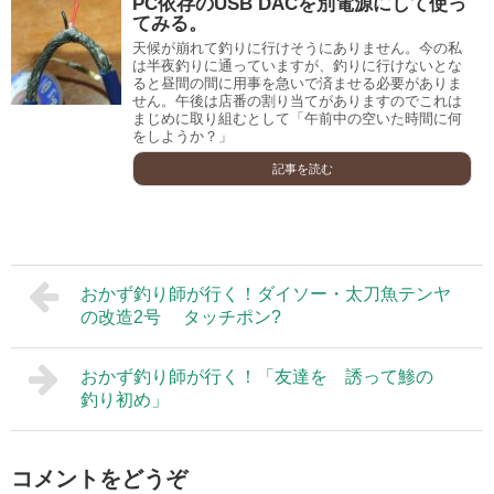
PC依存のUSB DACを別電源にして使っ
てみる。
天候が崩れて釣りに行けそうにありません。今の私
は半夜釣りに通っていますが、釣りに行けないとな
ると昼間の間に用事を急いで済ませる必要がありま
せん。午後は店番の割り当てがありますのでこれは
まじめに取り組むとして「午前中の空いた時間に何
をしようか？」
記事を読む
おかず釣り師が行く！ダイソー・太刀魚テンヤ
の改造2号 タッチポン?
おかず釣り師が行く！「友達を 誘って鯵の
釣り初め」
コメントをどうぞ