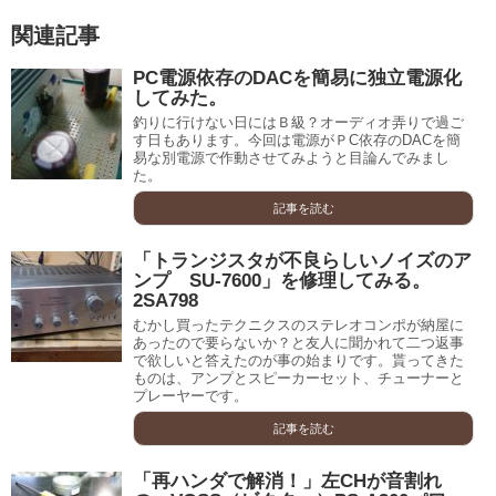
関連記事
PC電源依存のDACを簡易に独立電源化
してみた。
釣りに行けない日にはＢ級？オーディオ弄りで過ご
す日もあります。今回は電源がＰC依存のDACを簡
易な別電源で作動させてみようと目論んでみまし
た。
記事を読む
「トランジスタが不良らしいノイズのア
ンプ SU-7600」を修理してみる。
2SA798
むかし買ったテクニクスのステレオコンポが納屋に
あったので要らないか？と友人に聞かれて二つ返事
で欲しいと答えたのが事の始まりです。貰ってきた
ものは、アンプとスピーカーセット、チューナーと
プレーヤーです。
記事を読む
「再ハンダで解消！」左CHが音割れ