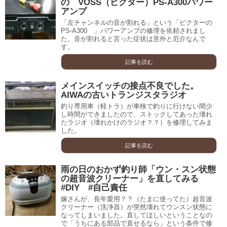
の VOSS（ビクター）PS-A300パワー
アンプ
「左チャンネルの音が割れる」という「ビクターの
PS-A300 」パワーアンプの修理を依頼されまし
た。音が割れると言った症状は意外と厄介なんで
す。
記事を読む
メインスイッチの接点不良でした。
AIWAの古いトランジスタラジオ
釣り専用車（軽トラ）が車検で釣りに行けない間少
し時間ができましたので、ストックしてあった壊れ
たラジオ（壊れかけのラジオ？？）を修理してみま
した。
記事を読む
雨の日のおかず釣り師「ウン・スン状態
の超音波クリーナー」を直してみる
#DIY #自己責任
嫁さんが、長年愛用？？（たまに使ってた）超音波
クリーナー（洗浄器）が突然壊れてウンスン状態に
なってしまいました。直してほしいということなの
で「うちにある部品で直せるなら」という条件で修