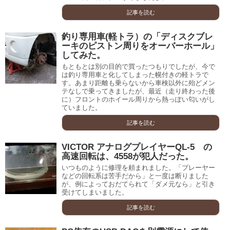
記事を読む
釣り専用車(軽トラ）の「ディスクブレ
ーキのピストン周りをオーバーホール」
してみた。
もともとは別の目的で買ったつもりでしたが、今で
は釣り専用車と化してしまった幌付きの軽トラで
す。あまり距離も乗らないから車検以外に殆どメン
テなしで乗ってきましたが、最近（走り終わった後
に）フロントのホイール周りから熱っぽい匂いがし
ていました。
記事を読む
VICTOR アナログプレイヤーQL-5 の
高速回転は、4558が犯人だった。
いつものように修理を頼まれました。「プレーヤー
などの回転系は苦手だから」と一度は断りました
が、例によっておだてられて「ダメ元なら」と引き
受けてしまいました。
記事を読む