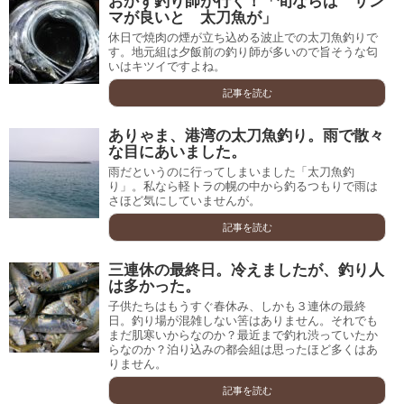
おかず釣り師が行く！「旬ならば サン
マが良いと 太刀魚が」
休日で焼肉の煙が立ち込める波止での太刀魚釣りで
す。地元組は夕飯前の釣り師が多いので旨そうな匂
いはキツイですよね。
記事を読む
ありゃま、港湾の太刀魚釣り。雨で散々
な目にあいました。
雨だというのに行ってしまいました「太刀魚釣
り」。私なら軽トラの幌の中から釣るつもりで雨は
さほど気にしていませんが。
記事を読む
三連休の最終日。冷えましたが、釣り人
は多かった。
子供たちはもうすぐ春休み、しかも３連休の最終
日。釣り場が混雑しない筈はありません。それでも
まだ肌寒いからなのか？最近まで釣れ渋っていたか
らなのか？泊り込みの都会組は思ったほど多くはあ
りません。
記事を読む