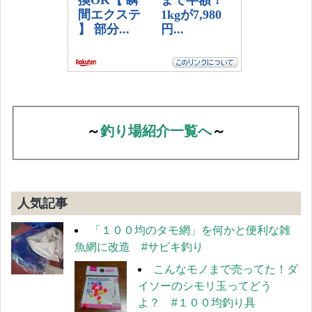
～
釣り場紹介一覧へ
～
人気記事
「１００均のタモ網」を何かと便利な雑
魚網に改造 #サビキ釣り
こんなモノまで売ってた！ダ
イソーのシモリ玉ってどう
よ？ #１００均釣り具