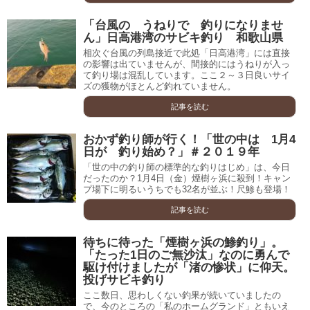
「台風の うねりで 釣りになりませ
ん」日高港湾のサビキ釣り 和歌山県
相次ぐ台風の列島接近で此処「日高港湾」には直接
の影響は出ていませんが、間接的にはうねりが入っ
て釣り場は混乱しています。ここ２～３日良いサイ
ズの獲物がほとんど釣れていません。
記事を読む
おかず釣り師が行く！「世の中は 1月4
日が 釣り始め？」＃２０１９年
「世の中の釣り師の標準的な釣りはじめ」は、今日
だったのか？1月4日（金）煙樹ヶ浜に殺到！キャン
プ場下に明るいうちでも32名が並ぶ！尺鯵も登場！
記事を読む
待ちに待った「煙樹ヶ浜の鯵釣り」。
「たった1日のご無沙汰」なのに勇んで
駆け付けましたが「渚の惨状」に仰天。
投げサビキ釣り
ここ数日、思わしくない釣果が続いていましたの
で、今のところの「私のホームグランド」ともいえ