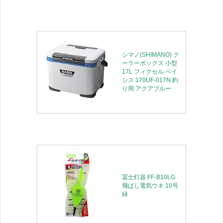
シマノ(SHIMANO) ク
ーラーボックス 小型
17L フィクセル ベイ
シス 170UF-017N 釣
り用 アクアブルー
冨士灯器 FF-B10LG
飛ばし電気ウキ 10号
緑