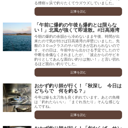
る煙樹ヶ浜で釣りたくてウズウズしていました。
記事を読む
「午前に爆釣の午後も爆釣とは限らな
い！」北風が強くて即退散。#日高港湾
今朝の爆釣の余韻から冷めないまま午後、時間が出
来たので気が付けば日高港湾の岸壁にいました。先
般の３０㎝クラスのサバの引きが忘れられないので
す。その日は、午前中から出かける予定でしたので
中断を余儀なくされましたが、「波止からのサビキ
釣りとしてあんな面白い釣りは無い！」と言い切れ
るほど面白い釣りでした。
記事を読む
おかず釣り師が行く！「秋深し 今日は
どちらで 何を釣る？」
今年は鰺も太刀魚も良く釣れています。あとの魚種
は「釣れたらいい」「まぐれ当たり」そんな感じな
んですね。
記事を読む