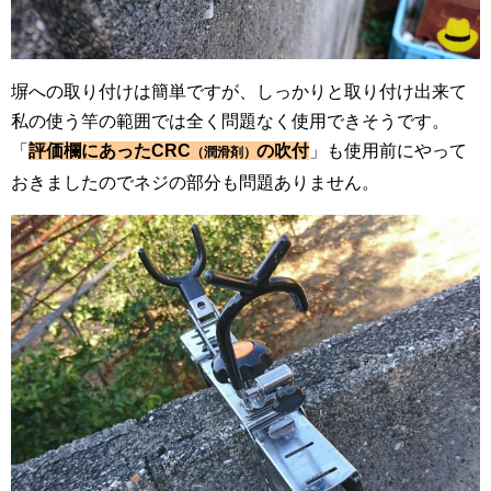
塀への取り付けは簡単ですが、しっかりと取り付け出来て
私の使う竿の範囲では全く問題なく使用できそうです。
「
評価欄にあったCRC
の吹付
」も使用前にやって
（潤滑剤）
おきましたのでネジの部分も問題ありません。