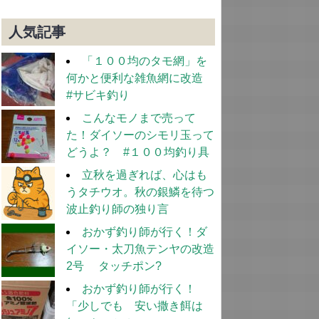
人気記事
「１００均のタモ網」を
何かと便利な雑魚網に改造
#サビキ釣り
こんなモノまで売って
た！ダイソーのシモリ玉って
どうよ？ #１００均釣り具
立秋を過ぎれば、心はも
うタチウオ。秋の銀鱗を待つ
波止釣り師の独り言
おかず釣り師が行く！ダ
イソー・太刀魚テンヤの改造
2号 タッチポン?
おかず釣り師が行く！
「少しでも 安い撒き餌は