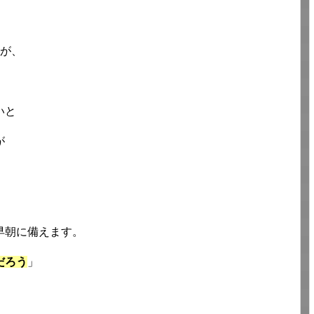
たが、
いと
が
早朝に備えます。
だろう
」