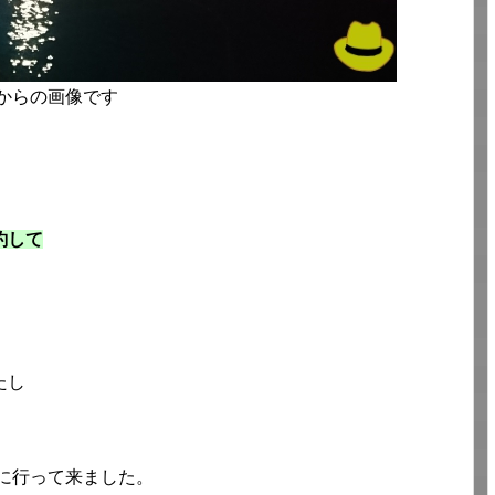
湾からの画像です
釣して
たし
朝に行って来ました。