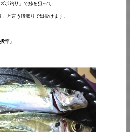
のズボ釣り」で鯵を狙って、
り」と言う段取りで出掛けます。
遠投竿
」