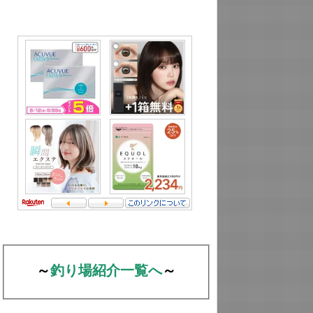
～
釣り場紹介一覧へ
～