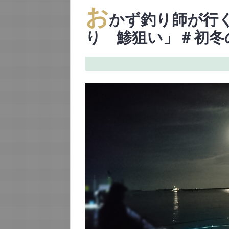
お
かず釣り師が行
り 鯵狙い」＃初