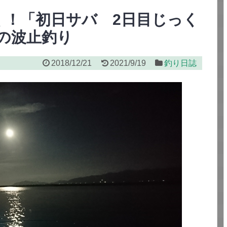
く！「初日サバ 2日目じっく
冬の波止釣り
2018/12/21
2021/9/19
釣り日誌