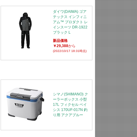
ダイワ(DAIWA) ゴア
テックス インフィニ
アム™ プロダクト レ
インスーツ DR-1922
ブラック L
新品価格
￥29,388
から
(2022/10/17 18:31時点)
シマノ(SHIMANO) ク
ーラーボックス 小型
17L フィクセル ベイ
シス 170UF-017N 釣
り用 アクアブルー