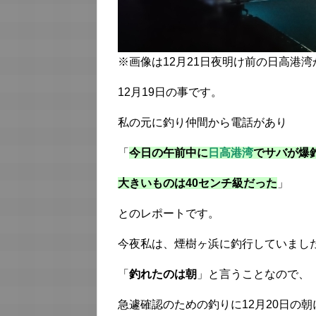
※画像は12月21日夜明け前の日高港
12月19日の事です。
私の元に釣り仲間から電話があり
「
今日の午前中に
日高港湾
でサバが爆
大きいものは40センチ級だった
」
とのレポートです。
今夜私は、煙樹ヶ浜に釣行していまし
「
釣れたのは朝
」と言うことなので、
急遽確認のための釣りに12月20日の