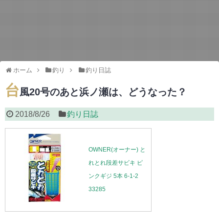
ホーム
釣り
釣り日誌
台
風20号のあと浜ノ瀬は、どうなった？
2018/8/26
釣り日誌
OWNER(オーナー) と
れとれ段差サビキ ピ
ンクギジ 5本 6-1-2
33285