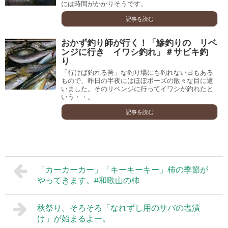
には時間がかかりそうです。
記事を読む
おかず釣り師が行く！「鰺釣りの リベ
ンジに行き イワシ釣れ」＃サビキ釣
り
「行けば釣れる筈」な釣り場にも釣れない日もある
もので、昨日の半夜にはほぼボーズの散々な目に遭
いました。そのリベンジに行ってイワシが釣れたと
いう・・。
記事を読む
「カーカーカー」「キーキーキー」柿の季節が
やってきます。#和歌山の柿
秋祭り。そろそろ「なれずし用のサバの塩漬
け」が始まるよー。