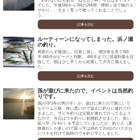
「釣れない日もある ねえ日ノ岬」今日は全くダメ
でした。午後5時から7時の2時間「煙樹ヶ浜で鯵のエ
サやり」。大きく育って喰ってくれることでしょ
う。
記事を読む
ルーティーンになってしまった。浜ノ瀬
の釣り。
相変わらず風強し。日差し強し。潮汐表を見て5時
半-6時半がピークと判断。 4時半までに現場到着を目
指して、朝は少し早くから始業して夕方に備えまし
た。
記事を読む
孫が遊びに来たので、イベントは当然釣
りです。
孫(小学3年の男の子）が、遊びに来たので家にいて
もゲーム三昧。体に悪いので波止に釣りに連れて行
きました。サビキ釣りは父親が連れて行ってるよう
なので、今日はウキ釣りに初挑戦させました。長い
延べ竿（5.4ｍ）を予定していましたが、釣り人（家
族連れ）が多いので延べ竿は諦めて2m位のバスざお
にウキを付けて臨時のウキ釣り竿としました。