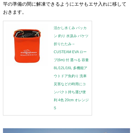
竿の準備の間に解凍できるようにエサもエサ入れに移して
おきます。
活かし水くみ バッカ
ン 釣り 水汲み バケツ
折りたたみ –
CUSTEAM EVA ロー
プ(6m) 付 選べる 容量
8L/12L/16L 多機能ア
ウトドア魚釣り 洗車
災害などの時用にコ
ンパクト持ち運び便
利 4色 20cm オレンジ
S