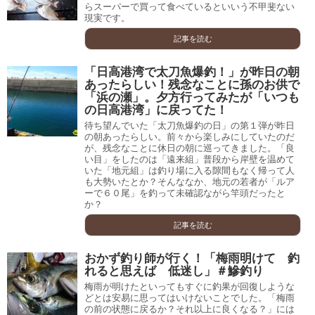
らスーパーで買って食べているといいう不甲斐ない
現実です。
記事を読む
「日高港湾で太刀魚爆釣！」が昨日の朝
あったらしい！残念なことに孫のお供で
「浜の瀬」。夕方行ってみたが「いつも
の日高港湾」に戻ってた！
待ち望んでいた「太刀魚爆釣の日」の第１弾が昨日
の朝あったらしい。前々から楽しみにしていたのだ
が、残念なことに休日の朝に巡ってきました。「良
い目」をしたのは「遠来組」普段から岸壁を温めて
いた「地元組」は釣り場に入る隙間もなく帰って人
も大勢いたとか？そんななか、地元の若者が「ルア
ーで６０尾」を釣って未確認ながら竿頭だったと
か？
記事を読む
おかず釣り師が行く！「梅雨明けて 釣
れると思えば 低迷し」＃鰺釣り
梅雨が明けたといってもすぐに釣果が回復しような
どとは安易に思ってはいけないことでした。「梅雨
の前の状態に戻るか？それ以上に良くなる？」には