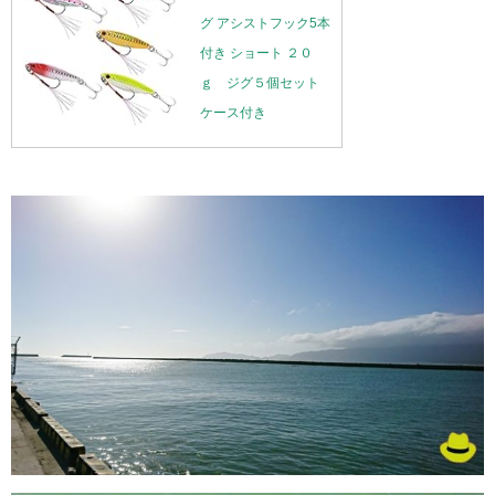
グ アシストフック5本
付き ショート ２０
ｇ ジグ５個セット
ケース付き