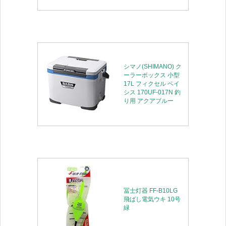
シマノ(SHIMANO) ク
ーラーボックス 小型
17L フィクセル ベイ
シス 170UF-017N 釣
り用 アクアブルー
冨士灯器 FF-B10LG
飛ばし電気ウキ 10号
緑