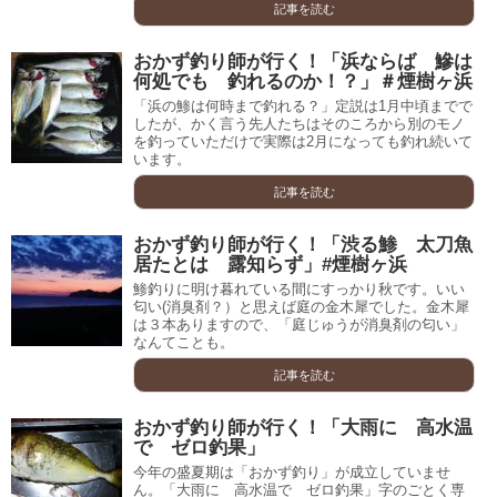
記事を読む
おかず釣り師が行く！「浜ならば 鰺は
何処でも 釣れるのか！？」＃煙樹ヶ浜
「浜の鯵は何時まで釣れる？」定説は1月中頃までで
したが、かく言う先人たちはそのころから別のモノ
を釣っていただけで実際は2月になっても釣れ続いて
います。
記事を読む
おかず釣り師が行く！「渋る鯵 太刀魚
居たとは 露知らず」#煙樹ヶ浜
鯵釣りに明け暮れている間にすっかり秋です。いい
匂い(消臭剤？）と思えば庭の金木犀でした。金木犀
は３本ありますので、「庭じゅうが消臭剤の匂い」
なんてことも。
記事を読む
おかず釣り師が行く！「大雨に 高水温
で ゼロ釣果」
今年の盛夏期は「おかず釣り」が成立していませ
ん。「大雨に 高水温で ゼロ釣果」字のごとく専