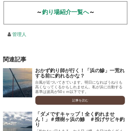
～
釣り場紹介一覧へ
～
管理人
関連記事
おかず釣り師が行く！「浜の鰺」一荒れ
する前に釣れるかな？
台風が近づいてきています。明日になればうねりも
高くなってくるかもしれません。私が浜に出動する
基準は波高が50ｃｍ以下です。
記事を読む
「ダメですキャップ！全く釣れませ
ん！」＃煙樹ヶ浜の鯵 ＃投げサビキ釣
り