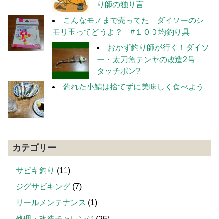
り師の独り言
こんなモノまで売ってた！ダイソーのシ
モリ玉ってどうよ？ #１００均釣り具
おかず釣り師が行く！ダイソ
ー・太刀魚テンヤの改造2号
タッチポン?
釣れた小鯖は捨てずに美味しく食べよう
カテゴリー
サビキ釣り
(11)
ジグサビキング
(7)
リールメンテナンス
(1)
修理・改造チャレンジ
(25)