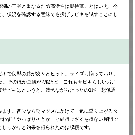
長潮の干潮と重なるため高活性は期待薄。とはいえ、今
で、状況を確認する意味でも投げサビキを試すことにし
ビキで良型の鯵が次々とヒット。サイズも揃っており、
た。そのほか豆鯵が2尾ほど。これもサビキらしいおま
げサビキはというと、残念ながらたったの1尾。想像通
みます。普段なら朝マヅメにかけて一気に盛り上がるタ
合わず「やっぱりそうか」と納得せざるを得ない展開で
でしっかりと釣果を得られたのは収穫です。