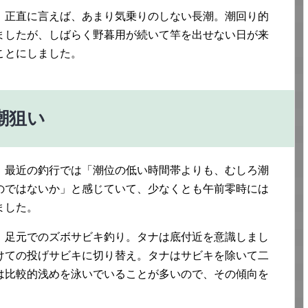
。正直に言えば、あまり気乗りのしない長潮。潮回り的
ましたが、しばらく野暮用が続いて竿を出せない日が来
ことにしました。
潮狙い
。最近の釣行では「潮位の低い時間帯よりも、むしろ潮
のではないか」と感じていて、少なくとも午前零時には
ました。
、足元でのズボサビキ釣り。タナは底付近を意識しまし
けての投げサビキに切り替え。タナはサビキを除いて二
は比較的浅めを泳いでいることが多いので、その傾向を