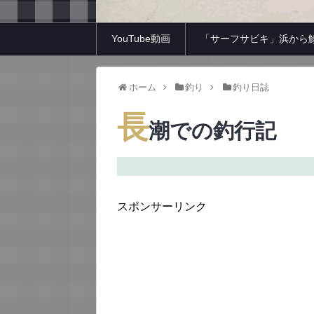
YouTube動画
「サーフサビキ」浜から
ホーム
釣り
釣り日誌
長
潮での釣行記
スポンサーリンク