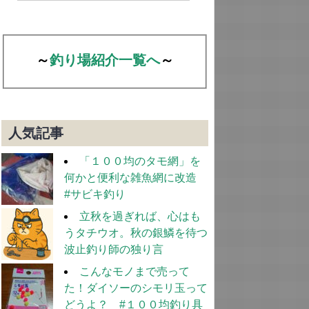
～
釣り場紹介一覧へ
～
人気記事
「１００均のタモ網」を
何かと便利な雑魚網に改造
#サビキ釣り
立秋を過ぎれば、心はも
うタチウオ。秋の銀鱗を待つ
波止釣り師の独り言
こんなモノまで売って
た！ダイソーのシモリ玉って
どうよ？ #１００均釣り具