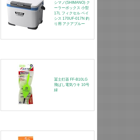
シマノ(SHIMANO) ク
ーラーボックス 小型
17L フィクセル ベイ
シス 170UF-017N 釣
り用 アクアブルー
冨士灯器 FF-B10LG
飛ばし電気ウキ 10号
緑