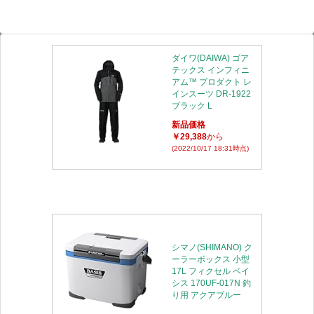
ダイワ(DAIWA) ゴア
テックス インフィニ
アム™ プロダクト レ
インスーツ DR-1922
ブラック L
新品価格
￥29,388
から
(2022/10/17 18:31時点)
シマノ(SHIMANO) ク
ーラーボックス 小型
17L フィクセル ベイ
シス 170UF-017N 釣
り用 アクアブルー