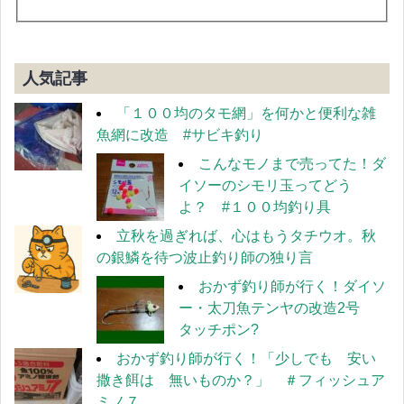
人気記事
「１００均のタモ網」を何かと便利な雑
魚網に改造 #サビキ釣り
こんなモノまで売ってた！ダ
イソーのシモリ玉ってどう
よ？ #１００均釣り具
立秋を過ぎれば、心はもうタチウオ。秋
の銀鱗を待つ波止釣り師の独り言
おかず釣り師が行く！ダイソ
ー・太刀魚テンヤの改造2号
タッチポン?
おかず釣り師が行く！「少しでも 安い
撒き餌は 無いものか？」 ＃フィッシュア
ミノ７