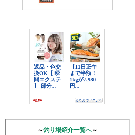
～
釣り場紹介一覧へ
～