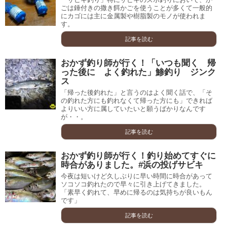
ごは錘付きの撒き餌かごを使うことが多くて一般的
にカゴには主に金属製や樹脂製のモノが使われま
す。
記事を読む
おかず釣り師が行く！「いつも聞く 帰
った後に よく釣れた」鯵釣り ジンク
ス
「帰った後釣れた」と言うのはよく聞く話で、「そ
の釣れた方にも釣れなくて帰った方にも」できれば
よりいい方に属していたいと願うばかりなんです
が・・。
記事を読む
おかず釣り師が行く！釣り始めてすぐに
時合がありました。#浜の投げサビキ
今夜は短いけど久しぶりに早い時間に時合があって
ソコソコ釣れたので早々に引き上げてきました。
「素早く釣れて、早めに帰るのは気持ちが良いもん
です」
記事を読む