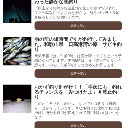
わった静かな朝釣り
「雨上がりの静かな波止場で楽しむ朝マヅメ釣行。
フグの猛攻に悩まされながらも、鯵やガシラの反応
を探るリアルな釣行記です。
記事を読む
雨の前の短時間ですが釣行してみまし
た。和歌山県 日高港湾の鯵 サビキ釣
り
天気予報では、午前9時には雨が降ってくるという予
想になっています。午前6時は、まだ降っていない予
想です。ので、午前6時までと決めて釣行します。
記事を読む
おかず釣り師が行く！「半夜にも 釣れ
るチャンスを みつけたよ」＃波止釣
り
このところサビキ釣りはしないでカゴ釣り（餌釣
り）ばかりしています。サビキ釣りに比較すれば仕
掛けに掛かる費用が抑えられて費用対効果はいいか
な？
記事を読む