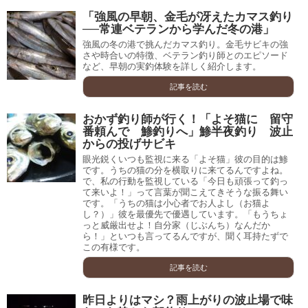
「強風の早朝、金毛が冴えたカマス釣り
──常連ベテランから学んだ冬の港」
強風の冬の港で挑んだカマス釣り。金毛サビキの強
さや時合いの特徴、ベテラン釣り師とのエピソード
など、早朝の実釣体験を詳しく紹介します。
記事を読む
おかず釣り師が行く！「よそ猫に 留守
番頼んで 鯵釣りへ」鯵半夜釣り 波止
からの投げサビキ
眼光鋭くいつも監視に来る「よそ猫」彼の目的は鯵
です。うちの猫の分を横取りに来てるんですよね。
で、私の行動を監視している「今日も頑張って釣っ
て来いよ！」って言葉が聞こえてきそうな振る舞い
です。「うちの猫は小心者でお人よし（お猫よ
し？）」彼を最優先で優遇しています。「もうちょ
っと威厳出せよ！自分家（じぶんち）なんだか
ら！」といつも言ってるんですが、聞く耳持たずで
この有様です。
記事を読む
昨日よりはマシ？雨上がりの波止場で味