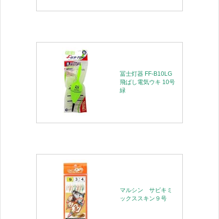
冨士灯器 FF-B10LG
飛ばし電気ウキ 10号
緑
マルシン サビキミ
ックススキン９号