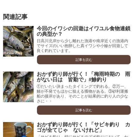
関連記事
今回のイワシの回遊はイワユル食物連鎖
の典型か？
日高川北岸から少し離れた漁港や南岸近くの漁港内
でサイズのいい抱卵した真イワシや小鰺が回遊して
良く釣れています。
記事を読む
おかず釣り師が行く！「梅雨時期の 雨
がない日は 皆勤で」#鯵釣り
①だいたい決まったタイミングで釣れる。②万一、
鯵が不発でもほかに狙える獲物がある。③砂利運搬
船の接岸があり、そのことが結果的に釣り人の少な
さに・・
記事を読む
おかず釣り師が行く！「サビキ釣り カ
ゴが全てじゃ ないけれど」
「サビキ釣り」特にサビキのズボ釣りにおいて、か