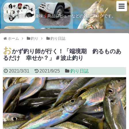
のりなしせんべえ
地域情報や釣り、趣味、商品レビューなどの雑記ブログです。
ホーム
釣り
釣り日誌
お
かず釣り師が行く！「端境期 釣るものあ
るだけ 幸せか？」＃波止釣り
2021/3/31
2021/9/25
釣り日誌