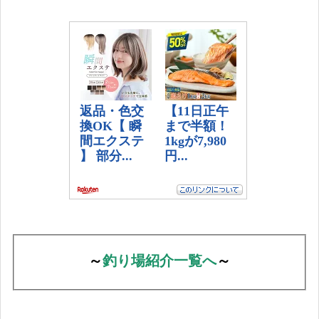
～
釣り場紹介一覧へ
～