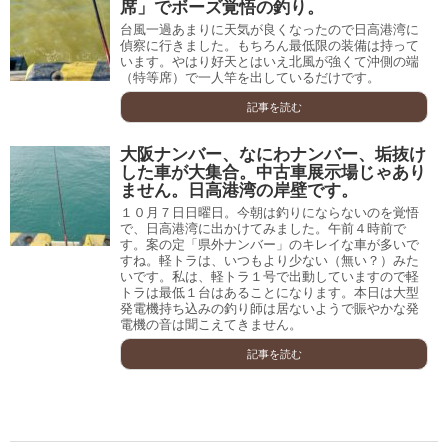
席」でボーズ覚悟の釣り。
台風一過あまりに天気が良くなったので日高港湾に
偵察に行きました。もちろん最低限の装備は持って
います。やはり好天とはいえ北風が強くて沖側の端
（特等席）で一人竿を出しているだけです。
記事を読む
大阪ナンバー、なにわナンバー、垢抜け
した車が大集合。中古車展示場じゃあり
ません。日高港湾の岸壁です。
１０月７日日曜日。今朝は釣りにならないのを覚悟
で、日高港湾に出かけてみました。午前４時前で
す。案の定「県外ナンバー」のキレイな車が多いで
すね。軽トラは、いつもより少ない（無い？）みた
いです。私は、軽トラ１号で出動していますので軽
トラは最低１台はあることになります。本日は大型
発電機持ち込みの釣り師は居ないようで賑やかな発
電機の音は聞こえてきません。
記事を読む