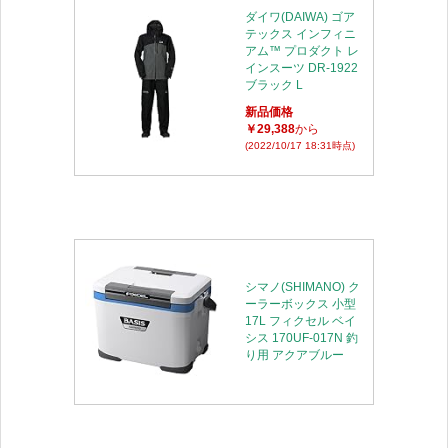
ダイワ(DAIWA) ゴア
テックス インフィニ
アム™ プロダクト レ
インスーツ DR-1922
ブラック L
新品価格
￥29,388
から
(2022/10/17 18:31時点)
シマノ(SHIMANO) ク
ーラーボックス 小型
17L フィクセル ベイ
シス 170UF-017N 釣
り用 アクアブルー