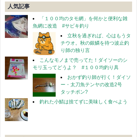
人気記事
「１００均のタモ網」を何かと便利な雑
魚網に改造 #サビキ釣り
立秋を過ぎれば、心はもうタ
チウオ。秋の銀鱗を待つ波止釣
り師の独り言
こんなモノまで売ってた！ダイソーのシ
モリ玉ってどうよ？ #１００均釣り具
おかず釣り師が行く！ダイソ
ー・太刀魚テンヤの改造2号
タッチポン?
釣れた小鯖は捨てずに美味しく食べよう