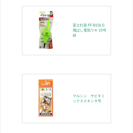
冨士灯器 FF-B10LG
飛ばし電気ウキ 10号
緑
マルシン サビキミ
ックススキン９号