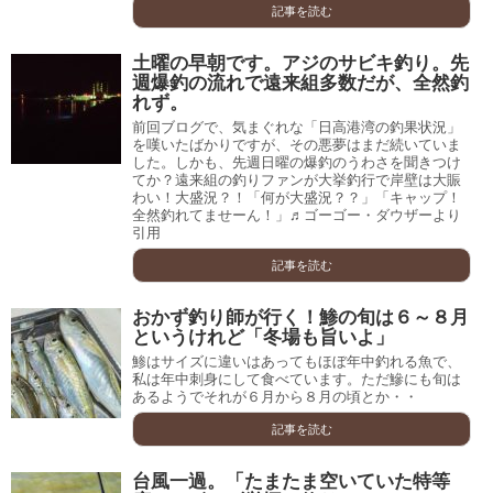
記事を読む
土曜の早朝です。アジのサビキ釣り。先
週爆釣の流れで遠来組多数だが、全然釣
れず。
前回ブログで、気まぐれな「日高港湾の釣果状況」
を嘆いたばかりですが、その悪夢はまだ続いていま
した。しかも、先週日曜の爆釣のうわさを聞きつけ
てか？遠来組の釣りファンが大挙釣行で岸壁は大賑
わい！大盛況？！「何が大盛況？？」「キャップ！
全然釣れてませーん！」♬ゴーゴー・ダウザーより
引用
記事を読む
おかず釣り師が行く！鯵の旬は６～８月
というけれど「冬場も旨いよ」
鯵はサイズに違いはあってもほぼ年中釣れる魚で、
私は年中刺身にして食べています。ただ鰺にも旬は
あるようでそれが６月から８月の頃とか・・
記事を読む
台風一過。「たまたま空いていた特等