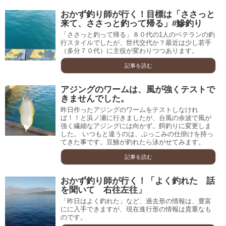
おかず釣り師が行く！目標は「ささっと
来て、ささっと釣って帰る」#鰺釣り
「ささっと釣って帰る」８０代の1人のベテランの釣
行スタイルでしたが、世代交代か？最近は少し若手
（多分７０代）に主役が変わりつつあります。
記事を読む
アジングのワームは、風が強くテストで
きませんでした。
昨日作ったアジングのワームをテストしなけれ
ば！！と浜ノ瀬に行きましたが、台風の余波で風が
強く繊細なアジングには向かず。餌釣りに変更しま
した。 いつもと違うのは、ぶっこみの仕掛けを持っ
てきた事です。豆鯵が釣れたら泳がせてみます。
記事を読む
おかず釣り師が行く！「よく釣れた 話
を聞いて 右往左往」
「昨日はよく釣れた」など、過去形の情報は、豊富
にに入手できますが、現在進行形の情報は貴重なも
のです。