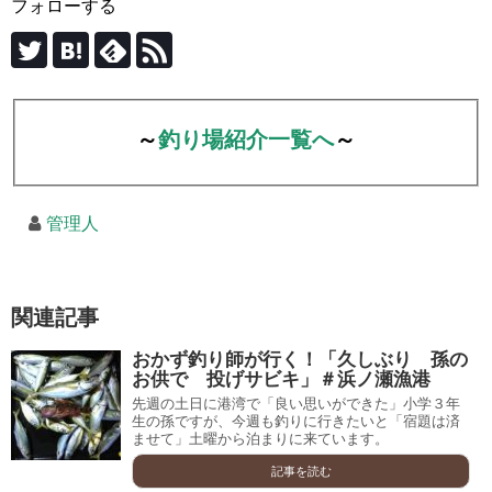
フォローする
～
釣り場紹介一覧へ
～
管理人
関連記事
おかず釣り師が行く！「久しぶり 孫の
お供で 投げサビキ」＃浜ノ瀬漁港
先週の土日に港湾で「良い思いができた」小学３年
生の孫ですが、今週も釣りに行きたいと「宿題は済
ませて」土曜から泊まりに来ています。
記事を読む