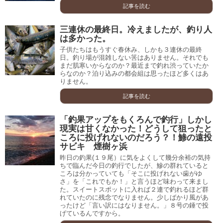
記事を読む
三連休の最終日。冷えましたが、釣り人
は多かった。
子供たちはもうすぐ春休み、しかも３連休の最終
日。釣り場が混雑しない筈はありません。それでも
まだ肌寒いからなのか？最近まで釣れ渋っていたか
らなのか？泊り込みの都会組は思ったほど多くはあ
りません。
記事を読む
「釣果アップをもくろんで釣行」しかし
現実は甘くなかった！どうして狙ったと
ころに投げれないのだろう？！鯵の遠投
サビキ 煙樹ヶ浜
昨日の釣果(１９尾）に気をよくして幾分余裕の気持
ちで臨んだ今日の釣行でしたが、鰺の群れていると
ころは分かっていても「そこに投げれない歯がゆ
さ」を「これでもか！」と言うほど味わって来まし
た。スイートスポットに入れば２連で釣れるほど群
れていたのに残念でなりません。少しばかり風があ
ったけど「言い訳にはなりません。」８号の錘で投
げているんですから。