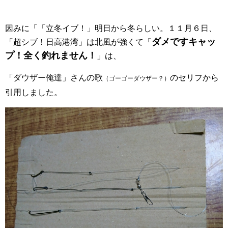
因みに「「立冬イブ！」明日から冬らしい。１１月６日、
ダメですキャッ
「超シブ！日高港湾」は北風が強くて「
プ！全く釣れません！
」は、
「ダウザー俺達」さんの歌
のセリフから
（ゴーゴーダウザー？）
引用しました。