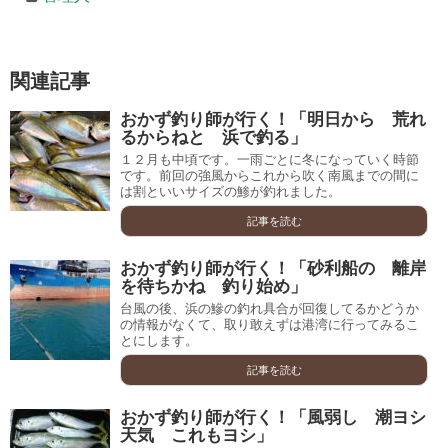
関連記事
おかず釣り師が行く！「明日から 荒れ
るからねと 浜で釣る」
１２月も中頃です。一雨ごとに冬になっていく時節
です。前回の強風からこれから吹く南風までの間に
は割といいサイズの鯵が釣れました。
記事を読む
おかず釣り師が行く！「砂利船の 離岸
を待ちかね 釣り始め」
台風の後、浜の鰺の釣れ具合が回復してるかどうか
の情報がなくて、取り敢えずは港湾に行ってみるこ
とにします。
記事を読む
おかず釣り師が行く！「風弱し 潮ヨシ
天気 これもヨシ」