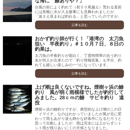
な海に 鯵ありや？」
台風の前によく釣れて（初５０尾越え）荒れる直前
には長靴に水が入る惨事にも見舞われましたが、
「波さえ収まれば釣れる」と思っていたのですが。
記事を読む
おかず釣り師が行く！「港湾の 太刀魚
狙い 半夜釣り」＃１０月７日、８日の
釣果は。
太刀魚の半夜釣りが面白く、丁度時間帯の合う釣り
友が何人か出来たので「釣り情報収集」も半分、釣
れても嬉しい楽しみの一つになっています。
記事を読む
上げ潮は良くないですね。煙樹ヶ浜の鯵
釣り 風が弱く雨模様でしたが釣行して
みました。28ｃｍの鯵 サビキ釣り 遠
投
煙樹ヶ浜の鯵釣りですが、典型的な上げ潮のこの日
「イマイチ」なのはわかっていましたが風が北に変
わって雨もあがり波も静かな好条件になるだろうと
思って出動しましたが、雨は完全には上がらずシト
シト雨が残りあいにくの天候となりました。