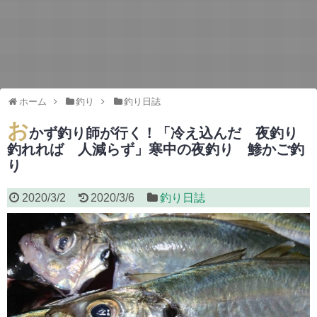
ホーム
釣り
釣り日誌
お
かず釣り師が行く！「冷え込んだ 夜釣り
釣れれば 人減らず」寒中の夜釣り 鯵かご釣
り
2020/3/2
2020/3/6
釣り日誌