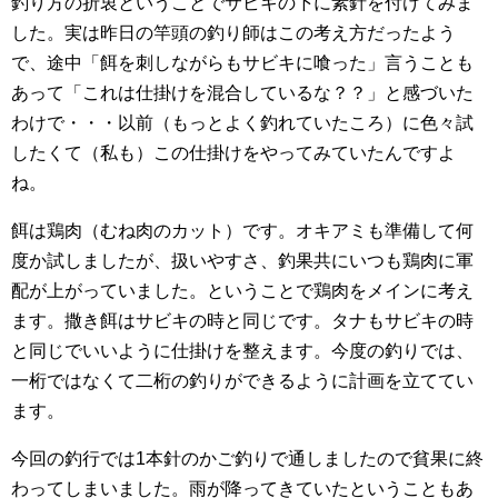
釣り方の折衷ということでサビキの下に素針を付けてみま
した。実は昨日の竿頭の釣り師はこの考え方だったよう
で、途中「餌を刺しながらもサビキに喰った」言うことも
あって「これは仕掛けを混合しているな？？」と感づいた
わけで・・・以前（もっとよく釣れていたころ）に色々試
したくて（私も）この仕掛けをやってみていたんですよ
ね。
餌は鶏肉（むね肉のカット）です。オキアミも準備して何
度か試しましたが、扱いやすさ、釣果共にいつも鶏肉に軍
配が上がっていました。ということで鶏肉をメインに考え
ます。撒き餌はサビキの時と同じです。タナもサビキの時
と同じでいいように仕掛けを整えます。今度の釣りでは、
一桁ではなくて二桁の釣りができるように計画を立ててい
ます。
今回の釣行では1本針のかご釣りで通しましたので貧果に終
わってしまいました。雨が降ってきていたということもあ