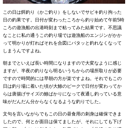
この日は餌釣り（かご釣り）をしないでサビキ釣り拘った
日の釣果です。日付が変わったころから釣り始めて午前5時
ころの遊漁船の出港時刻まで粘ってみた結果です。不思議
なことに私の通うこの釣り場では遊漁船のエンジンがかか
って明かりが灯ればそれを合図にパタッと釣れなくなって
しまうんですよね。
朝までといえば長い時間になりますので大変なように感じ
ますが、半夜の釣りなら明るいうちからの場所取りが必要
ですので時間的には早朝の方が楽ですよね。それでもこの
日は釣り場に着いた頃が大鯵のピークで日付が変わってか
らは唐揚げサイズの鯵ばかりになって夜通し釣っている意
味がだんだん分からなくなるような釣りでした。
文句を言いながらでもこの日の昼食用の刺身は確保できま
したので、何とか面目は保てましたが、それにしても下げ