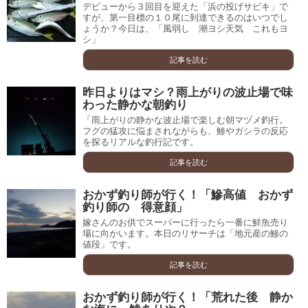
デビューから３回目を迎えた「浜の投げサビキ」で
すが、第一目標の１０尾に到達できるのはいつでし
ょうか？今日は、「風弱し 潮ヨシ天気 これもヨ
シ」
記事を読む
昨日よりはマシ？雨上がりの波止場で味
わった静かな朝釣り
「雨上がりの静かな波止場で楽しむ朝マヅメ釣行。
フグの猛攻に悩まされながらも、鯵やガシラの反応
を探るリアルな釣行記です。
記事を読む
おかず釣り師が行く！「鰺高値 おかず
釣り師の 得意顔」
嫁さんのお供でスーパーに行ったら一番に鮮魚売り
場に向かいます。本日のリサーチは「地元産の鯵の
値段」です。
記事を読む
おかず釣り師が行く！「荒れた後 静か