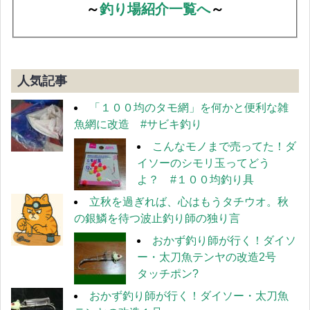
～
釣り場紹介一覧へ
～
人気記事
「１００均のタモ網」を何かと便利な雑
魚網に改造 #サビキ釣り
こんなモノまで売ってた！ダ
イソーのシモリ玉ってどう
よ？ #１００均釣り具
立秋を過ぎれば、心はもうタチウオ。秋
の銀鱗を待つ波止釣り師の独り言
おかず釣り師が行く！ダイソ
ー・太刀魚テンヤの改造2号
タッチポン?
おかず釣り師が行く！ダイソー・太刀魚