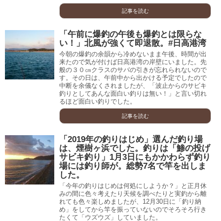
記事を読む
「午前に爆釣の午後も爆釣とは限らな
い！」北風が強くて即退散。#日高港湾
今朝の爆釣の余韻から冷めないまま午後、時間が出
来たので気が付けば日高港湾の岸壁にいました。先
般の３０㎝クラスのサバの引きが忘れられないので
す。その日は、午前中から出かける予定でしたので
中断を余儀なくされましたが、「波止からのサビキ
釣りとしてあんな面白い釣りは無い！」と言い切れ
るほど面白い釣りでした。
記事を読む
「2019年の釣りはじめ」選んだ釣り場
は、煙樹ヶ浜でした。釣りは「鯵の投げ
サビキ釣り」1月3日にもかかわらず釣り
場には釣り師が。総勢7名で竿を出しま
した。
「今年の釣りはじめは何処にしようか？」と正月休
みの間に色々考えたり天候を調べたりと実釣から離
れても色々楽しめましたが、12月30日に「釣り納
め」をしてから竿を振っていないのでそろそろ行き
たくて「ウズウズ」していました。