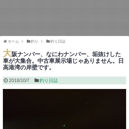
ホーム
釣り
釣り日誌
大
阪ナンバー、なにわナンバー、垢抜けした
車が大集合。中古車展示場じゃありません。日
高港湾の岸壁です。
2018/10/7
釣り日誌