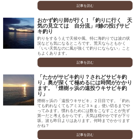
記事を読む
おかず釣り師が行く！「釣りに行く 天
気の見立ては 自分流」#鯵の投げサビ
キ釣り
釣りをするうえで天候や風、特に海釣りでは波の状
況なども気になるところです。荒天ならともかく
「いい天気なのに風が強くて釣りにならない」こと
もよくあります。
記事を読む
「たかがサビキ釣り？されどサビキ釣
り」奥が深くて極めるには時間がかかり
ます。「煙樹ヶ浜の遠投ウキサビキ釣
り」
煙樹ヶ浜の「遠投ウキサビキ」２日目です。「釣れ
ても釣れなくてもアミエビ３ｋｇ」使い切るまでや
ってみます。慣れるためには数をこなすことが先ず
第一だと考えるからです。天気は穏やかですが下り
坂。波も昨日よりはあります。何時までかかります
かね？
記事を読む