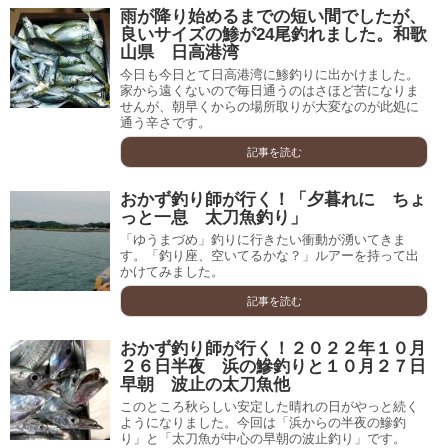
雨が降り始めるまでの短い間でしたが、
良いサイズの鯵が24尾釣れました。和歌
山県 日高港湾
今日も今日とて日高港湾に鯵釣りに出かけました。
家から遠くないので毎日通うのはさほど苦になりま
せんが、朝早くからの場所取りが大変なのが此処に
通う辛さです。
記事を読む
おかず釣り師が行く！「夕暮れに ちょ
っと一息 太刀魚釣り」
「ゆうまづめ」釣りに行きたい衝動が湧いてきま
す。「釣り座、空いてるかな？」ルアーを持って出
かけてみました。
記事を読む
おかず釣り師が行く！２０２２年１０月
２６日半夜 浜の鰺釣りと１０月２７日
早朝 波止の太刀魚他
このところ秋らしい安定した晴れの日がやっと続く
ようになりました。今回は「浜からの半夜の鰺釣
り」と「太刀魚が中心の早朝の波止釣り」です。