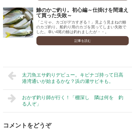
鯵のかご釣り。初心編～仕掛けを間違え
て買った失敗～
「こりゃ、カゴがデカすぎる！」見よう見まねの鯵
のカゴ釣り。船釣り用のカゴを買ってしまい失敗で
した。幸い4尾の鯵は釣れましたが・・。
記事を読む
太刀魚エサ釣りデビュー。キビナゴ持って日高
港湾通いが始まるかな？浜の瀬サビキも。
おかず釣り師が行く！「棚深し 隣は何を 釣
る人ぞ」
コメントをどうぞ