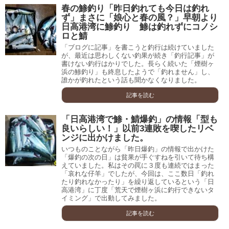
春の鯵釣り「昨日釣れても今日は釣れ
ず」まさに「娘心と春の風？」早朝より
日高港湾に鯵釣り 鯵は釣れずにコノシ
ロと鯖
「ブログに記事」を書こうと釣行は続けていました
が、最近は思わしくない釣果が続き「釣行記事」が
書けない釣行はかりでした。長らく続いた「煙樹ヶ
浜の鯵釣り」も終息したようで「釣れません」し、
誰かが釣れたという話も聞かなくなりました。
記事を読む
「日高港湾で鯵・鯖爆釣」の情報「型も
良いらしい！」以前3連敗を喫したリベ
ンジに出かけました。
いつものことながら「昨日爆釣」の情報で出かけた
「爆釣の次の日」は貧果が手ぐすねを引いて待ち構
えていました。私はその罠に３度も連続ではまった
「哀れな仔羊」でしたが、今回は、ここ数日「釣れ
たり釣れなかったり」を繰り返しているという「日
高港湾」に丁度「荒天で煙樹ヶ浜に釣行できないタ
イミング」で出動してみました。
記事を読む