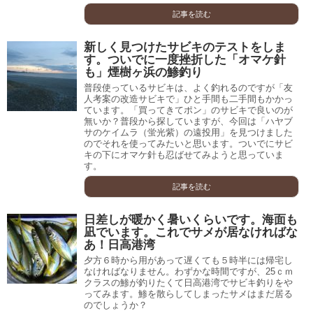
記事を読む
新しく見つけたサビキのテストをしま
す。ついでに一度挫折した「オマケ針
も」煙樹ヶ浜の鯵釣り
普段使っているサビキは、よく釣れるのですが「友
人考案の改造サビキで」ひと手間も二手間もかかっ
ています。「買ってきてポン」のサビキで良いのが
無いか？普段から探していますが、今回は「ハヤブ
サのケイムラ（蛍光紫）の遠投用」を見つけました
のでそれを使ってみたいと思います。ついでにサビ
キの下にオマケ針も忍ばせてみようと思っていま
す。
記事を読む
日差しが暖かく暑いくらいです。海面も
凪でいます。これでサメが居なければな
あ！日高港湾
夕方６時から用があって遅くても５時半には帰宅し
なければなりません。わずかな時間ですが、25ｃｍ
クラスの鯵が釣りたくて日高港湾でサビキ釣りをや
ってみます。鯵を散らしてしまったサメはまだ居る
のでしょうか？