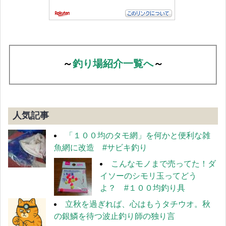
～
釣り場紹介一覧へ
～
人気記事
「１００均のタモ網」を何かと便利な雑
魚網に改造 #サビキ釣り
こんなモノまで売ってた！ダ
イソーのシモリ玉ってどう
よ？ #１００均釣り具
立秋を過ぎれば、心はもうタチウオ。秋
の銀鱗を待つ波止釣り師の独り言