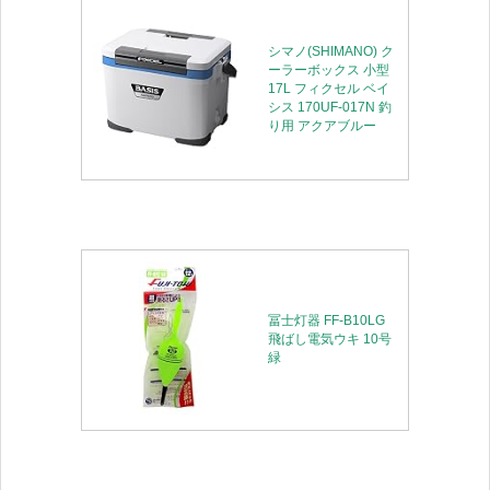
シマノ(SHIMANO) ク
ーラーボックス 小型
17L フィクセル ベイ
シス 170UF-017N 釣
り用 アクアブルー
冨士灯器 FF-B10LG
飛ばし電気ウキ 10号
緑