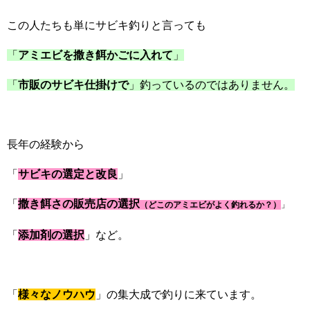
この人たちも単にサビキ釣りと言っても
「
アミエビを撒き餌かごに入れて
」
「
市販のサビキ仕掛けで
」釣っているのではありません。
長年の経験から
「
サビキの選定と改良
」
「
撒き餌さの販売店の選択
（どこのアミエビがよく釣れるか？）
」
「
添加剤の選択
」など。
「
様々なノウハウ
」の集大成で釣りに来ています。