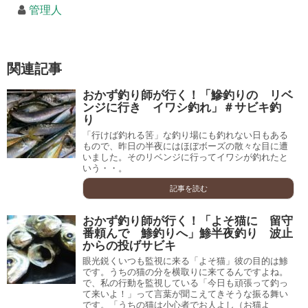
管理人
関連記事
おかず釣り師が行く！「鰺釣りの リベ
ンジに行き イワシ釣れ」＃サビキ釣
り
「行けば釣れる筈」な釣り場にも釣れない日もある
もので、昨日の半夜にはほぼボーズの散々な目に遭
いました。そのリベンジに行ってイワシが釣れたと
いう・・。
記事を読む
おかず釣り師が行く！「よそ猫に 留守
番頼んで 鯵釣りへ」鯵半夜釣り 波止
からの投げサビキ
眼光鋭くいつも監視に来る「よそ猫」彼の目的は鯵
です。うちの猫の分を横取りに来てるんですよね。
で、私の行動を監視している「今日も頑張って釣っ
て来いよ！」って言葉が聞こえてきそうな振る舞い
です。「うちの猫は小心者でお人よし（お猫よ