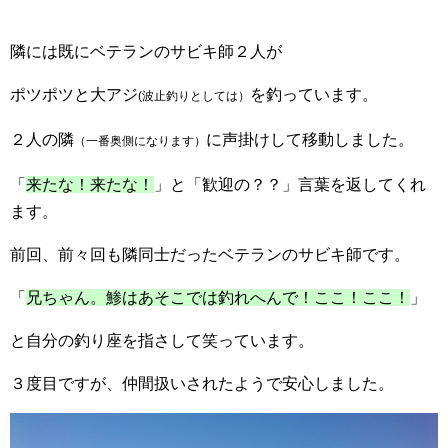
隣には既にベテランのサビキ師２人が
ポツポツと大アジ
を釣っています。
(波止釣りとしては）
２人の隣
に声掛けして移動しました。
（一番奥側になります）
「
来たな！来たな！
」と「歓迎の？？」言葉を返してくれ
ます。
前回、前々回も隣同士だったベテランのサビキ師です。
「
兄ちゃん。鯵はあそこでは釣れへんで！ここ！ここ！
」
と自分の釣り座を指さして笑っています。
３度目ですが、仲間扱いされたようで安心しました。