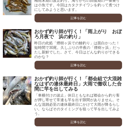
梅雨末期の波止釣り。濁りからの回復期の一番乗り
は小魚です。今回はカタクチイワシを釣って煮つけ
にしてみようと思います。
記事を読む
おかず釣り師が行く！「雨上がり おぼ
ろ月夜で 浜の釣り」
昨日の此処「煙樹ヶ浜での鯵釣り」は面白かった！
短時間で30尾。久しぶりの半夜の「煙樹ヶ浜」だっ
たし新鮮でした。さて、今日はどんな釣りができる
のかな？
記事を読む
おかず釣り師が行く！「都会組で大混雑
なはずの連休最終日」大雨で撤収した合
間に竿を出してみる
「車横付けの波止」休日ともなれば都会から釣り客
が押し寄せて常連も竿を出す隙間がありません。そ
んな混雑必至の連休最終日にかけて大雨が降るらし
い。ならばそのタイミングを狙って竿を出してみよ
う。
記事を読む