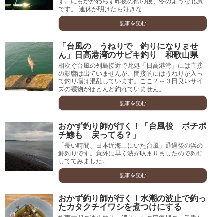
す。にもかかわらず昨夜の雨の後、冬のような北風
です。 連休が明けたら好きな...
記事を読む
「台風の うねりで 釣りになりませ
ん」日高港湾のサビキ釣り 和歌山県
相次ぐ台風の列島接近で此処「日高港湾」には直接
の影響は出ていませんが、間接的にはうねりが入っ
て釣り場は混乱しています。ここ２～３日良いサイ
ズの獲物がほとんど釣れていません。
記事を読む
おかず釣り師が行く！「台風後 ボチボ
チ鯵も 戻ってる？」
「長い時間、日本近海上にいた台風」通過後の浜の
鯵釣りです。意外に早く波が収まりましたので釣行
しててみました。
記事を読む
おかず釣り師が行く！水潮の波止で釣っ
たカタクチイワシを煮つけにする