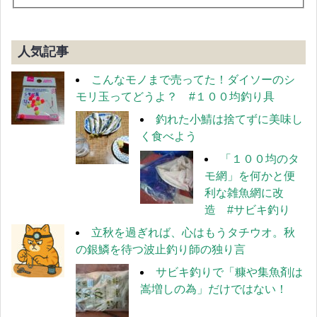
人気記事
こんなモノまで売ってた！ダイソーのシ
モリ玉ってどうよ？ #１００均釣り具
釣れた小鯖は捨てずに美味し
く食べよう
「１００均のタ
モ網」を何かと便
利な雑魚網に改
造 #サビキ釣り
立秋を過ぎれば、心はもうタチウオ。秋
の銀鱗を待つ波止釣り師の独り言
サビキ釣りで「糠や集魚剤は
嵩増しの為」だけではない！