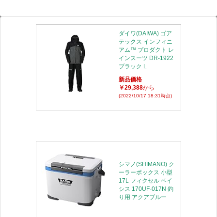
ダイワ(DAIWA) ゴア
テックス インフィニ
アム™ プロダクト レ
インスーツ DR-1922
ブラック L
新品価格
￥29,388
から
(2022/10/17 18:31時点)
シマノ(SHIMANO) ク
ーラーボックス 小型
17L フィクセル ベイ
シス 170UF-017N 釣
り用 アクアブルー