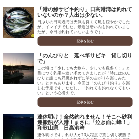
「港の鯵サビキ釣り」日高港湾は釣れて
いないのか？人出は少ない。
日ぶりの日高港湾は天気も良くて風も穏やかでした
が、イマイチでした。最近は暗い内も釣れていまし
たが、今日は釣れていないようです。
記事を読む
「のんびりと 延べ竿サビキ 貸し切り
で」
この頃は「少しでも大物を。少しでも数多く！」と
目につく釣果を追い求めてきましたが「時にはのん
びりと誰にも邪魔されずに竿の曲がりを楽しみた
い」ときもあります。今回は「のんびり釣り」を楽
しむ予定です。ただし、「釣れても釣れなくてもい
い」という心構えで。
記事を読む
連休明け！全然釣れません！そこへ砂利
運搬船が入港！まさに「泣き面に蜂！」
和歌山県 日高港湾
連休明けです。釣り人が10人程度で貸し切り状態で