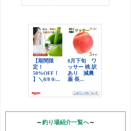
～
釣り場紹介一覧へ
～