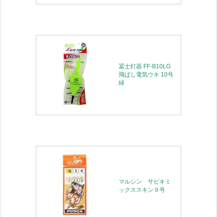
冨士灯器 FF-B10LG
飛ばし電気ウキ 10号
緑
マルシン サビキミ
ックススキン９号