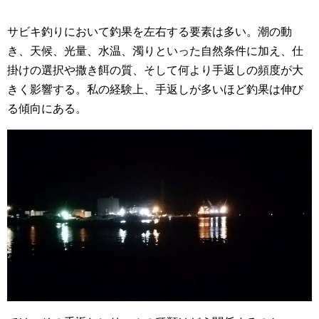
サビキ釣りにおいて釣果を左右する要素は多い。潮の動
き、天候、光量、水温、濁りといった自然条件に加え、仕
掛けの選択や撒き餌の質、そして何より手返しの頻度が大
きく影響する。私の経験上、手返しが多いほど釣果は伸び
る傾向にある。