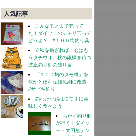
人気記事
こんなモノまで売って
た！ダイソーのシモリ玉って
どうよ？ #１００均釣り具
立秋を過ぎれば、心はも
うタチウオ。秋の銀鱗を待つ
波止釣り師の独り言
「１００均のタモ網」を
何かと便利な雑魚網に改造
#サビキ釣り
釣れた小鯖は捨てずに美
味しく食べよう
おかず釣り師
が行く！ダイソ
ー・太刀魚テン