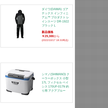
ダイワ(DAIWA) ゴア
テックス インフィニ
アム™ プロダクト レ
インスーツ DR-1922
ブラック L
新品価格
￥29,388
から
(2022/10/17 18:31時点)
シマノ(SHIMANO) ク
ーラーボックス 小型
17L フィクセル ベイ
シス 170UF-017N 釣
り用 アクアブルー