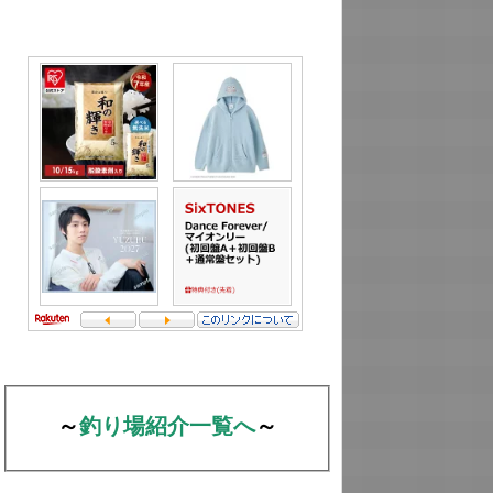
～
釣り場紹介一覧へ
～