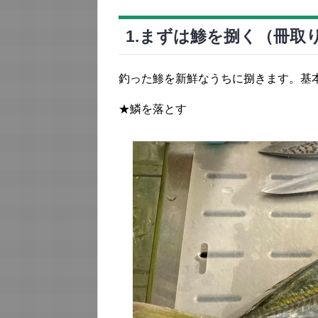
1.まずは鯵を捌く（冊取
釣った鯵を新鮮なうちに捌きます。基
★鱗を落とす