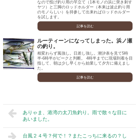
なので投げ釣り用の竿立て（1本モノの浜に突き刺す
ヤツ）と三脚のロッドホルダー（本来は波止釣り用
のモノらしい）を持参して出来ればロッドホルダー
を試します。
記事を読む
ルーティーンになってしまった。浜ノ瀬
の釣り。
相変わらず風強し。日差し強し。潮汐表を見て5時
半-6時半がピークと判断。 4時半までに現場到着を目
指して、朝は少し早くから始業して夕方に備えまし
た。
記事を読む
ありゃま、港湾の太刀魚釣り。雨で散々な目に
あいました。
台風２４号？何で！？またこっちに来るの？し