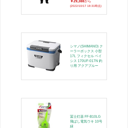
￥29,388
から
(2022/10/17 18:31時点)
シマノ(SHIMANO) ク
ーラーボックス 小型
17L フィクセル ベイ
シス 170UF-017N 釣
り用 アクアブルー
冨士灯器 FF-B10LG
飛ばし電気ウキ 10号
緑