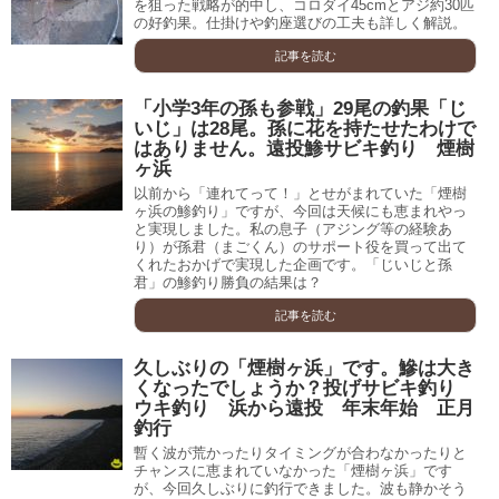
を狙った戦略が的中し、コロダイ45cmとアジ約30匹
の好釣果。仕掛けや釣座選びの工夫も詳しく解説。
記事を読む
「小学3年の孫も参戦」29尾の釣果「じ
いじ」は28尾。孫に花を持たせたわけで
はありません。遠投鯵サビキ釣り 煙樹
ヶ浜
以前から「連れてって！」とせがまれていた「煙樹
ヶ浜の鯵釣り」ですが、今回は天候にも恵まれやっ
と実現しました。私の息子（アジング等の経験あ
り）が孫君（まごくん）のサポート役を買って出て
くれたおかげで実現した企画です。「じいじと孫
君」の鯵釣り勝負の結果は？
記事を読む
久しぶりの「煙樹ヶ浜」です。鰺は大き
くなったでしょうか？投げサビキ釣り
ウキ釣り 浜から遠投 年末年始 正月
釣行
暫く波が荒かったりタイミングが合わなかったりと
チャンスに恵まれていなかった「煙樹ヶ浜」です
が、今回久しぶりに釣行できました。波も静かそう