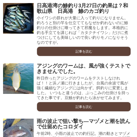
日高港湾の鯵釣り3月27日の釣果は？和
歌山県 日高港 鯵のカゴ釣り
小イワシの群れが大量に入って釣りになりません。
釣ろうと別の竿を仕立ててもなぜか釣れないのに鯵
釣りの仕掛けに喰ってきて邪魔をします。本格的に
釣る手立てを講じれば「カタクチイワシ」だけに煮
つけにしても美味しいので良い釣りモノになりそう
なのですが。
記事を読む
アジングのワームは、風が強くテストで
きませんでした。
昨日作ったアジングのワームをテストしなけれ
ば！！と浜ノ瀬に行きましたが、台風の余波で風が
強く繊細なアジングには向かず。餌釣りに変更しま
した。 いつもと違うのは、ぶっこみの仕掛けを持っ
てきた事です。豆鯵が釣れたら泳がせてみます。
記事を読む
雨の波止で狙い撃ち―マヅメと潮を読ん
で仕留めたコロダイ
午前2時、小雨の波止での釣行記。潮の動きとマヅメ