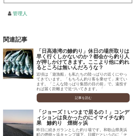
管理人
関連記事
「日高港湾の鯵釣り」休日の場所取りは
早く行くしかないのか？都会から釣り人
が押しかけてきます。ここより他に釣れ
るところは無いんだろうな？
近頃は「遊漁船」も私たちの陸っぱりの近くにやっ
てきています。「もちろん釣り客を乗せて」来てい
ます。「こんな陸っぱり集団の目の前」で。遠投す
れば届く距離まで近づいてきます。「
記事を読む
「ジョーズ！いつまで居るの！」コンデ
ィションは良かったのにイマイチな釣
果 鯵釣り 煙樹ヶ浜
昨日に続きガランとした釣り場です。和歌山県美浜
町の煙樹ヶ浜キャンプ場下。日曜だというのに「そ