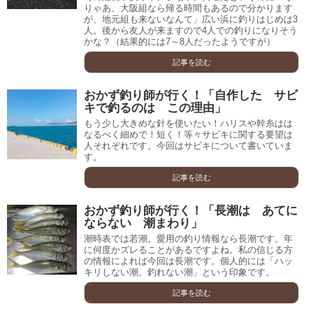
りゃあ、大阪組なら帰る時間もあるので分かります
が、地元組も来ないなんて」広い浜に釣りはじめは3
人。後から友人が来ますので4人での釣りになりそう
かな？（結果的には7～8人だったようですが）
記事を読む
おかず釣り師が行く！「自作した サビ
キで釣るのは この理由」
もう少し大きめな針を使いたい！ハリスや幹糸はは
なるべく細めで！短く！等々サビキに関する要望は
人それぞれです。今回はサビキについて書いていま
す。
記事を読む
おかず釣り師が行く！「長潮は あてに
ならない 潮まわり」
潮時表では若潮。愛用の釣り情報なら長潮です。年
に何度かズレることがあるですよね。私の信じる方
の情報によれば今回は長潮です。個人的には「ハッ
キリしない潮。釣れない潮」という印象です。
記事を読む