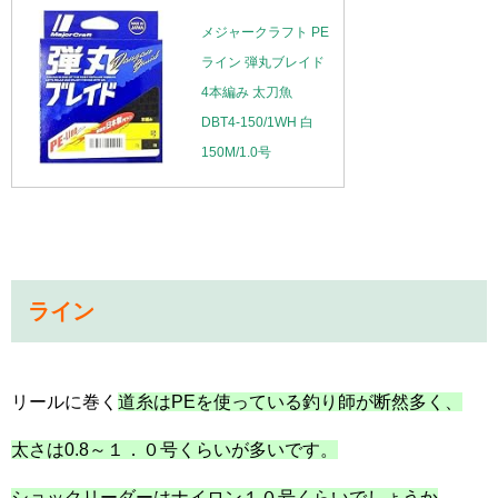
メジャークラフト PE
ライン 弾丸ブレイド
4本編み 太刀魚
DBT4-150/1WH 白
150M/1.0号
ライン
リールに巻く
道糸はPEを使っている釣り師が断然多く、
太さは0.8～１．０号くらいが多いです。
ショックリーダーはナイロン１０号くらいでしょうか
。