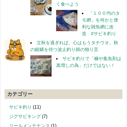
く食べよう
「１００均のタ
モ網」を何かと便
利な雑魚網に改
造 #サビキ釣り
立秋を過ぎれば、心はもうタチウオ。秋
の銀鱗を待つ波止釣り師の独り言
サビキ釣りで「糠や集魚剤は
嵩増しの為」だけではない！
カテゴリー
サビキ釣り
(11)
ジグサビキング
(7)
リールメンテナンス
(1)