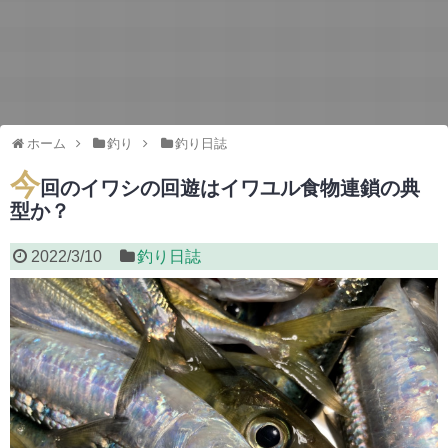
ホーム
釣り
釣り日誌
今
回のイワシの回遊はイワユル食物連鎖の典
型か？
2022/3/10
釣り日誌