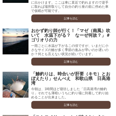
に出かけます。ここは車に直近で釣れますので逆手
に取れば場所取りして自分の釣り座の前に停めた車
で仮眠が可能です。
記事を読む
おかず釣り師が行く！「マゼ（南風）吹
いて 水温下がる？ なーぜ何故？」＃
ゴリオリの力
一雨ごとに水温が下がるこの頃ですが、いまだに小
さなサイズの鯵が多く季節の進みが早いのか遅いの
か？何とも言えない状況が続いています。
記事を読む
「鯵釣りは、時合いが肝要（キモ）とお
ぼえたり」せんべえ 和歌山県 日高港
湾
今朝は、1時間ほど寝坊しました「日高港湾の鯵釣
り」それでも薄暗いうちに釣り場に到着して釣り始
めることが出来ました。
記事を読む