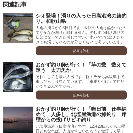
関連記事
シオ登場！濁りの入った日高港湾の鯵釣
り。和歌山県
大雨の濁りから3日目です。今回の大雨は酷かったの
でなかなか濁りが取れません。少しずつ刺さ濁りの
状態になってきた感じですが、水バケツに汲んだだ
けでも濁っているのが分るくらいに濁っています。
記事を読む
おかず釣り師が行く！「竿の数 数えて
迷う 太刀魚か」
それにしても凄い人出です。軽トラから高級車まで
車もびっしり並んでいます。「車乗り付け」で釣り
ができるんですから。
記事を読む
おかず釣り師が行く！「晦日前 仕事納
めて 人多し」北塩屋漁港の鯵釣り 岸
壁からの投げサビキ釣り
北塩屋漁港（日高港湾）です。12月28日しかも土曜
日ともなれば、人出がすごいだろうと覚悟して早く