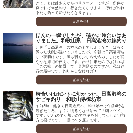
きて」とは嫁さんからのリクエストですが、条件が
良ければ当然釣りに行きたくなります。行けば釣れ
るだけ釣って帰りたくなります。
記事を読む
ほんの一瞬でしたが、確かに時合いはあ
りました。和歌山県 日高港湾の鯵釣り
此処「日高港湾」の本来の姿でしょうか？しばらく
濁った状態が続いていましたが、今朝は日高港湾ら
しい夜明けです。風も弱く少し冷え込みましたが穏
やかな海辺の夜明けです。釣りに来たのでなければ
「この癒しの情景」で十分満足なのですが、私は釣
行の最中です。釣りをしなければ！
記事を読む
時合いはホントに短かった。日高港湾の
サビキ釣り 和歌山県御坊市
午前3時に起きて日高港湾へ。釣り始めは午前4時を
過ぎたころ。すぐに明るくなり始めて「朝マヅメ」
です。6.3mの竿が無いのでウキを付けて少しだけ前
方に投げます。「棚はベタ底」です。
記事を読む