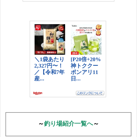
～
釣り場紹介一覧へ
～