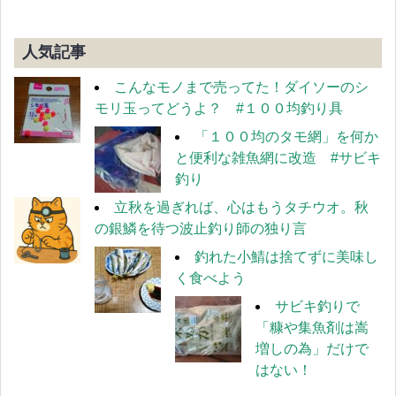
人気記事
こんなモノまで売ってた！ダイソーのシ
モリ玉ってどうよ？ #１００均釣り具
「１００均のタモ網」を何か
と便利な雑魚網に改造 #サビキ
釣り
立秋を過ぎれば、心はもうタチウオ。秋
の銀鱗を待つ波止釣り師の独り言
釣れた小鯖は捨てずに美味し
く食べよう
サビキ釣りで
「糠や集魚剤は嵩
増しの為」だけで
はない！