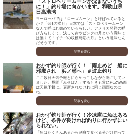
「ストロベリームーンが沈まないうち
に！」釣り場に向かいます。和歌山県
日高港湾
ヨーロッパでは「ローズムーン」と呼ばれていると
か？「6月の満月」日本では「ストロベリームーン」
なんて呼ばれ始めているらしい。アメリカ発祥の呼
び方らしくて、決して赤やピンクの月という意味で
は無くて「イチゴの収穫時期の月」という意味なん
だそうです。
記事を読む
おかず釣り師が行く！「雨止めど 船に
邪魔され 浜ノ瀬へ」＃波止釣り
ここ数日天気予報とにらめっこしながら過ごしてい
ました。昼間「みせばん」するときも常にPCの画面
は天気予報に。更新されなければ同じ画面なのに
ね。
記事を読む
おかず釣り師が行く！冷凍庫に魚はある
けど、条件が良ければ釣りに行かずにい
られない。
「魚はたくさんあるから刺身で食べる分だけ釣って