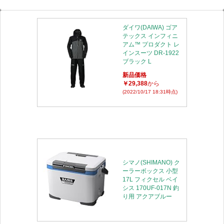
ダイワ(DAIWA) ゴア
テックス インフィニ
アム™ プロダクト レ
インスーツ DR-1922
ブラック L
新品価格
￥29,388
から
(2022/10/17 18:31時点)
シマノ(SHIMANO) ク
ーラーボックス 小型
17L フィクセル ベイ
シス 170UF-017N 釣
り用 アクアブルー