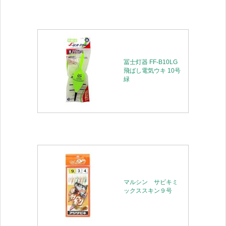
冨士灯器 FF-B10LG
飛ばし電気ウキ 10号
緑
マルシン サビキミ
ックススキン９号