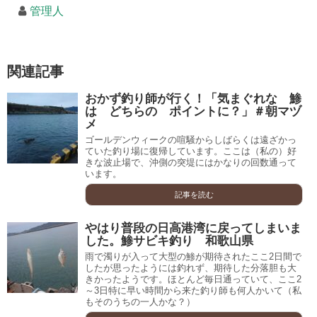
管理人
関連記事
おかず釣り師が行く！「気まぐれな 鯵
は どちらの ポイントに？」＃朝マヅ
メ
ゴールデンウィークの喧騒からしばらくは遠ざかっ
ていた釣り場に復帰しています。ここは（私の）好
きな波止場で、沖側の突堤にはかなりの回数通って
います。
記事を読む
やはり普段の日高港湾に戻ってしまいま
した。鯵サビキ釣り 和歌山県
雨で濁りが入って大型の鯵が期待されたここ2日間で
したが思ったようには釣れず、期待した分落胆も大
きかったようです。ほとんど毎日通っていて、ここ2
～3日特に早い時間から来た釣り師も何人かいて（私
もそのうちの一人かな？）