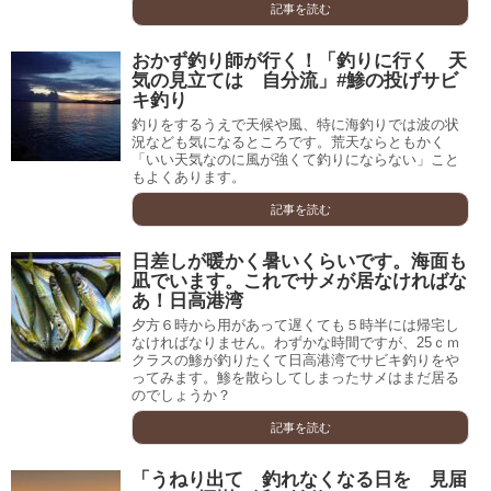
記事を読む
おかず釣り師が行く！「釣りに行く 天
気の見立ては 自分流」#鯵の投げサビ
キ釣り
釣りをするうえで天候や風、特に海釣りでは波の状
況なども気になるところです。荒天ならともかく
「いい天気なのに風が強くて釣りにならない」こと
もよくあります。
記事を読む
日差しが暖かく暑いくらいです。海面も
凪でいます。これでサメが居なければな
あ！日高港湾
夕方６時から用があって遅くても５時半には帰宅し
なければなりません。わずかな時間ですが、25ｃｍ
クラスの鯵が釣りたくて日高港湾でサビキ釣りをや
ってみます。鯵を散らしてしまったサメはまだ居る
のでしょうか？
記事を読む
「うねり出て 釣れなくなる日を 見届