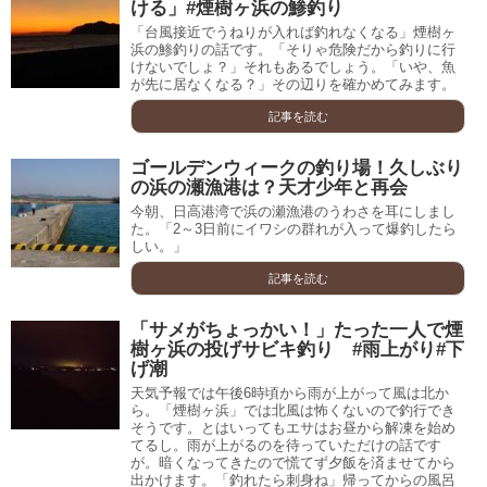
ける」#煙樹ヶ浜の鯵釣り
「台風接近でうねりが入れば釣れなくなる」煙樹ヶ
浜の鯵釣りの話です。「そりゃ危険だから釣りに行
けないでしょ？」それもあるでしょう。「いや、魚
が先に居なくなる？」その辺りを確かめてみます。
記事を読む
ゴールデンウィークの釣り場！久しぶり
の浜の瀬漁港は？天才少年と再会
今朝、日高港湾で浜の瀬漁港のうわさを耳にしまし
た。「2～3日前にイワシの群れが入って爆釣したら
しい。」
記事を読む
「サメがちょっかい！」たった一人で煙
樹ヶ浜の投げサビキ釣り #雨上がり#下
げ潮
天気予報では午後6時頃から雨が上がって風は北か
ら。「煙樹ヶ浜」では北風は怖くないので釣行でき
そうです。とはいってもエサはお昼から解凍を始め
てるし。雨が上がるのを待っていただけの話です
が。暗くなってきたので慌てず夕飯を済ませてから
出かけます。「釣れたら刺身ね」帰ってからの風呂