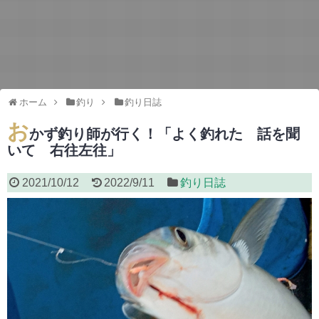
ホーム
釣り
釣り日誌
お
かず釣り師が行く！「よく釣れた 話を聞
いて 右往左往」
2021/10/12
2022/9/11
釣り日誌