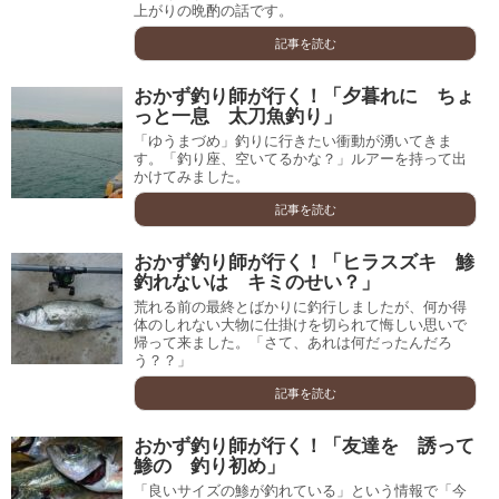
上がりの晩酌の話です。
記事を読む
おかず釣り師が行く！「夕暮れに ちょ
っと一息 太刀魚釣り」
「ゆうまづめ」釣りに行きたい衝動が湧いてきま
す。「釣り座、空いてるかな？」ルアーを持って出
かけてみました。
記事を読む
おかず釣り師が行く！「ヒラスズキ 鯵
釣れないは キミのせい？」
荒れる前の最終とばかりに釣行しましたが、何か得
体のしれない大物に仕掛けを切られて悔しい思いで
帰って来ました。「さて、あれは何だったんだろ
う？？」
記事を読む
おかず釣り師が行く！「友達を 誘って
鯵の 釣り初め」
「良いサイズの鯵が釣れている」という情報で「今