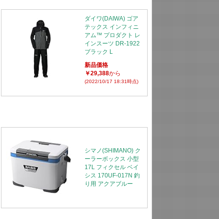
ダイワ(DAIWA) ゴア
テックス インフィニ
アム™ プロダクト レ
インスーツ DR-1922
ブラック L
新品価格
￥29,388
から
(2022/10/17 18:31時点)
シマノ(SHIMANO) ク
ーラーボックス 小型
17L フィクセル ベイ
シス 170UF-017N 釣
り用 アクアブルー