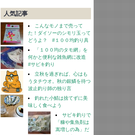
人気記事
こんなモノまで売って
た！ダイソーのシモリ玉って
どうよ？ #１００均釣り具
「１００均のタモ網」を
何かと便利な雑魚網に改造
#サビキ釣り
立秋を過ぎれば、心はも
うタチウオ。秋の銀鱗を待つ
波止釣り師の独り言
釣れた小鯖は捨てずに美
味しく食べよう
サビキ釣りで
「糠や集魚剤は
嵩増しの為」だ