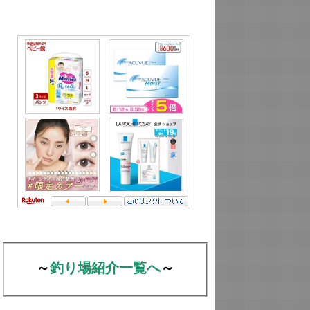
～
釣り場紹介一覧へ
～