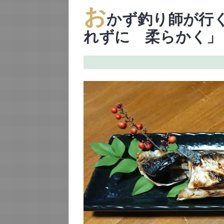
お
かず釣り師が行
れずに 柔らかく」