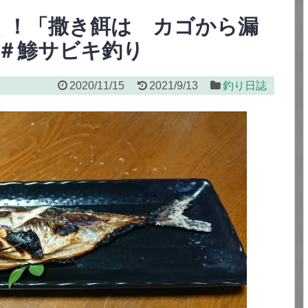
く！「撒き餌は カゴから漏
＃鯵サビキ釣り
2020/11/15
2021/9/13
釣り日誌