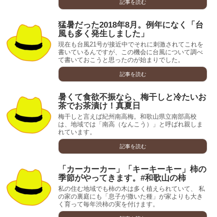
記事を読む
猛暑だった2018年8月。例年になく「台
風も多く発生しました」
現在も台風21号が接近中でそれに刺激されてこれを
書いているんですが、この機会に台風について調べ
て書いておこうと思ったのが始まりでした。
記事を読む
暑くて食欲不振なら、梅干しと冷たいお
茶でお茶漬け！真夏日
梅干しと言えば紀州南高梅。和歌山県立南部高校
は、地域では「南高（なんこう）」と呼ばれ親しま
れています。
記事を読む
「カーカーカー」「キーキーキー」柿の
季節がやってきます。#和歌山の柿
私の住む地域でも柿の木は多く植えられていて、 私
の家の裏庭にも「息子が撒いた種」が家よりも大き
く育って毎年渋柿の実を付けます。