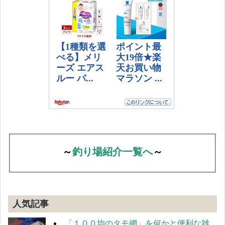
～
釣り場紹介一覧へ
～
人気記事
「１００均のタモ網」を何かと便利な雑