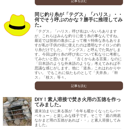
記事を読む
同じ釣り糸が「テグス」「ハリス」・・
何でそう呼ぶのかな？勝手に推理してみ
た。
「テグス」「ハリス」呼び名はいろいろあります
が、これらはみんな釣りに使う糸の事なんですね。
最近では技術の進歩によって種々特殊な糸もありま
すが私が子供の頃に使えたのは透明なナイロンの釣
り糸だけでした。「テングス」と呼んでた気がしま
す。今回は釣り糸の呼び名について私なりに考察し
てみたいと思います。 「古くからある言葉」なのに
「日本語のような外来語のような」考えてみれば不
思議な感じがします。他に「道糸」これはわかりや
すい。 でもこれに似たものとして「天井糸」「幹
ス」「枝ス」等々。
記事を読む
DIY！素人溶接で焚き火用の五徳を作っ
てみました。
週末泊まりに来る孫が「今年も暖かくなったらバー
ベキュー」と楽しみな様子です。そこで「庭の簡易
なかまど用の五徳があれば・・」と素人溶接してみ
ました。