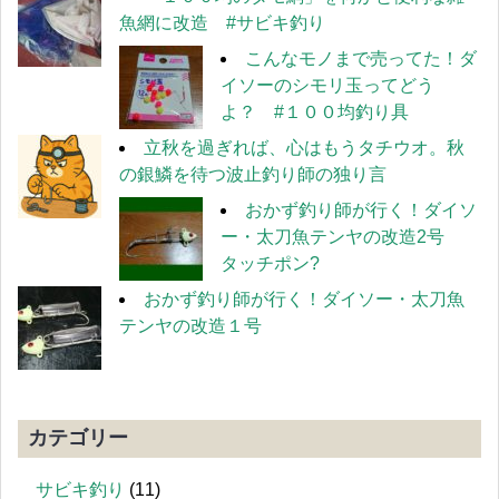
魚網に改造 #サビキ釣り
こんなモノまで売ってた！ダ
イソーのシモリ玉ってどう
よ？ #１００均釣り具
立秋を過ぎれば、心はもうタチウオ。秋
の銀鱗を待つ波止釣り師の独り言
おかず釣り師が行く！ダイソ
ー・太刀魚テンヤの改造2号
タッチポン?
おかず釣り師が行く！ダイソー・太刀魚
テンヤの改造１号
カテゴリー
サビキ釣り
(11)