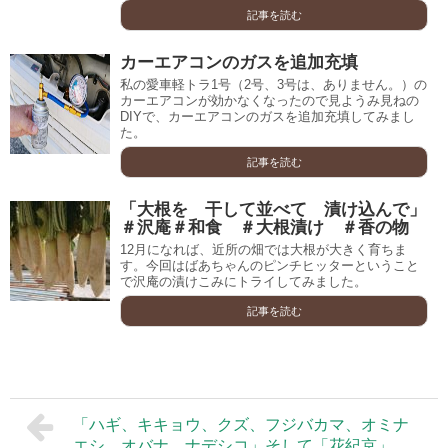
記事を読む
カーエアコンのガスを追加充填
私の愛車軽トラ1号（2号、3号は、ありません。）の
カーエアコンが効かなくなったので見ようみ見ねの
DIYで、カーエアコンのガスを追加充填してみまし
た。
記事を読む
「大根を 干して並べて 漬け込んで」
＃沢庵＃和食 ＃大根漬け ＃香の物
12月になれば、近所の畑では大根が大きく育ちま
す。今回はばあちゃんのピンチヒッターということ
で沢庵の漬けこみにトライしてみました。
記事を読む
「ハギ、キキョウ、クズ、フジバカマ、オミナ
エシ、オバナ、ナデシコ」そして「花紀京」