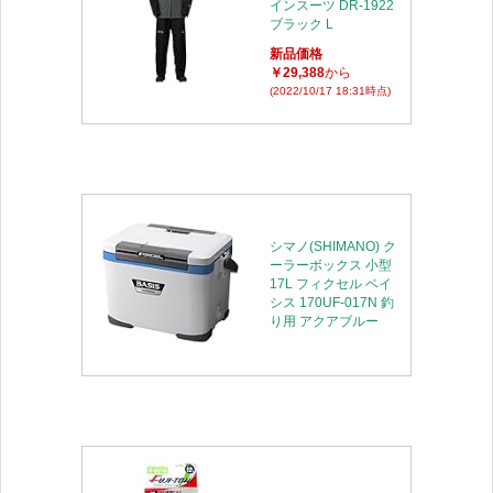
インスーツ DR-1922
ブラック L
新品価格
￥29,388
から
(2022/10/17 18:31時点)
シマノ(SHIMANO) ク
ーラーボックス 小型
17L フィクセル ベイ
シス 170UF-017N 釣
り用 アクアブルー