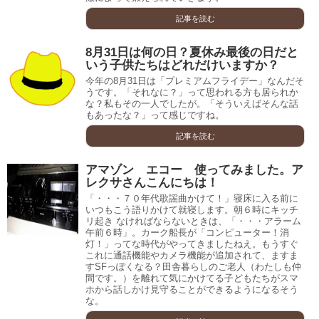
記事を読む
8月31日は何の日？夏休み最後の日だと
いう子供たちはどれだけいますか？
今年の8月31日は「プレミアムフライデー」なんだそ
うです。「それなに？」って思われる方も居られか
な？私もその一人でしたが。「そういえばそんな話
もあったな？」って感じですね。
記事を読む
アマゾン エコー 使ってみました。ア
レクサさんこんにちは！
「・・・７０年代歌謡曲かけて！」寝床に入る前に
いつもこう語りかけて就寝します。朝６時にキッチ
リ起き なければならないときは、「・・・アラーム
午前６時」。カーク船長が「コンピューター！消
灯！」ってな時代がやってきましたねえ。もうすぐ
これに通話機能やカメラ機能が追加されて、ますま
すSFっぽくなる？田舎暮らしのご老人（わたしも仲
間です。）を離れて気にかけてる子どもたちがスマ
ホから話しかけ見守ることができるようになるそう
な。