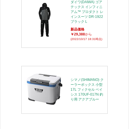
ダイワ(DAIWA) ゴア
テックス インフィニ
アム™ プロダクト レ
インスーツ DR-1922
ブラック L
新品価格
￥29,388
から
(2022/10/17 18:31時点)
シマノ(SHIMANO) ク
ーラーボックス 小型
17L フィクセル ベイ
シス 170UF-017N 釣
り用 アクアブルー