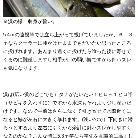
※浜の鰺、刺身が旨い。
5.4ｍの遠投竿では立ち上がって投げていましたが、６．３
ｍならクーラーに腰かけたままでもだいたい思ったところ
に投げれます。あんまり遠くに投げたら喰った後に寄せて
くるのに難儀しますし相手が口の弱い鯵ですから針ハズレ
も気になります。
浜は(広い浜のどこでも）タナがだいたい１ヒロ～１ヒロ半
（サビキを入れずに）ですから水深もそれより少し深いだ
けです。なので手前はさらに浅くて引き寄せて水際近くに
なると鯵が左右に大きく暴れます。(浅いので）下向きに潜
ろうとするより左右に引くから余計に針ハズレがしやすく
なるのかな？こんな時に5.3ｍ竿なら竿先を意識的に高くし