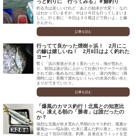
っと釣りに 行ってみる」＃鯵釣り
釣る方は楽しいけれど「あとの始末が大変！」なの
はわかっていますが、やはり今日も行ってしまいま
した。行く前に「今日は３０尾ほどで良いよ」と嫁
さんから。
記事を読む
行ってて良かった煙樹ヶ浜！ 2月にこ
の鰺は嬉しいね！ 2月8日はよく釣れた
ヨー！
暫く「浜の形状が大きく変わったり」海が荒れた
り、前回は波が浜に上がって仕掛けやクーラーが流
されて拾い集めるのに難儀したり、渚の内側に（満
潮時には）長靴で渡れないくらいの水深の長い水た
まりができていたり。
記事を読む
「爆風のカマス釣行！北風との知恵比
べ」凍える朝の「勝者」は誰だったの
か？
強烈な北風が吹き荒れた早朝のカマス釣行。風裏か
爆風か――悩み抜いた末に選んだ釣り座と、その結
果とは？当日の状況、釣果、反省点をウィットを交