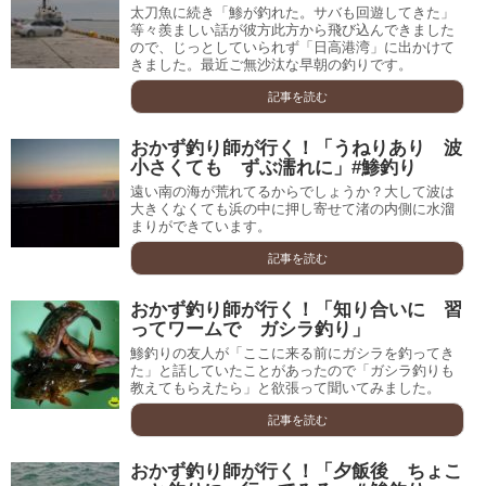
太刀魚に続き「鯵が釣れた。サバも回遊してきた」
等々羨ましい話が彼方此方から飛び込んできました
ので、じっとしていられず「日高港湾」に出かけて
きました。最近ご無沙汰な早朝の釣りです。
記事を読む
おかず釣り師が行く！「うねりあり 波
小さくても ずぶ濡れに」#鯵釣り
遠い南の海が荒れてるからでしょうか？大して波は
大きくなくても浜の中に押し寄せて渚の内側に水溜
まりができています。
記事を読む
おかず釣り師が行く！「知り合いに 習
ってワームで ガシラ釣り」
鯵釣りの友人が「ここに来る前にガシラを釣ってき
た」と話していたことがあったので「ガシラ釣りも
教えてもらえたら」と欲張って聞いてみました。
記事を読む
おかず釣り師が行く！「夕飯後 ちょこ