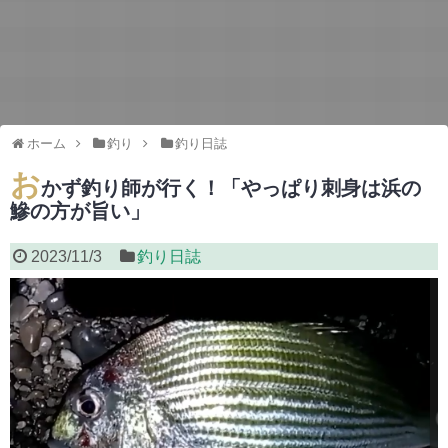
ホーム
釣り
釣り日誌
お
かず釣り師が行く！「やっぱり刺身は浜の
鰺の方が旨い」
2023/11/3
釣り日誌