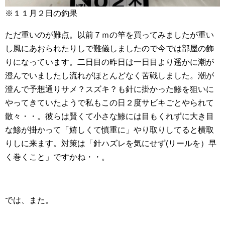
※１１月２日の釣果
ただ重いのが難点。以前７ｍの竿を買ってみましたが重い
し風にあおられたりしで難儀しましたので今では部屋の飾
りになっています。二日目の昨日は一日目より遥かに潮が
澄んでいましたし流れがほとんどなく苦戦しました。潮が
澄んで予想通りサメ？スズキ？も針に掛かった鯵を狙いに
やってきていたようで私もこの日２度サビキごとやられて
散々・・。彼らは賢くて小さな鯵には目もくれずに大き目
な鯵が掛かって「嬉しくて慎重に」やり取りしてると横取
りしに来ます。対策は「針ハズレを気にせず(リールを）早
く巻くこと」ですかね・・。
では、また。