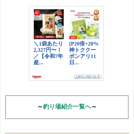
～
釣り場紹介一覧へ
～