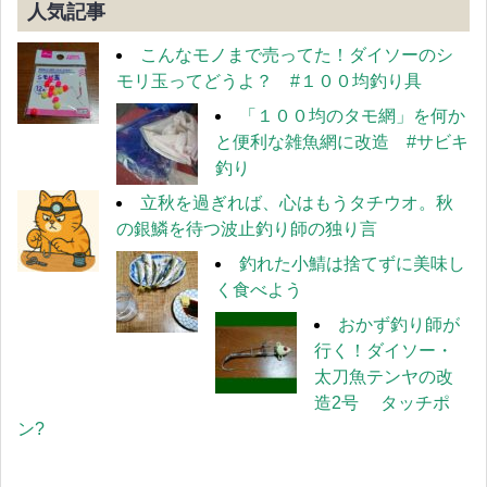
人気記事
こんなモノまで売ってた！ダイソーのシ
モリ玉ってどうよ？ #１００均釣り具
「１００均のタモ網」を何か
と便利な雑魚網に改造 #サビキ
釣り
立秋を過ぎれば、心はもうタチウオ。秋
の銀鱗を待つ波止釣り師の独り言
釣れた小鯖は捨てずに美味し
く食べよう
おかず釣り師が
行く！ダイソー・
太刀魚テンヤの改
造2号 タッチポ
ン?