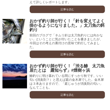
えて詳しくレポートします。
記事を読む
おかず釣り師が行く！「針を変えてよく
掛かるようになりました。」太刀魚の餌
釣り
前回のブログで「ネムリ針は太刀魚釣りには向かな
い」ということに気が付いたことを書きましたが、
今回はその考えの裏付けの意味で釣行してみまし
た。
記事を読む
おかず釣り師が行く！「渋る鯵 太刀魚
居たとは 露知らず」#煙樹ヶ浜
鯵釣りに明け暮れている間にすっかり秋です。いい
匂い(消臭剤？）と思えば庭の金木犀でした。金木犀
は３本ありますので、「庭じゅうが消臭剤の匂い」
なんてことも。
記事を読む