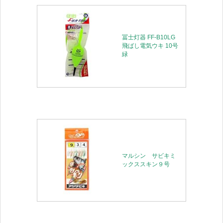
冨士灯器 FF-B10LG
飛ばし電気ウキ 10号
緑
マルシン サビキミ
ックススキン９号