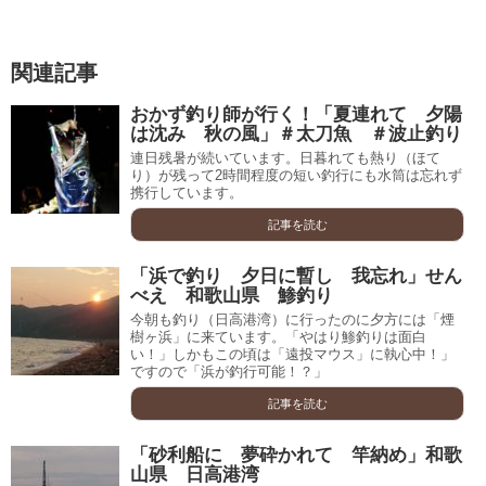
関連記事
おかず釣り師が行く！「夏連れて 夕陽
は沈み 秋の風」＃太刀魚 ＃波止釣り
連日残暑が続いています。日暮れても熱り（ほて
り）が残って2時間程度の短い釣行にも水筒は忘れず
携行しています。
記事を読む
「浜で釣り 夕日に暫し 我忘れ」せん
べえ 和歌山県 鯵釣り
今朝も釣り（日高港湾）に行ったのに夕方には「煙
樹ヶ浜」に来ています。「やはり鯵釣りは面白
い！」しかもこの頃は「遠投マウス」に執心中！」
ですので「浜が釣行可能！？」
記事を読む
「砂利船に 夢砕かれて 竿納め」和歌
山県 日高港湾