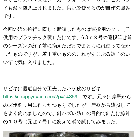
イも楽々抜き上げれました。良い糸使えるのが自作の強み
です。
今回の浜の釣行に際して新調したものは運搬用のソリ（子
供用のプラスチック製）だけです。6.3ｍ３号の遠投竿は前
のシーズンの終了前に揃えただけでまともには使ってなか
ったものですが、若干重いもののこれがすこぶる調子のい
い竿で気に入りました。
サビキは最近自分で工夫したハゲ皮のサビキ
https://chappynyan.com/?p=14869
です。元々は岸壁から
のズボ釣り用に作ったつもりでしたが、岸壁から遠投して
もよく釣れましたので、針ハズレ防止の目的で針だけ鯵針
の１０号（元は７号）に変えて浜で試してみました。