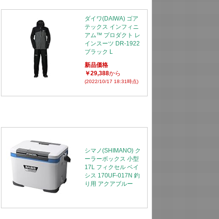
ダイワ(DAIWA) ゴア
テックス インフィニ
アム™ プロダクト レ
インスーツ DR-1922
ブラック L
新品価格
￥29,388
から
(2022/10/17 18:31時点)
シマノ(SHIMANO) ク
ーラーボックス 小型
17L フィクセル ベイ
シス 170UF-017N 釣
り用 アクアブルー