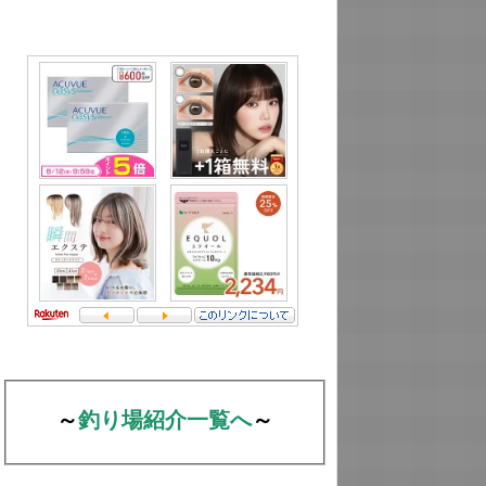
～
釣り場紹介一覧へ
～