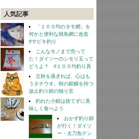
人気記事
「１００均のタモ網」を
何かと便利な雑魚網に改造
#サビキ釣り
こんなモノまで売って
た！ダイソーのシモリ玉って
どうよ？ #１００均釣り具
立秋を過ぎれば、心はも
うタチウオ。秋の銀鱗を待つ
波止釣り師の独り言
釣れた小鯖は捨てずに美
味しく食べよう
おかず釣り師
が行く！ダイソ
ー・太刀魚テン