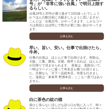
号」が「非常に強い台風」で明日上陸す
るらしい。
台風19号と20号が通り過ぎて10日経ったでしょう
か？ほんの数日前に大騒ぎしたように思いますが。
こんどは「台風21号」がやってきます。しかもコー
スは前回とほぼ同じで勢力が更に強い奴がやってき
ます。
記事を読む
早い、旨い、安い。仕事で出掛けたら、
牛丼。
仕事の出張は、ほとんど車で出掛けます。和歌山。
大阪。三重。愛知。京都。朝早く出れば、ほとんど
が日帰りで済ませられます。 昼食は、道路沿いで。
一時はラーメンに凝って有名店も幾つか回りまし
た。京都なら「天下一品総本店」何度も行きまし
た。滋賀は「来来亭 野洲本店」ここも一度ではあり
ません。
記事を読む
白に茶色の紋の猫
肩ひじ張らない涼しげな語り口が気に入って、時々
訪れるページに猫の話があったので触発されて書い