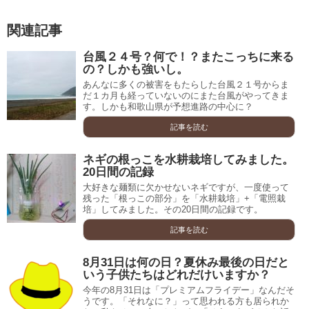
関連記事
台風２４号？何で！？またこっちに来る
の？しかも強いし。
あんなに多くの被害をもたらした台風２１号からま
だ１カ月も経っていないのにまた台風がやってきま
す。しかも和歌山県が予想進路の中心に？
記事を読む
ネギの根っこを水耕栽培してみました。
20日間の記録
大好きな麺類に欠かせないネギですが、一度使って
残った「根っこの部分」を「水耕栽培」+「電照栽
培」してみました。その20日間の記録です。
記事を読む
8月31日は何の日？夏休み最後の日だと
いう子供たちはどれだけいますか？
今年の8月31日は「プレミアムフライデー」なんだそ
うです。「それなに？」って思われる方も居られか