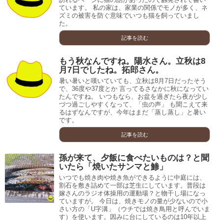
ています。 私の家は、家業の関係でモノが多く、ネ
ズミの被害を防ぐ意味でいつも猫を飼っていまし
た。
記事を読む
もう秋なんですね。陽水さん。立秋は8
月7日でしたね。拓郎さん。
暑い暑いと嘆いていても、立秋は8月7日だったそう
で、36度や37度とか 言ってるさなかに秋になってい
たんですね。 いつもなら、お盆を過ぎたら夜が少し
づつ過ごしやすくなって、「虫の声」 も聞こえて来
るはずなんですが、今年はまだ「蒸し蒸し」と暑い
です。
記事を読む
孫が来て、夕飯に食べたいものは？と聞
いたら「焼いたサンマと鯵」
いつでも焼き肉や焼き魚ができるように中庭には、
割石を敷き詰めて一部は芝生にしています。普段は
嫁さんのラジオ体操用の運動場？と物干し場になっ
ていますが。 今日は、焼きモノの量が少ないので小
さい方の「U字溝」（ウチでは焼き鳥用と呼んでいま
す）を使います。因みに台にしているのは10年以上