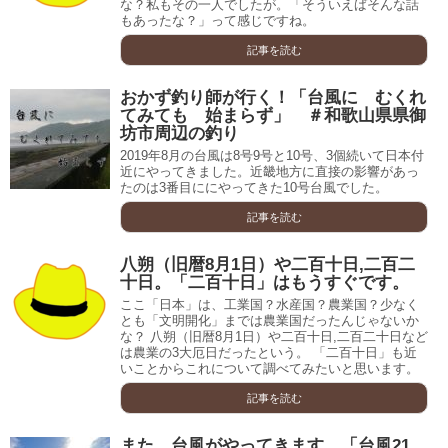
な？私もその一人でしたが。「そういえばそんな話
もあったな？」って感じですね。
記事を読む
おかず釣り師が行く！「台風に むくれ
てみても 始まらず」 ＃和歌山県県御
坊市周辺の釣り
2019年8月の台風は8号9号と10号、3個続いて日本付
近にやってきました。近畿地方に直接の影響があっ
たのは3番目ににやってきた10号台風でした。
記事を読む
八朔（旧暦8月1日）や二百十日,二百二
十日。「二百十日」はもうすぐです。
ここ「日本」は、工業国？水産国？農業国？少なく
とも「文明開化」までは農業国だったんじゃないか
な？ 八朔（旧暦8月1日）や二百十日,二百二十日など
は農業の3大厄日だったという。 「二百十日」も近
いことからこれについて調べてみたいと思います。
記事を読む
また、台風がやってきます。「台風21