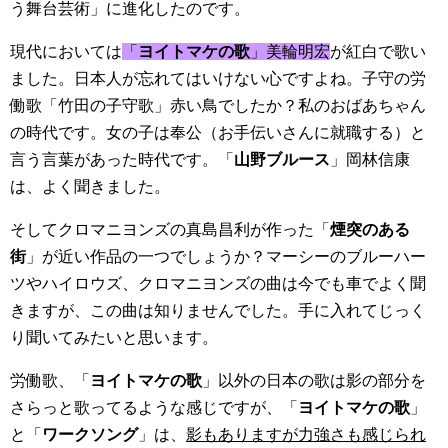
う舞台芸術」に
進化
したのです。
現代においては
「
ヨイトマケの歌
」美輪明宏
が紅白で歌い
ました。日本人が忘れてはいけない心ですよね。子守の労
働歌「竹田の子守歌」赤い鳥でしたか？私のおばあちゃん
の時代です。女の子は奉公（お手伝いさんに就職する）と
言う言葉があった時代です。「
山野ブルース
」岡林信康
は、よく聞きました。
そしてクロマニヨンズの真島昌利が作った「
煙突のある
街
」が近い作品の一つでしょうか？マーシーのブルーハー
ツやハイロウズ、クロマニヨンズの曲は今でも車でよく聞
きますが、この曲は知りませんでした。手に入れてじっく
り聞いてみたいと思います。
労働歌、「
ヨイトマケの歌
」以外の日本の歌は影の部分を
さらっと歌ってるような感じですが、「
ヨイトマケの歌
」
と「
ワークソング
」は、
影もありますが力強さも感じられ