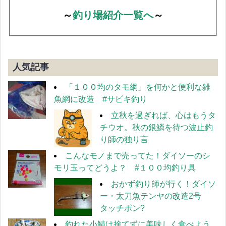
～
釣り場紹介一覧へ
～
人気記事
「１００均のタモ網」を何かと便利な雑
魚網に改造 #サビキ釣り
立秋を過ぎれば、心はもうタ
チウオ。秋の銀鱗を待つ波止釣
り師の独り言
こんなモノまで売ってた！ダイソーのシ
モリ玉ってどうよ？ #１００均釣り具
おかず釣り師が行く！ダイソ
ー・太刀魚テンヤの改造2号
タッチポン?
釣れた小鯖は捨てずに美味しく食べよう