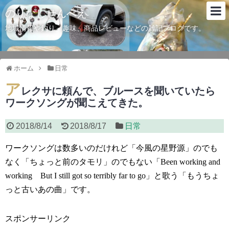
のりなしせんべえ
地域情報や釣り、趣味、商品レビューなどの雑記ブログです。
ホーム
日常
ア
レクサに頼んで、ブルースを聞いていたら
ワークソングが聞こえてきた。
2018/8/14
2018/8/17
日常
ワークソングは数多いのだけれど「今風の星野源」のでも
なく「ちょっと前のタモリ」のでもない「
Been working and
working
But I still got so terribly far to go
」と歌う「もうちょ
っと古いあの曲」です。
スポンサーリンク