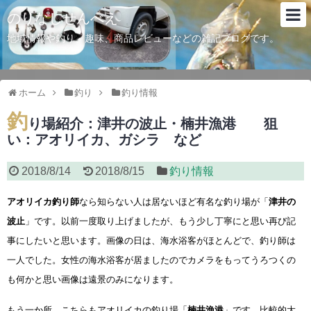
のりなしせんべえ
地域情報や釣り、趣味、商品レビューなどの雑記ブログです。
ホーム
釣り
釣り情報
釣
り場紹介：津井の波止・楠井漁港 狙
い：アオリイカ、ガシラ など
2018/8/14
2018/8/15
釣り情報
アオリイカ釣り師
なら知らない人は居ないほど有名な釣り場が「
津井の
波止
」です。以前一度取り上げましたが、もう少し丁寧にと思い再び記
事にしたいと思います。画像の日は、海水浴客がほとんどで、釣り師は
一人でした。女性の海水浴客が居ましたのでカメラをもってうろつくの
も何かと思い画像は遠景のみになります。
もう一か所、こちらもアオリイカの釣り場「
楠井漁港
」です。比較的大