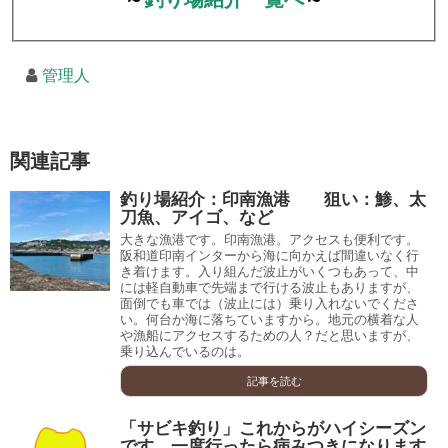
管理人
関連記事
釣り場紹介：印南漁港 狙い：鯵、太
刀魚、アイゴ、など
大きな漁港です。印南漁港。アクセスも便利です。
阪和道印南インターから海に向かえば間違いなく行
き着けます。入り組んだ波止がいくつもあって、中
には軽自動車で先端まで行ける波止もありますが、
面倒でも車では（波止には）乗り入れないでくださ
い。何台か海に落ちていますから。地元の横着な人
や漁船にアクセスするための人？だと思いますが、
乗り込んでいるのは。
記事を読む
「サビキ釣り」これからがハイシーズン
です。一度行ったら病みつきになります