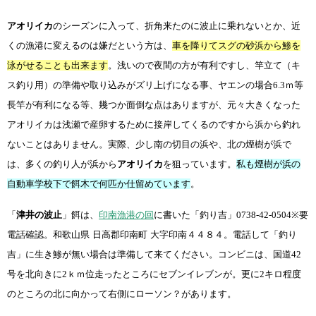
アオリイカ
のシーズンに入って、折角来たのに波止に乗れないとか、近
くの漁港に変えるのは嫌だという方は、
車を降りてスグの砂浜から鯵を
泳がせることも出来ます
。浅いので夜間の方が有利ですし、竿立て（キ
ス釣り用）の準備や取り込みがズリ上げになる事、ヤエンの場合
6.3
ｍ等
長竿が有利になる等、幾つか面倒な点はありますが、元々大きくなった
アオリイカは浅瀬で産卵するために接岸してくるのですから浜から釣れ
ないことはありません。実際、少し南の切目の浜や、北の煙樹が浜で
は、多くの釣り人が浜から
アオリイカ
を狙っています。
私も煙樹が浜の
自動車学校下で餌木で何匹か仕留めています
。
「
津井の波止
」餌は、
印南漁港の回
に書いた「釣り吉」
0738-42-0504※
要
電話確認。和歌山県 日高郡印南町 大字印南４４８４。電話して「釣り
吉」に生き鯵が無い場合は準備して来てください。コンビニは、国道
42
号を北向きに
2
ｋｍ位走ったところにセブンイレブンが。更に
2
キロ程度
のところの北に向かって右側にローソン？があります。