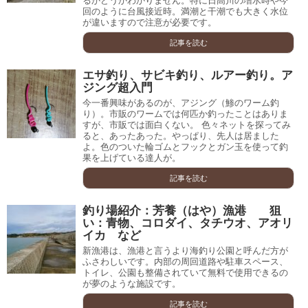
るかどうかわかりません。特に日高川の増水時や今
回のように台風接近時。満潮と干潮でも大きく水位
が違いますので注意が必要です。
記事を読む
エサ釣り、サビキ釣り、ルアー釣り。ア
ジング超入門
今一番興味があるのが、アジング（鯵のワーム釣
り）。市販のワームでは何匹か釣ったことはありま
すが、市販では面白くない。 色々ネットを探ってみ
ると、あったあった。やっぱり、先人は居ました
よ。色のついた輪ゴムとフックとガン玉を使って釣
果を上げている達人が。
記事を読む
釣り場紹介：芳養（はや）漁港 狙
い：青物、コロダイ、タチウオ、アオリ
イカ など
新漁港は、漁港と言うより海釣り公園と呼んだ方が
ふさわしいです。内部の周回道路や駐車スペース、
トイレ、公園も整備されていて無料で使用できるの
が夢のような施設です。
記事を読む