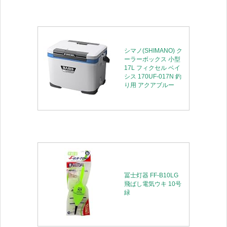
シマノ(SHIMANO) ク
ーラーボックス 小型
17L フィクセル ベイ
シス 170UF-017N 釣
り用 アクアブルー
冨士灯器 FF-B10LG
飛ばし電気ウキ 10号
緑