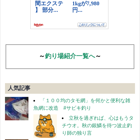
～
釣り場紹介一覧へ
～
人気記事
「１００均のタモ網」を何かと便利な雑
魚網に改造 #サビキ釣り
立秋を過ぎれば、心はもうタ
チウオ。秋の銀鱗を待つ波止釣
り師の独り言