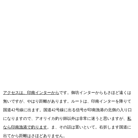
アクセスは、印南インターから
です。御坊インターからもさほど遠くは
無いですが、やはり距離があります。ルートは、印南インターを降りて
国道
42
号線に出ます。国道
42
号線に出る信号が印南漁港の北側の入り口
になりますので、アオリイカ釣り師以外は非常に迷うと思いますが、
私
なら印南漁港で釣ります
。ま、その話は置いといて。右折します国道に
出てから距離はさほどありません。