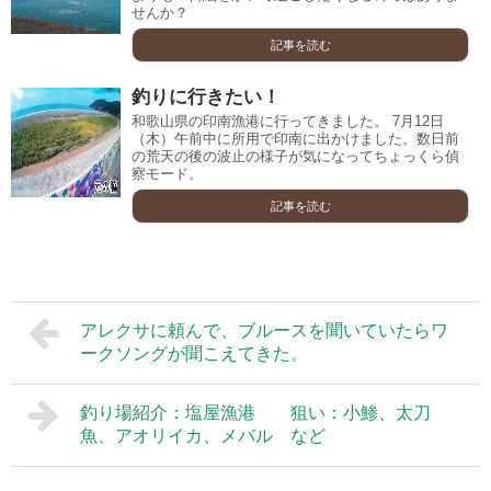
せんか？
記事を読む
釣りに行きたい！
和歌山県の印南漁港に行ってきました。 7月12日
（木）午前中に所用で印南に出かけました。数日前
の荒天の後の波止の様子が気になってちょっくら偵
察モード。
記事を読む
アレクサに頼んで、ブルースを聞いていたらワ
ークソングが聞こえてきた。
釣り場紹介：塩屋漁港 狙い：小鯵、太刀
魚、アオリイカ、メバル など