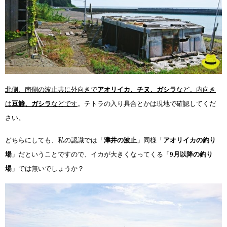
北側、南側の波止共に外向きで
アオリイカ、チヌ、ガシラ
など。内向き
は
豆鯵、ガシラ
などです
。テトラの入り具合とかは現地で確認してくだ
さい。
どちらにしても、私の認識では「
津井の波止
」同様「
アオリイカの釣り
場
」だということですので、イカが大きくなってくる「
9
月以降の釣り
場
」では無いでしょうか？