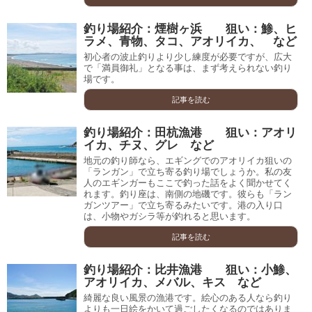
釣り場紹介：煙樹ヶ浜 狙い：鯵、ヒ
ラメ、青物、タコ、アオリイカ、 など
初心者の波止釣りより少し練度が必要ですが、広大
で「満員御礼」となる事は、まず考えられない釣り
場です。
記事を読む
釣り場紹介：田杭漁港 狙い：アオリ
イカ、チヌ、グレ など
地元の釣り師なら、エギングでのアオリイカ狙いの
「ランガン」で立ち寄る釣り場でしょうか。私の友
人のエギンガーもここで釣った話をよく聞かせてく
れます。釣り座は、南側の地磯です。彼らも「ラン
ガンツアー」で立ち寄るみたいです。港の入り口
は、小物やガシラ等が釣れると思います。
記事を読む
釣り場紹介：比井漁港 狙い：小鯵、
アオリイカ、メバル、キス など
綺麗な良い風景の漁港です。絵心のある人なら釣り
よりも一日絵をかいて過ごしたくなるのではありま