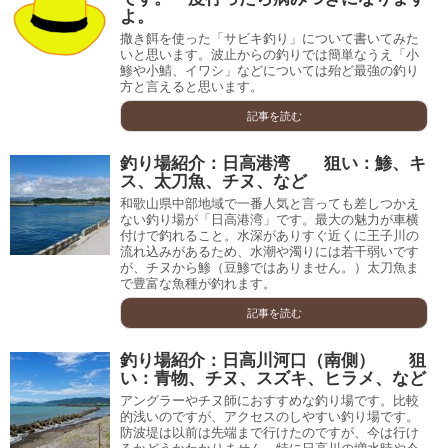
よ。
撒き餌を使った「サビキ釣り」について書いてみた
いと思います。波止からの釣りでは簡単なうえ「小
鯵や小鯖、イワシ」などについては殆ど最強の釣り
方と言えると思います。
記事を読む
釣り場紹介：日高港湾 狙い：鯵、キ
ス、太刀魚、チヌ、など
和歌山県中部地域で一番人気と言っても差しつかえ
ない釣り場が「日高港湾」です。最大の魅力が車横
付けで釣れること。水深がありすぐ近くに王子川の
流れ込みがあるため、水潮や濁りには若干弱いです
が、チヌから鯵（豆鯵ではありません。）太刀魚ま
で豊富な魚種が釣れます。
記事を読む
釣り場紹介：日高川河口（南側） 狙
い：青物、チヌ、スズキ、ヒラメ、など
アングラーやチヌ師におすすめな釣り場です。比較
的浅いのですが、アクセスのしやすい釣り場です。
防波堤は以前は先端まで行けたのですが、今は行け