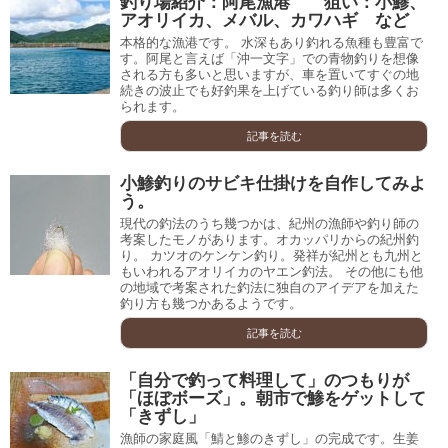
釣り場紹介：阿尾漁港 狙い：小鯵、
アオリイカ、メバル、カワハギ など
本格的な漁港です。 水深もあり釣れる魚種も豊富で
す。阿尾と言えば「沖一文字」での青物釣りを想像
される方も多いと思いますが、車を置いてすぐの地
続きの波止でも好釣果を上げている釣り師は多くお
られます。
記事を読む
小鯵釣りのサビキ仕掛けを自作してみよ
う。
現代の釣法のうち幾つかは、紀州の漁師や釣り師の
考案したモノがあります。オカッパリからの紀州釣
り。 カツオのケンケン釣り。発祥が紀州とも九州と
もいわれるアオリイカのヤエン釣法。 その他にも他
の地域で考案された釣法に独自のアイデアを加えた
釣り方も幾つかあるようです。
記事を読む
「自分で釣って料理して」のつもりが
「ほぼボーズ」。朝市で鯵をゲットして
「きずし」
漁師の家庭風「鯖と鯵のきずし」の完成です。生姜