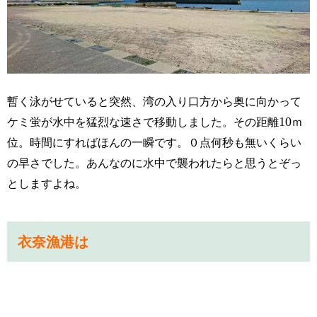
暫く泳がせて
いると突然、湾の入り口方から奥に向かって
10
ケミ蛍が水中を猛烈な速さで移動しました。その距離
ｍ
位。時間にすればほんの一瞬です。０点何秒も無いくらい
の早さでした。あんなのに水中で襲われたらと思うとぞっ
としますよね。
衣奈漁港は