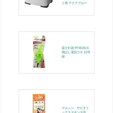
り用 アクアブルー
冨士灯器 FF-B10LG
飛ばし電気ウキ 10号
緑
マルシン サビキミ
ックススキン９号