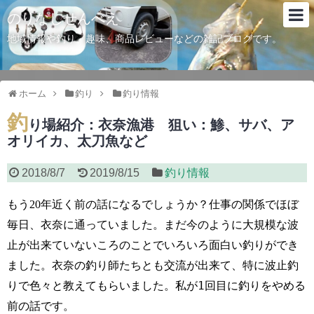
のりなしせんべえ
地域情報や釣り、趣味、商品レビューなどの雑記ブログです。
ホーム
釣り
釣り情報
釣
り場紹介：衣奈漁港 狙い：鯵、サバ、ア
オリイカ、太刀魚など
2018/8/7
2019/8/15
釣り情報
もう
年近く
前の話になるでしょうか？仕事の関係でほぼ
20
毎日、衣奈に通っていました。まだ今のように大規模な波
止が出来ていないころのことでいろいろ面白い釣りができ
ました。衣奈の釣り師たちとも交流が出来て、特に波止釣
りで色々と教えてもらいました。私が1回目に釣りをやめる
前の話です。