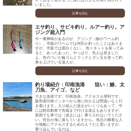
いました。
記事を読む
エサ釣り、サビキ釣り、ルアー釣り。ア
ジング超入門
今一番興味があるのが、アジング（鯵のワーム釣
り）。市販のワームでは何匹か釣ったことはありま
すが、市販では面白くない。 色々ネットを探ってみ
ると、あったあった。やっぱり、先人は居ました
よ。色のついた輪ゴムとフックとガン玉を使って釣
果を上げている達人が。
記事を読む
釣り場紹介：印南漁港 狙い：鯵、太
刀魚、アイゴ、など
大きな漁港です。印南漁港。アクセスも便利です。
阪和道印南インターから海に向かえば間違いなく行
き着けます。入り組んだ波止がいくつもあって、中
には軽自動車で先端まで行ける波止もありますが、
面倒でも車では（波止には）乗り入れないでくださ
い。何台か海に落ちていますから。地元の横着な人
や漁船にアクセスするための人？だと思いますが、
乗り込んでいるのは。