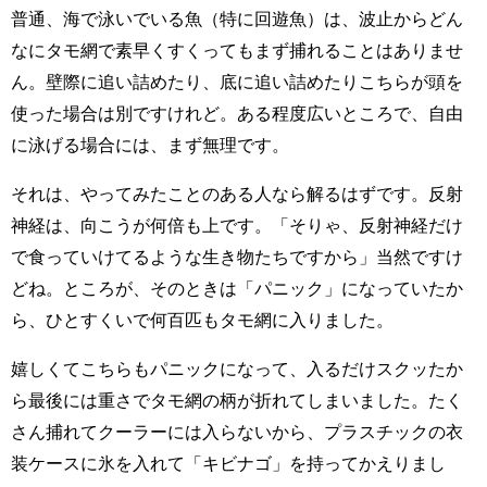
普通、海で泳いでいる魚（特に回遊魚）は、波止からどん
なにタモ網で素早くすくってもまず捕れることはありませ
ん。
壁際
に追い詰めたり、底に追い詰めたりこちらが頭を
使った場合は別ですけれど。ある程度広いところで、自由
に泳げる場合には、まず無理です。
それは
、
やってみたことのある人なら解るはずです。反射
神経は、向こうが何倍も上です。「
そりゃ、反射神経だけ
で食っていけてるような生き物たちですから」当然ですけ
どね。
ところが、
そのときは「パニック」になっていたか
ら、ひとすくいで何百匹もタモ網に入りました。
嬉しくてこちらもパニックになって、入るだけスクッたか
ら最後には重さでタモ網の柄が折れてしまいました。
たく
さん
捕れてクーラーには入らないから、プラスチックの衣
装ケースに氷を入れて「キビナゴ」を持ってかえりまし