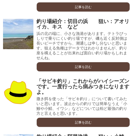
記事を読む
釣り場紹介：切目の浜 狙い：アオリ
イカ、キス など
浜の北の端に、小さな漁港があります。テトラびっ
しりで乗りにくい釣り場ですが、磯も近く反対側は
長いビーチですから、潮通しは申し分ないと思いま
す。狙える魚種はデータではわかりませんが、釣り
座を構えることが出来れば面白い釣り場かもしれま
せんね。
記事を読む
「サビキ釣り」これからがハイシーズン
です。一度行ったら病みつきになります
よ。
撒き餌を使った「サビキ釣り」について書いてみた
いと思います。波止からの釣りでは簡単なうえ「小
鯵や小鯖、イワシ」などについては殆ど最強の釣り
方と言えると思います。
記事を読む