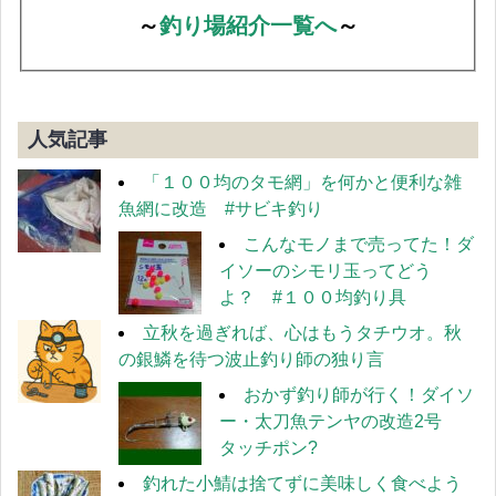
～
釣り場紹介一覧へ
～
人気記事
「１００均のタモ網」を何かと便利な雑
魚網に改造 #サビキ釣り
こんなモノまで売ってた！ダ
イソーのシモリ玉ってどう
よ？ #１００均釣り具
立秋を過ぎれば、心はもうタチウオ。秋
の銀鱗を待つ波止釣り師の独り言
おかず釣り師が行く！ダイソ
ー・太刀魚テンヤの改造2号
タッチポン?
釣れた小鯖は捨てずに美味しく食べよう