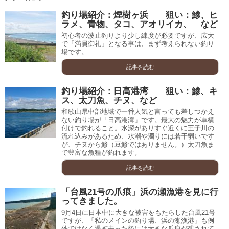
釣り場紹介：煙樹ヶ浜 狙い：鯵、ヒ
ラメ、青物、タコ、アオリイカ、 など
初心者の波止釣りより少し練度が必要ですが、広大
で「満員御礼」となる事は、まず考えられない釣り
場です。
記事を読む
釣り場紹介：日高港湾 狙い：鯵、キ
ス、太刀魚、チヌ、など
和歌山県中部地域で一番人気と言っても差しつかえ
ない釣り場が「日高港湾」です。最大の魅力が車横
付けで釣れること。水深がありすぐ近くに王子川の
流れ込みがあるため、水潮や濁りには若干弱いです
が、チヌから鯵（豆鯵ではありません。）太刀魚ま
で豊富な魚種が釣れます。
記事を読む
「台風21号の爪痕」浜の瀬漁港を見に行
ってきました。
9月4日に日本中に大きな被害をもたらした台風21号
ですが、「私のメインの釣り場、浜の瀬漁港」も例
外ではなく過ぎ去った後には大きな爪痕が残されて