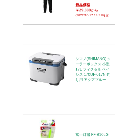
新品価格
￥29,388
から
(2022/10/17 18:31時点)
シマノ(SHIMANO) ク
ーラーボックス 小型
17L フィクセル ベイ
シス 170UF-017N 釣
り用 アクアブルー
冨士灯器 FF-B10LG