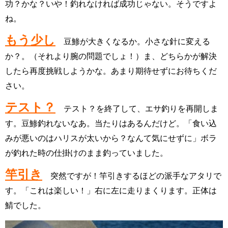
功？かな？いや！釣れなければ成功じゃない。そうですよ
ね。
もう少し
豆鯵が大きくなるか。小さな針に変える
か？。（それより腕の問題でしょ！）
ま、どちらかが解決
したら
再度挑戦しようかな。あまり期待せずにお待ちくだ
さい。
テスト？
テスト？を終了して、エサ釣りを再開しま
す。豆鯵釣れないなあ。
当たりはあるんだけど。「食い込
みが悪いのはハリスが太いから？なんて気にせずに」ボラ
が釣れた時の仕掛けのまま釣っていました。
竿引き
突然ですが！竿引きするほどの派手なアタリで
す。「これは楽しい！」右に左に走りまくります。正体は
鯖でした。