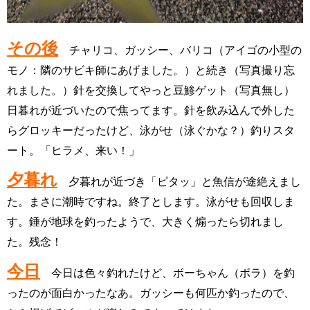
その後
チャリコ、ガッシー、バリコ（アイゴの小型の
モノ：隣のサビキ師に
あげました。）と続き（写真撮り忘
れました。）
針を交換してやっと豆鯵ゲット（写真無し）
日暮れが近づいたので焦ってます
。
針を飲み込んで外した
らグロッキーだったけど、泳がせ（泳ぐかな？）釣りスタ
ート。
「ヒラメ、来い！」
夕暮れ
夕暮れが近づき「ピタッ」と魚信が途絶えまし
た。まさに潮時です
ね。終了とします。泳がせも回収しま
す。錘が地球を釣ったようで、大きく煽ったら
切れまし
た。残念！
今日
今日は色々釣れたけど、ボーちゃん（ボラ）を釣
ったのが面白かったなあ。
ガッシーも何匹か釣ったので、