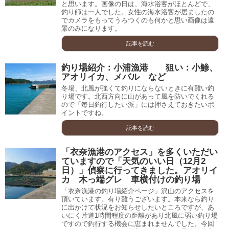
と思います。画像の日は、海水浴客がほとんどで、
釣り師は一人でした。女性の海水浴客が居ましたの
でカメラをもってうろつくのも何かと思い画像は遠
景のみになります。
記事を読む
釣り場紹介：小浦漁港 狙い：小鯵、
アオリイカ、メバル など
冬場、北風が強くて釣りにならないときに有難い釣
り場です。北西方向に山があって風を防いでくれる
ので「毎日釣行したい派」には押さえておきたいポ
イントですね。
記事を読む
「衣奈漁港のアクセス」を多くいただい
ていますので「天気のいい日（12月2
日）」偵察に行ってきました。アオリイ
カ 木っ端グレ 車横付けの釣り場
「衣奈漁港の釣り場紹介ページ」沢山のアクセスを
頂いています。有り難うございます。本来なら釣り
に出かけて状況をお知らせしたいところですが、あ
いにく片道1時間程度の距離があり北風に弱い釣り場
ですので釣行する機会に恵まれませんでした。今回