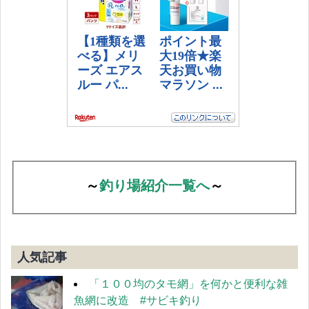
～
釣り場紹介一覧へ
～
人気記事
「１００均のタモ網」を何かと便利な雑
魚網に改造 #サビキ釣り