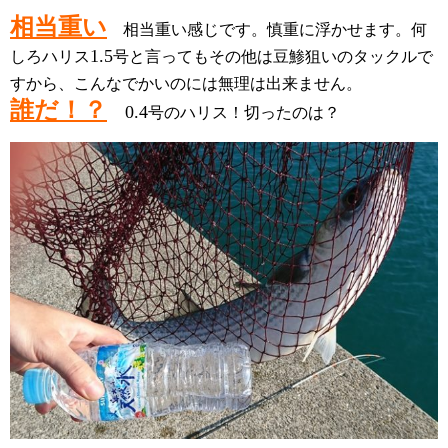
相当重い
相当重い感じです。慎重に浮かせます。何
1.5
しろハリス
号と言ってもその他は豆鯵狙いのタックルで
すから、こんなでかいのには無理は
出来ません。
誰だ！？
0.4
号のハリス！
切ったのは？