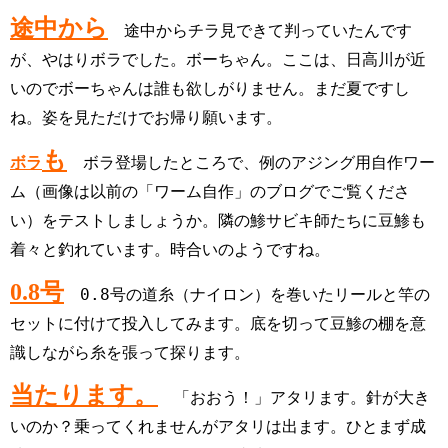
途中から
途中からチラ見できて判っていたんです
が、やはりボラでした。ボーちゃん。
ここは、日高川が近
いのでボーちゃんは誰も欲しがりません。まだ夏ですし
ね。姿を見ただけで
お帰り願います。
も
ボラ
ボラ登場したところで、例のアジング用自作ワー
ム（画像は以前の「ワーム自作」のブログでご覧くださ
い）を
テストしましょうか。隣の鯵サビキ師たちに豆鯵も
着々と釣れています。時合いのようですね。
号
0.8
0.8号の道糸（ナイロン）を巻いたリールと竿の
セットに付けて投入してみます。
底を切って豆鯵の棚を意
識しながら糸を張って探ります。
当たります。
「おおう！」アタリます。針が大き
いのか？乗ってくれませんがアタリは出ます。
ひとまず成