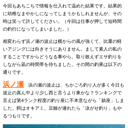
今回もあちこちで情報を仕入れて温めた結果です。結果的
に幼稚なまやかしになってしまうかもしれませんが、その
時は笑って許してください。（今回は仕事が押して短時間
の釣行になってしまいました。）
相変わらず浜ノ瀬の波止は横からの風が強くて、比重の軽
いアジングには向きそうにありません。まして素人の私の
することですからどうなる事やら。
取り敢えずエサ釣りを
しながら凪の時間帯を待ちました。その間の釣果は以下の
通りです。
浜ノ瀬
浜の瀬の波止は、ちかごろ釣り人が多く今日も
波止の真ん中より少し西と言
うより東かな？ランキングで
4
言えば第
ランク程度の釣り座に不本意ながら「鎮
座」しま
した。
餌はオキアミ。豆鯵が連れたら「泳がせ釣り」もや
るつもりです。