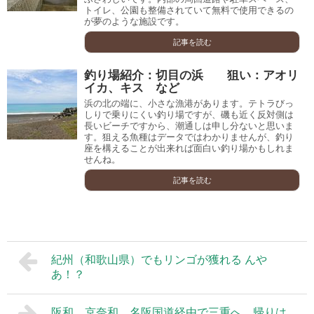
トイレ、公園も整備されていて無料で使用できるの
が夢のような施設です。
記事を読む
釣り場紹介：切目の浜 狙い：アオリ
イカ、キス など
浜の北の端に、小さな漁港があります。テトラびっ
しりで乗りにくい釣り場ですが、磯も近く反対側は
長いビーチですから、潮通しは申し分ないと思いま
す。狙える魚種はデータではわかりませんが、釣り
座を構えることが出来れば面白い釣り場かもしれま
せんね。
記事を読む
紀州（和歌山県）でもリンゴが獲れる んや
あ！？
阪和、京奈和、名阪国道経由で三重へ、帰りは