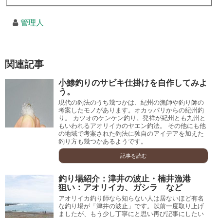
管理人
関連記事
小鯵釣りのサビキ仕掛けを自作してみよ
う。
現代の釣法のうち幾つかは、紀州の漁師や釣り師の
考案したモノがあります。オカッパリからの紀州釣
り。 カツオのケンケン釣り。発祥が紀州とも九州と
もいわれるアオリイカのヤエン釣法。 その他にも他
の地域で考案された釣法に独自のアイデアを加えた
釣り方も幾つかあるようです。
記事を読む
釣り場紹介：津井の波止・楠井漁港
狙い：アオリイカ、ガシラ など
アオリイカ釣り師なら知らない人は居ないほど有名
な釣り場が「津井の波止」です。以前一度取り上げ
ましたが、もう少し丁寧にと思い再び記事にしたい