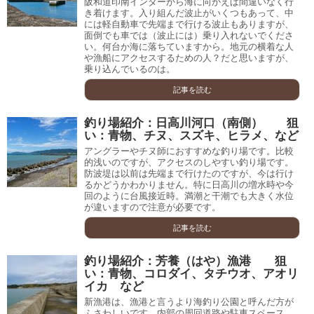
阪和道印南インターから海に向かえば間違いなく行
き着けます。入り組んだ波止がいくつもあって、中
には軽自動車で先端まで行ける波止もありますが、
面倒でも車では（波止には）乗り入れないでくださ
い。何台か海に落ちていますから。地元の横着な人
や漁船にアクセスするための人？だと思いますが、
乗り込んでいるのは。
記事を読む
釣り場紹介：日高川河口（南側） 狙
い：青物、チヌ、スズキ、ヒラメ、など
アングラーやチヌ師におすすめな釣り場です。比較
的浅いのですが、アクセスのしやすい釣り場です。
防波堤は以前は先端まで行けたのですが、今は行け
るかどうかわかりません。特に日高川の増水時や今
回のように台風接近時。満潮と干潮でも大きく水位
が違いますので注意が必要です。
記事を読む
釣り場紹介：芳養（はや）漁港 狙
い：青物、コロダイ、タチウオ、アオリ
イカ など
新漁港は、漁港と言うより海釣り公園と呼んだ方が
ふさわしいです。内部の周回道路や駐車スペース、