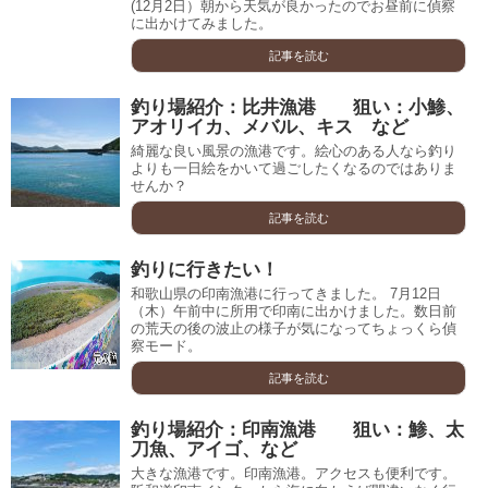
(12月2日）朝から天気が良かったのでお昼前に偵察
に出かけてみました。
記事を読む
釣り場紹介：比井漁港 狙い：小鯵、
アオリイカ、メバル、キス など
綺麗な良い風景の漁港です。絵心のある人なら釣り
よりも一日絵をかいて過ごしたくなるのではありま
せんか？
記事を読む
釣りに行きたい！
和歌山県の印南漁港に行ってきました。 7月12日
（木）午前中に所用で印南に出かけました。数日前
の荒天の後の波止の様子が気になってちょっくら偵
察モード。
記事を読む
釣り場紹介：印南漁港 狙い：鯵、太
刀魚、アイゴ、など
大きな漁港です。印南漁港。アクセスも便利です。