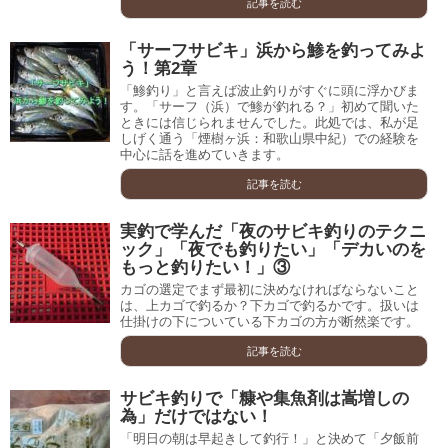
記事を読む
「サーフサビキ」浜から鯵を釣ってみよ
う！第2章
「鯵釣り」と言えば波止釣りがすぐに頭に浮かびま
す。「サーフ（浜）で鯵が釣れる？」初めて聞いた
ときには信じられませんでした。此処では、私が足
しげく通う「煙樹ヶ浜：和歌山県中紀）での経験を
中心に話を進めていきます。
記事を読む
実釣で学んだ「夜のサビキ釣りのテクニ
ック」「夜でも釣りたい」「デカいのを
もっと釣りたい！」③
カゴの選定でまず最初に決めなければならないこと
は、上カゴで釣るか？下カゴで釣るかです。扱いは
仕掛けの下についている下カゴの方が断然楽です。
記事を読む
サビキ釣りで「糠や集魚剤は嵩増しの
為」だけではない！
「明日の朝は早起きして釣行！」と決めて「夕飯前