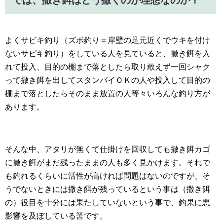
では、撒き餌はどう撒くのが理想なのか？
よくサビキ釣り（ズボ釣り＝岸壁の足元近くでウキを付け
ないサビキ釣り）をしている人を見ていると、撒き餌を入
れて投入、目的の棚まで落としたら取り敢えず一回シャク
って撒き餌を出してスタンバイＯＫの人や投入して目的の
棚まで落としたらそのまま放置の人等々いろんな釣り方が
あります。
そんな中、アタリが無くて仕掛けを回収しても撒き餌カゴ
に撒き餌がまだ残ったままの人も多く見かけます。それで
も釣れるくらいに活性が高ければ問題はないのですが、そ
うでないときには撒き餌が残っているという事は（撒き餌
の）役目を十分には果たしていないという事で、釣果に悪
影響を及ぼしている筈です。