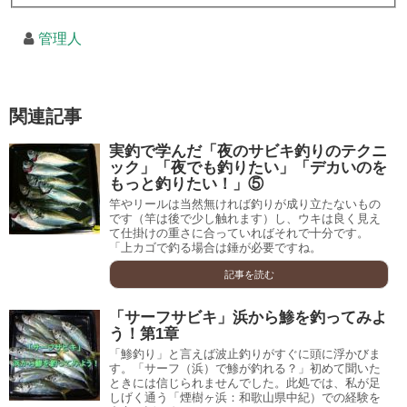
管理人
関連記事
実釣で学んだ「夜のサビキ釣りのテクニ
ック」「夜でも釣りたい」「デカいのを
もっと釣りたい！」⑤
竿やリールは当然無ければ釣りが成り立たないもの
です（竿は後で少し触れます）し、ウキは良く見え
て仕掛けの重さに合っていればそれで十分です。
「上カゴで釣る場合は錘が必要ですね。
記事を読む
「サーフサビキ」浜から鯵を釣ってみよ
う！第1章
「鯵釣り」と言えば波止釣りがすぐに頭に浮かびま
す。「サーフ（浜）で鯵が釣れる？」初めて聞いた
ときには信じられませんでした。此処では、私が足
しげく通う「煙樹ヶ浜：和歌山県中紀）での経験を