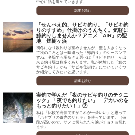
中心に話を進めていきます。
記事を読む
「せんべえ的」サビキ釣り。「サビキ釣
りのすすめ」仕掛けのうんちく。気軽に
鯵釣りしませんか？アニメ「AIR」の聖
地 煙樹ヶ浜
初冬になり数釣りは望めませんが、型も大きくなっ
て秋のころとは一味違った「鯵釣り」のシーズンで
すね。冬場でも場所さえ選べば「サビキ釣り」が出
来る釣り場は数多くあります。私が体験した「鯵の
サビキ釣り」から「サビキ仕掛け」についていくつ
か紹介してみたいと思います。
記事を読む
実釣で学んだ「夜のサビキ釣りのテクニ
ック」「夜でも釣りたい」「デカいのを
もっと釣りたい！」②
私は「比較的高価ですがこれが一番いい」と思って
「ハヤブサの蓄光のサビキ」を使っています。（値
段が高いので、サメに切られたら涙がチョチョ切れ
ます）