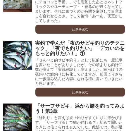
にチョコッと準備」。でも晩酌したあとはネットフ
リックスやユーチューブ・・寝るのが遅くなってし
まいます。それに気づくのが時間を逆算して目覚ま
しを合わせるとき。そして後悔「あーあ、夜更かし
してしまった」
記事を読む
実釣で学んだ「夜のサビキ釣りのテクニ
ック」「夜でも釣りたい」「デカいのを
もっと釣りたい！」①
「せんべえ的サビキ釣り」として以前にも一度記事
を書いたことがありましたが、その頃よりも釣行回
数が増えて「実戦経験も」増えました。陸っぱりの
夜釣りの鯵釣りに特化していますが、前回よりさら
に一歩踏み込んだ内容になれる様に書いていきたい
と思います。
記事を読む
「サーフサビキ」浜から鯵を釣ってみよ
う！第3章
「鯵釣り」と言えば波止釣りがすぐに頭に浮かびま
す。「サーフ（浜）で鯵が釣れる？」初めて聞いた
ときには信じられませんでした。此処では、私が足