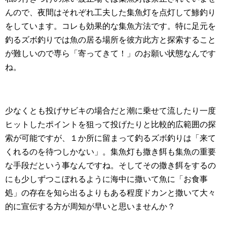
んので、夜間はそれぞれ工夫した集魚灯を点灯して鯵釣り
をしています。コレも効果的な集魚方法です。特に足元を
釣るズボ釣りでは魚の居る場所を彼方此方と探索すること
が難しいので専ら「寄ってきて！」のお願い状態なんです
ね。
少なくとも投げサビキの場合だと潮に乗せて流したり一度
ヒットしたポイントを狙って投げたりと比較的広範囲の探
索が可能ですが、１か所に留まって釣るズボ釣りは「来て
くれるのを待つしかない」。集魚灯も撒き餌も集魚の重要
な手段だという事なんですね。そしてその撒き餌をするの
にも少しずつこぼれるように海中に撒いて魚に「お食事
処」の存在を知ら出るよりもある程度ドカンと撒いて大々
的に宣伝する方が周知が早いと思いませんか？