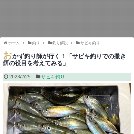
ホーム
釣り
釣り解説
サビキ釣り
お
かず釣り師が行く！「サビキ釣りでの撒き
餌の役目を考えてみる」
2023/2/25
サビキ釣り